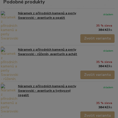
Podobné produkty
Náramek z přírodních kamenů a perly
skladem
Swarovski - avanturín a opalit
35 % sleva
384 Kč
/
ks
Zvolit variantu
Náramek z přírodních kamenů a perly
skladem
Swarovski - růženín, avanturín a achát
35 % sleva
384 Kč
/
ks
Zvolit variantu
Náramek z přírodních kamenů a perly
skladem
Swarovski - avanturín a tyrkysový
regalit
35 % sleva
384 Kč
/
ks
Zvolit variantu