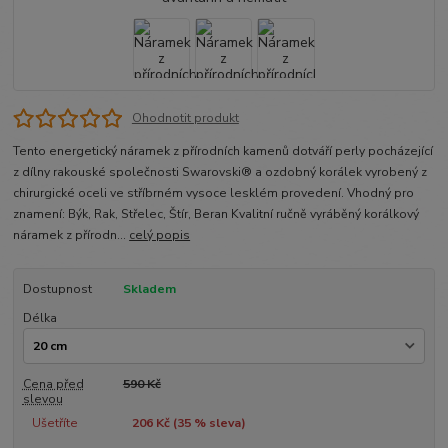
Ohodnotit produkt
Tento energetický náramek z přírodních kamenů dotváří perly pocházející
z dílny rakouské společnosti Swarovski® a ozdobný korálek vyrobený z
chirurgické oceli ve stříbrném vysoce lesklém provedení. Vhodný pro
znamení: Býk, Rak, Střelec, Štír, Beran Kvalitní ručně vyráběný korálkový
náramek z přírodn...
celý popis
Dostupnost
Skladem
Délka
Cena před
590 Kč
slevou
Ušetříte
206 Kč (
35
% sleva)