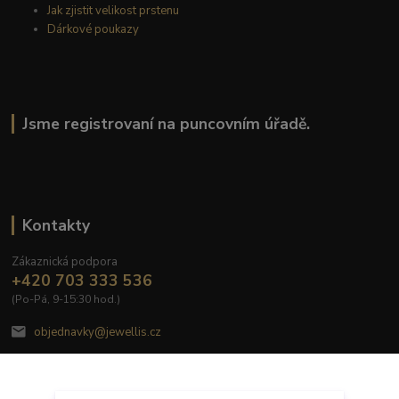
Jak zjistit velikost prstenu
Dárkové poukazy
Jsme registrovaní na puncovním úřadě.
Kontakty
Zákaznická podpora
+420 703 333 536
(Po-Pá, 9-15:30 hod.)
objednavky@jewellis.cz