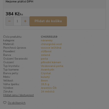
Nejsme plátci DPH
384 Kč
/
ks
Přidat do košíku
Číslo produktu:
CHO555159
kategorie:
náramky
Materiál:
chirurgická ocel
Povrchová úprava:
vysoce leštěná
Provedení:
stříbrné
Barva:
zelená
Osázení Swarovski:
perla
Osázení:
přírodní kámen
Typ krystalu:
Voskovaná perla
Typ kamene:
Avanturín
Barva perly:
Crystal
Motiv:
kulatý
Velikost:
8mm
Váha šperku:
20,5 g
Výrobce:
Jewellis ČR
Záruka:
24 měsíců
Hlídat cenu / dostupnost
Do oblíbených