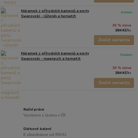
Náramek z přírodních kamenů a perly
skladem
Swarovski - růženín a hematit
35 % sleva
384 Kč
/
ks
Zvolit variantu
Náramek z přírodních kamenů a perly
Skladem
Swarovski - magnezit a hematit
35 % sleva
384 Kč
/
ks
Zvolit variantu
Ruční práce
Vyrobeno s láskou v ČR
Dárkové balení
K objednávce od 350 Kč