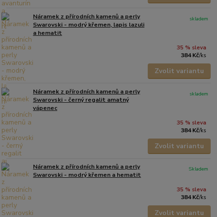
Náramek z přírodních kamenů a perly
skladem
Swarovski - modrý křemen, lapis lazuli
a hematit
35 % sleva
384 Kč
/
ks
Zvolit variantu
Náramek z přírodních kamenů a perly
skladem
Swarovski - černý regalit amatný
vápenec
35 % sleva
384 Kč
/
ks
Zvolit variantu
Náramek z přírodních kamenů a perly
Skladem
Swarovski - modrý křemen a hematit
35 % sleva
384 Kč
/
ks
Zvolit variantu