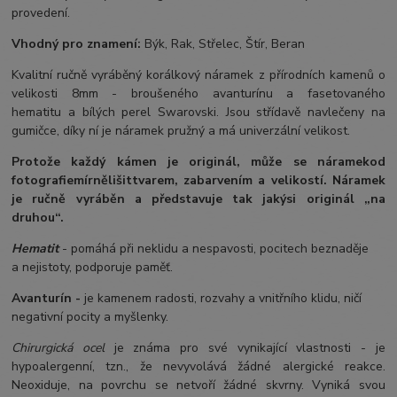
provedení.
Vhodný pro znamení:
Býk, Rak, Střelec, Štír, Beran
Kvalitní ručně vyráběný korálkový náramek z přírodních kamenů o
velikosti 8mm - broušeného avanturínu a fasetovaného
hematitu a bílých perel Swarovski. Jsou střídavě navlečeny na
gumičce, díky ní je náramek pružný a má univerzální velikost.
Protože každý kámen je originál, může se náramek
od
fotografie
mírně
lišit
tvarem, zabarvením a velikostí
. Náramek
je ručně vyráběn a představuje tak jakýsi originál „na
druhou“.
Hematit
- pomáhá při neklidu a nespavosti, pocitech beznaděje
a nejistoty, podporuje paměť.
Avanturín -
je kamenem radosti, rozvahy a vnitřního klidu, ničí
negativní pocity a myšlenky.
Chirurgická ocel
je známa pro své vynikající vlastnosti - je
hypoalergenní, tzn., že nevyvolává žádné alergické reakce.
Neoxiduje, na povrchu se netvoří žádné skvrny. Vyniká svou