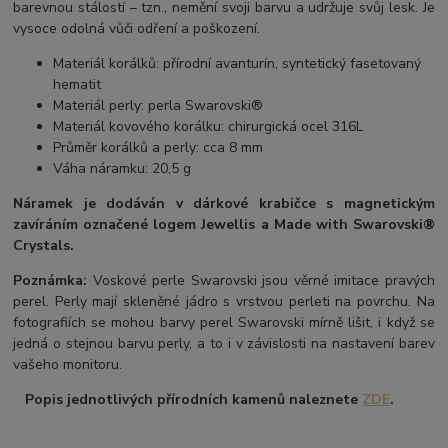
barevnou stálostí – tzn., nemění svoji barvu a udržuje svůj lesk. Je
vysoce odolná vůči odření a poškození.
Materiál korálků: přírodní avanturín, syntetický fasetovaný
hematit
Materiál perly: perla Swarovski®
Materiál kovového korálku: chirurgická ocel 316L
Průměr korálků a perly: cca 8 mm
Váha náramku: 20,5 g
Náramek je dodáván v dárkové krabičce s magnetickým
zavíráním označené logem Jewellis a Made with Swarovski®
Crystals.
Poznámka:
Voskové perle Swarovski jsou věrné imitace pravých
perel.
Perly mají skleněné jádro s vrstvou perleti na povrchu.
Na
fotografiích se mohou barvy perel Swarovski mírně lišit, i když se
jedná o stejnou barvu perly, a to i v závislosti na nastavení barev
vašeho monitoru.
Popis jednotlivých přírodních kamenů naleznete
ZDE
.