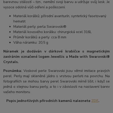
barevnou stálostí – tzn., nemění svoji barvu a udržuje svůj lesk. Je
vysoce odolná vůči odření a poškození.
Materiál korálků: přírodní avanturín, syntetický fasetovaný
hematit
Materiál perly: perla Swarovski®
Materiál kovového korálku: chirurgická ocel 316L
Průměr korálků a perly: cca 8 mm
Váha náramku: 20,5 g
Náramek je dodáván v dárkové krabičce s magnetickým
zavíráním označené logem Jewellis a Made with Swarovski®
Crystals.
Poznámka:
Voskové perle Swarovski jsou věrné imitace pravých
perel.
Perly mají skleněné jádro s vrstvou perleti na povrchu.
Na
fotografiích se mohou barvy perel Swarovski mírně lišit, i když se
jedná o stejnou barvu perly, a to i v závislosti na nastavení barev
vašeho monitoru.
Popis jednotlivých přírodních kamenů naleznete
ZDE
.