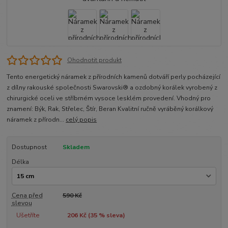
Ohodnotit produkt
Tento energetický náramek z přírodních kamenů dotváří perly pocházející
z dílny rakouské společnosti Swarovski® a ozdobný korálek vyrobený z
chirurgické oceli ve stříbrném vysoce lesklém provedení. Vhodný pro
znamení: Býk, Rak, Střelec, Štír, Beran Kvalitní ručně vyráběný korálkový
náramek z přírodn...
celý popis
Dostupnost
Skladem
Délka
Cena před
590 Kč
slevou
Ušetříte
206 Kč (
35
% sleva)