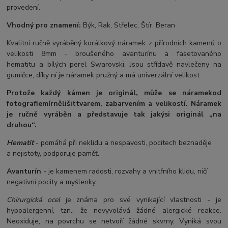
provedení.
Vhodný pro znamení:
Býk, Rak, Střelec, Štír, Beran
Kvalitní ručně vyráběný korálkový náramek z přírodních kamenů o
velikosti 8mm - broušeného avanturínu a fasetovaného
hematitu a bílých perel Swarovski. Jsou střídavě navlečeny na
gumičce, díky ní je náramek pružný a má univerzální velikost.
Protože každý kámen je originál, může se náramek
od
fotografie
mírně
lišit
tvarem, zabarvením a velikostí
. Náramek
je ručně vyráběn a představuje tak jakýsi originál „na
druhou“.
Hematit
- pomáhá při neklidu a nespavosti, pocitech beznaděje
a nejistoty, podporuje paměť.
Avanturín -
je kamenem radosti, rozvahy a vnitřního klidu, ničí
negativní pocity a myšlenky.
Chirurgická ocel
je známa pro své vynikající vlastnosti - je
hypoalergenní, tzn., že nevyvolává žádné alergické reakce.
Neoxiduje, na povrchu se netvoří žádné skvrny. Vyniká svou