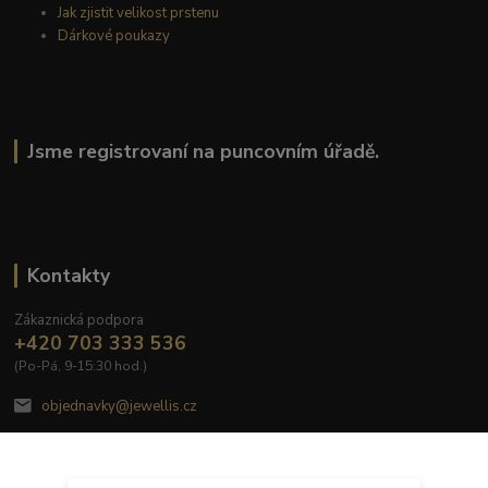
Jak zjistit velikost prstenu
Dárkové poukazy
Jsme registrovaní na puncovním úřadě.
Kontakty
Zákaznická podpora
+420 703 333 536
(Po-Pá, 9-15:30 hod.)
objednavky@jewellis.cz