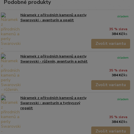
Podobné produkty
Náramek z přírodních kamenů a perly
skladem
Swarovski - avanturín a opalit
35 % sleva
384 Kč
/
ks
Zvolit variantu
Náramek z přírodních kamenů a perly
skladem
Swarovski - růženín, avanturín a achát
35 % sleva
384 Kč
/
ks
Zvolit variantu
Náramek z přírodních kamenů a perly
skladem
Swarovski - avanturín a tyrkysový
regalit
35 % sleva
384 Kč
/
ks
Zvolit variantu