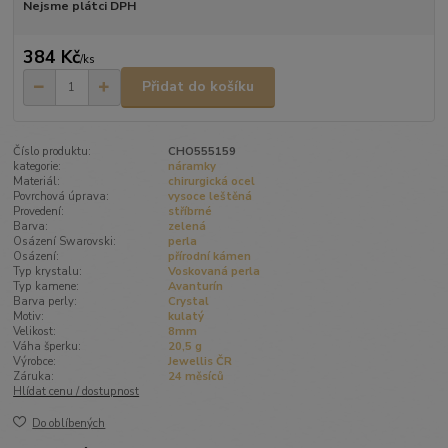
Nejsme plátci DPH
384 Kč
/
ks
Přidat do košíku
Číslo produktu:
CHO555159
kategorie:
náramky
Materiál:
chirurgická ocel
Povrchová úprava:
vysoce leštěná
Provedení:
stříbrné
Barva:
zelená
Osázení Swarovski:
perla
Osázení:
přírodní kámen
Typ krystalu:
Voskovaná perla
Typ kamene:
Avanturín
Barva perly:
Crystal
Motiv:
kulatý
Velikost:
8mm
Váha šperku:
20,5 g
Výrobce:
Jewellis ČR
Záruka:
24 měsíců
Hlídat cenu / dostupnost
Do oblíbených