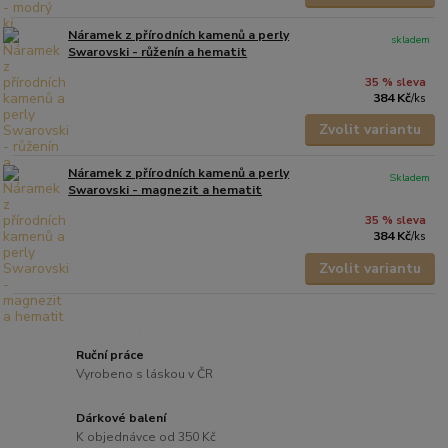
Náramek z přírodních kamenů a perly
skladem
Swarovski - růženín a hematit
35 % sleva
384 Kč
/
ks
Zvolit variantu
Náramek z přírodních kamenů a perly
Skladem
Swarovski - magnezit a hematit
35 % sleva
384 Kč
/
ks
Zvolit variantu
Ruční práce
Vyrobeno s láskou v ČR
Dárkové balení
K objednávce od 350 Kč