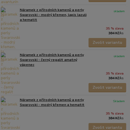
Náramek z přírodních kamenů a perly
skladem
Swarovski - modrý křemen, lapis lazuli
a hematit
35 % sleva
384 Kč
/
ks
Zvolit variantu
Náramek z přírodních kamenů a perly
skladem
Swarovski - černý regalit amatný
vápenec
35 % sleva
384 Kč
/
ks
Zvolit variantu
Náramek z přírodních kamenů a perly
Skladem
Swarovski - modrý křemen a hematit
35 % sleva
384 Kč
/
ks
Zvolit variantu