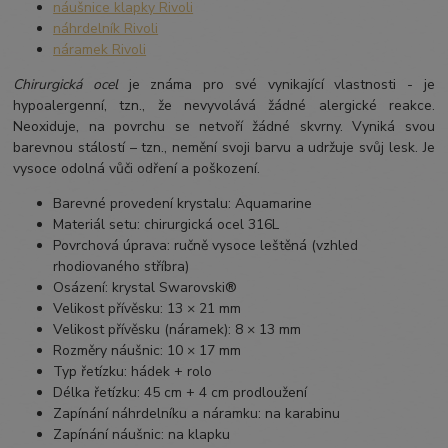
náušnice klapky Rivoli
náhrdelník Rivoli
náramek Rivoli
Chirurgická ocel
je známa pro své vynikající vlastnosti - je
hypoalergenní, tzn., že nevyvolává žádné alergické reakce.
Neoxiduje, na povrchu se netvoří žádné skvrny. Vyniká svou
barevnou stálostí – tzn., nemění svoji barvu a udržuje svůj lesk. Je
vysoce odolná vůči odření a poškození.
Barevné provedení krystalu: Aquamarine
Materiál setu: chirurgická ocel 316L
Povrchová úprava: ručně vysoce leštěná (vzhled
rhodiovaného stříbra)
Osázení: krystal Swarovski®
Velikost přívěsku: 13 × 21 mm
Velikost přívěsku (náramek): 8 × 13 mm
Rozměry náušnic: 10 × 17 mm
Typ řetízku: hádek + rolo
Délka řetízku: 45 cm + 4 cm prodloužení
Zapínání náhrdelníku a náramku: na karabinu
Zapínání náušnic: na klapku