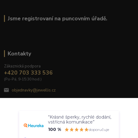
Jsme registrovaní na puncovním úřadě.
Kontakty
Zákaznická podpora
+420 703 333 536
(Po-Pá, 9-15:30 hod.)
objednavky@jewellis.cz
Souhlasím
“Krásné šperky, rychlé dodání,
Nastavení
vstřícná komunikace”
100 %
doporučuje
© 2020 Jewellis.cz
Souhlas můžete odmítnout
zde
.