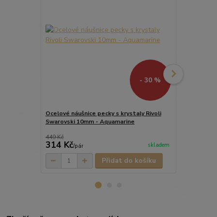
- 30 %
Ocelové náušnice pecky s krystaly Rivoli
Swarovski 10mm - Aquamarine
Dárkový set 
krystaly Sw
449 Kč
314 Kč
1 390 Kč
skladem
/
pár
Přidat do košíku