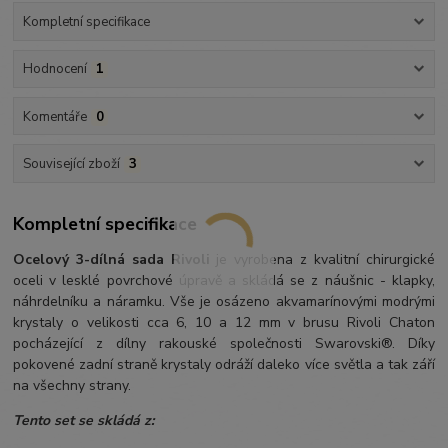
Kompletní specifikace
Hodnocení
1
Komentáře
0
Související zboží
3
Kompletní specifikace
Ocelový 3-dílná sada Rivoli
je vyrobena z kvalitní chirurgické
oceli v lesklé povrchové úpravě a skládá se z náušnic - klapky,
náhrdelníku a náramku. Vše je osázeno akvamarínovými modrými
krystaly o velikosti cca 6, 10 a 12 mm v brusu Rivoli Chaton
pocházející z dílny rakouské společnosti Swarovski®. Díky
pokovené zadní straně krystaly odráží daleko více světla a tak září
na všechny strany.
Tento set se skládá z: