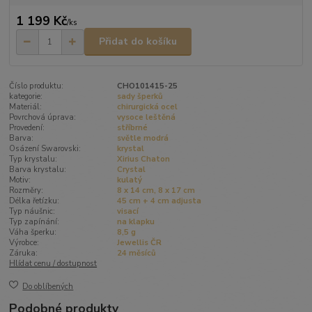
1 199 Kč
/
ks
Přidat do košíku
Číslo produktu:
CHO101415-25
kategorie:
sady šperků
Materiál:
chirurgická ocel
Povrchová úprava:
vysoce leštěná
Provedení:
stříbrné
Barva:
světle modrá
Osázení Swarovski:
krystal
Typ krystalu:
Xirius Chaton
Barva krystalu:
Crystal
Motiv:
kulatý
Rozměry:
8 x 14 cm, 8 x 17 cm
Délka řetízku:
45 cm + 4 cm adjusta
Typ náušnic:
visací
Typ zapínání:
na klapku
Váha šperku:
8,5 g
Výrobce:
Jewellis ČR
Záruka:
24 měsíců
Hlídat cenu / dostupnost
Do oblíbených
Podobné produkty