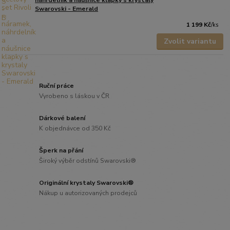
náhrdelník a náušnice klapky s krystaly
Swarovski - Emerald
1 199 Kč
/
ks
Zvolit variantu
Ruční práce
Vyrobeno s láskou v ČR
Dárkové balení
K objednávce od 350 Kč
Šperk na přání
Široký výběr odstínů Swarovski®
Originální krystaly Swarovski®
Nákup u autorizovaných prodejců