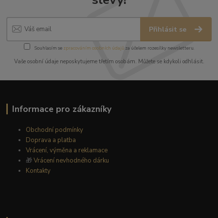
Přihlásit se
Souhlasím se
zpracováním osobních údajů
za účelem rozesílky newsletteru.
Vaše osobní údaje neposkytujeme třetím osobám. Můžete se kdykoli odhlásit.
Informace pro zákazníky
Obchodní podmínky
Doprava a platba
Vrácení, výměna a reklamace
🎁
Vrácení nevhodného dárku
Kontakty