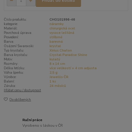
Přidat do košíku
Číslo produktu:
CHO101996-46
kategorie:
náramky
Materiál:
chirurgická ocel
Povrchová úprava:
vysoce leštěná
Provedení:
stříbrné
Barva:
barevná
Osázení Swarovski:
krystal
Typ krystalu:
Xirius Chaton
Barva krystalu:
Crystal Paradise Shine
Motiv:
kulatý
Rozměry:
8 x 14 cm
Délka řetízku:
více velikostí + 4 cm adjusta
Váha šperku:
2,5 g
Výrobce:
Jewellis ČR
Balení:
1 ks
Záruka:
24 měsíců
Hlídat cenu / dostupnost
Do oblíbených
Ruční práce
Vyrobeno s láskou v ČR