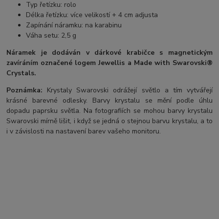
Typ řetízku: rolo
Délka řetízku: více velikostí + 4 cm adjusta
Zapínání náramku: na karabinu
Váha setu: 2,5 g
Náramek je dodáván v dárkové krabičce s magnetickým
zavíráním označené logem Jewellis a Made with Swarovski®
Crystals.
Poznámka:
Krystaly Swarovski odrážejí světlo a tím vytvářejí
krásné barevné odlesky. Barvy krystalu se mění podle úhlu
dopadu paprsku světla. Na fotografiích se mohou barvy krystalu
Swarovski mírně lišit, i když se jedná o stejnou barvu krystalu, a to
i v závislosti na nastavení barev vašeho monitoru.