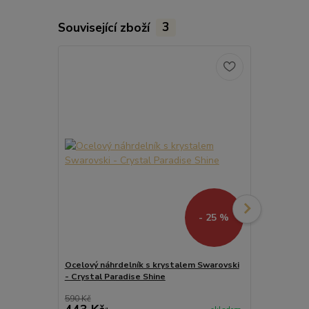
Související zboží
3
- 25 %
Ocelový náhrdelník s krystalem Swarovski
Ocelový mini
- Crystal Paradise Shine
Swarovski - 
590 Kč
789 Kč