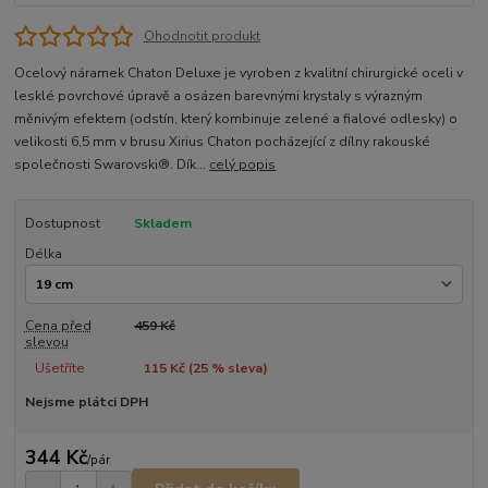
Ohodnotit produkt
Ocelový náramek Chaton Deluxe je vyroben z kvalitní chirurgické oceli v
lesklé povrchové úpravě a osázen barevnými krystaly s výrazným
měnivým efektem (odstín, který kombinuje zelené a fialové odlesky) o
velikosti 6,5 mm v brusu Xirius Chaton pocházející z dílny rakouské
společnosti Swarovski®. Dík...
celý popis
Dostupnost
Skladem
Délka
Cena před
459 Kč
slevou
Ušetříte
115 Kč (
25
% sleva)
Nejsme plátci DPH
344 Kč
/
pár