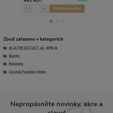
443 Kč
552 Kč
skladem
/
ks
/
ks
Přidat do košíku
Zboží zařazeno v kategoriích
☀️ LETNÍ OUTLET: až -40% ☀️
Šperky
Náramky
Crystal Paradise Shine
Nepropásněte novinky, akce a
slevy!