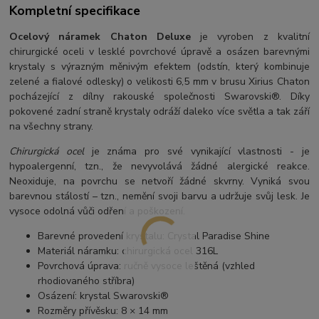
Kompletní specifikace
Ocelový náramek Chaton Deluxe
je vyroben z kvalitní
chirurgické oceli v lesklé povrchové úpravě a osázen barevnými
krystaly s výrazným měnivým efektem (odstín, který kombinuje
zelené a fialové odlesky) o velikosti 6,5 mm v brusu Xirius Chaton
pocházející z dílny rakouské společnosti Swarovski®. Díky
pokovené zadní straně krystaly odráží daleko více světla a tak září
na všechny strany.
Chirurgická ocel
je známa pro své vynikající vlastnosti - je
hypoalergenní, tzn., že nevyvolává žádné alergické reakce.
Neoxiduje, na povrchu se netvoří žádné skvrny. Vyniká svou
barevnou stálostí – tzn., nemění svoji barvu a udržuje svůj lesk. Je
vysoce odolná vůči odření a poškození.
Barevné provedení krystalu: Crystal Paradise Shine
Materiál náramku: chirurgická ocel 316L
Povrchová úprava: ručně vysoce leštěná (vzhled
rhodiovaného stříbra)
Osázení: krystal Swarovski®
Rozměry přívěsku: 8 × 14 mm