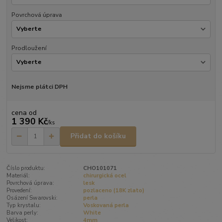
Povrchová úprava
Prodloužení
Nejsme plátci DPH
cena od
1 390 Kč
/
ks
Přidat do košíku
Číslo produktu:
CHO101071
Materiál:
chirurgická ocel
Povrchová úprava:
lesk
Provedení:
pozlaceno (18K zlato)
Osázení Swarovski:
perla
Typ krystalu:
Voskovaná perla
Barva perly:
White
Velikost:
4mm