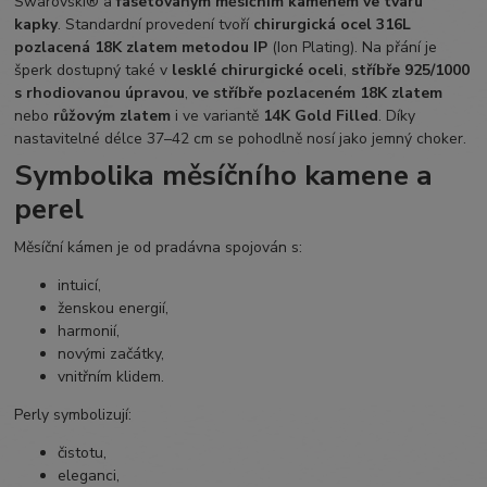
Swarovski® a
fasetovaným měsíčním kamenem ve tvaru
kapky
. Standardní provedení tvoří
chirurgická ocel 316L
pozlacená 18K zlatem metodou IP
(Ion Plating). Na přání je
šperk dostupný také v
lesklé chirurgické oceli
,
stříbře 925/1000
s rhodiovanou úpravou
,
ve stříbře pozlaceném 18K zlatem
nebo
růžovým zlatem
i ve variantě
14K Gold Filled
. Díky
nastavitelné délce 37–42 cm se pohodlně nosí jako jemný choker.
Symbolika měsíčního kamene a
perel
Měsíční kámen je od pradávna spojován s:
intuicí,
ženskou energií,
harmonií,
novými začátky,
vnitřním klidem.
Perly symbolizují:
čistotu,
eleganci,