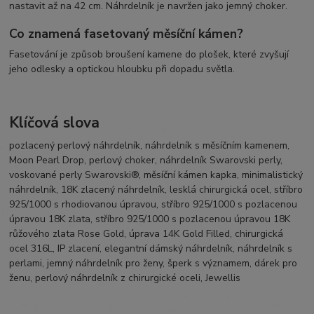
nastavit až na 42 cm. Náhrdelník je navržen jako jemný choker.
Co znamená fasetovaný měsíční kámen?
Fasetování je způsob broušení kamene do plošek, které zvyšují
jeho odlesky a optickou hloubku při dopadu světla.
Klíčová slova
pozlacený perlový náhrdelník, náhrdelník s měsíčním kamenem,
Moon Pearl Drop, perlový choker, náhrdelník Swarovski perly,
voskované perly Swarovski®, měsíční kámen kapka, minimalistický
náhrdelník, 18K zlacený náhrdelník, lesklá chirurgická ocel, stříbro
925/1000 s rhodiovanou úpravou, stříbro 925/1000 s pozlacenou
úpravou 18K zlata, stříbro 925/1000 s pozlacenou úpravou 18K
růžového zlata Rose Gold, úprava 14K Gold Filled, chirurgická
ocel 316L, IP zlacení, elegantní dámský náhrdelník, náhrdelník s
perlami, jemný náhrdelník pro ženy, šperk s významem, dárek pro
ženu, perlový náhrdelník z chirurgické oceli, Jewellis