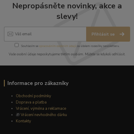
Nepropásněte novinky, akce a
slevy!
Přihlásit se
Souhlasím se
zpracováním osobních údajů
za účelem rozesílky newsletteru.
Vaše osobní údaje neposkytujeme třetím osobám. Můžete se kdykoli odhlásit.
Informace pro zákazníky
Obchodní podmínky
Doprava a platba
Vrácení, výměna a reklamace
🎁
Vrácení nevhodného dárku
Kontakty