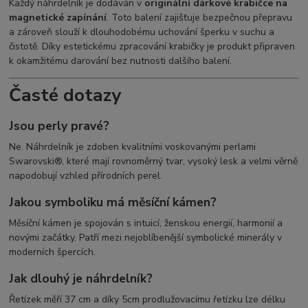
Každý náhrdelník je dodáván v
originální dárkové krabičce na
magnetické zapínání
. Toto balení zajišťuje bezpečnou přepravu
a zároveň slouží k dlouhodobému uchování šperku v suchu a
čistotě. Díky estetickému zpracování krabičky je produkt připraven
k okamžitému darování bez nutnosti dalšího balení.
Časté dotazy
Jsou perly pravé?
Ne. Náhrdelník je zdoben kvalitními voskovanými perlami
Swarovski®, které mají rovnoměrný tvar, vysoký lesk a velmi věrně
napodobují vzhled přírodních perel.
Jakou symboliku má měsíční kámen?
Měsíční kámen je spojován s intuicí, ženskou energií, harmonií a
novými začátky. Patří mezi nejoblíbenější symbolické minerály v
moderních špercích.
Jak dlouhý je náhrdelník?
Řetízek měří 37 cm a díky 5cm prodlužovacímu řetízku lze délku