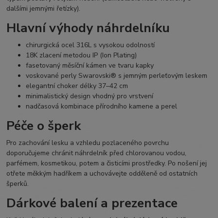
dalšími jemnými řetízky).
Hlavní výhody náhrdelníku
chirurgická ocel 316L s vysokou odolností
18K zlacení metodou IP (Ion Plating)
fasetovaný měsíční kámen ve tvaru kapky
voskované perly Swarovski® s jemným perleťovým leskem
elegantní choker délky 37–42 cm
minimalistický design vhodný pro vrstvení
nadčasová kombinace přírodního kamene a perel
Péče o šperk
Pro zachování lesku a vzhledu pozlaceného povrchu
doporučujeme chránit náhrdelník před chlorovanou vodou,
parfémem, kosmetikou, potem a čisticími prostředky. Po nošení jej
otřete měkkým hadříkem a uchovávejte odděleně od ostatních
šperků.
Dárkové balení a prezentace