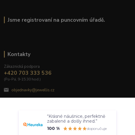
Jsme registrovaní na puncovním úřadě.
Kontakty
Zákaznická podpora
+420 703 333 536
(Po-Pá, 9-15:30 hod.)
objednavky@jewellis.cz
Souhlasím
“Krásné náušnice, perfektně
Nastavení
zabalené a došly ihned.”
100 %
doporučuje
© 2020 Jewellis.cz
Souhlas můžete odmítnout
zde
.