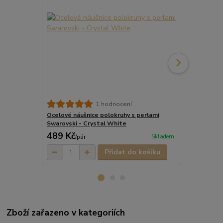
1 hodnocení
Ocelové náušnice polokruhy s perlami
Ocelové per
Swarovski - Crystal White
Swarovski -
489 Kč
649 Kč
Skladem
/
pár
/
pá
Přidat do košíku
Zboží zařazeno v kategoriích