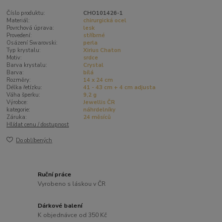
Číslo produktu:
CHO101426-1
Materiál:
chirurgická ocel
Povrchová úprava:
lesk
Provedení:
stříbrné
Osázení Swarovski:
perla
Typ krystalu:
Xirius Chaton
Motiv:
srdce
Barva krystalu:
Crystal
Barva:
bílá
Rozměry:
14 x 24 cm
Délka řetízku:
41 - 43 cm + 4 cm adjusta
Váha šperku:
9,2 g
Výrobce:
Jewellis ČR
kategorie:
náhrdelníky
Záruka:
24 měsíců
Hlídat cenu / dostupnost
Do oblíbených
Ruční práce
Vyrobeno s láskou v ČR
Dárkové balení
K objednávce od 350 Kč