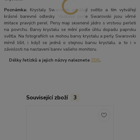
Poznámka:
Krystaly Swarovski odrážejí světlo a tím vytvářejí
krásné barevné odlesky. Voskové perle Swarovski jsou věrné
imitace pravých perel.
Perly mají skleněné jádro s vrstvou perleti
na povrchu.
Barvy krystalu se mění podle úhlu dopadu paprsku
světla. Na fotografiích se mohou barvy krystalu a perly Swarovski
mírně lišit, i když se jedná o stejnou barvu krystalu, a to i v
závislosti na nastavení barev vašeho monitoru.
Délky řetízků a jejich názvy naleznete
ZDE
.
Související zboží
3