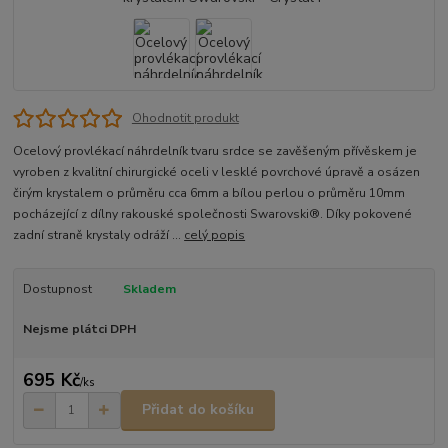
Ohodnotit produkt
Ocelový provlékací náhrdelník tvaru srdce se zavěšeným přívěskem je
vyroben z kvalitní chirurgické oceli v lesklé povrchové úpravě a osázen
čirým krystalem o průměru cca 6mm a bílou perlou o průměru 10mm
pocházející z dílny rakouské společnosti Swarovski®. Díky pokovené
zadní straně krystaly odráží ...
celý popis
Dostupnost
Skladem
Nejsme plátci DPH
695 Kč
/
ks
Přidat do košíku