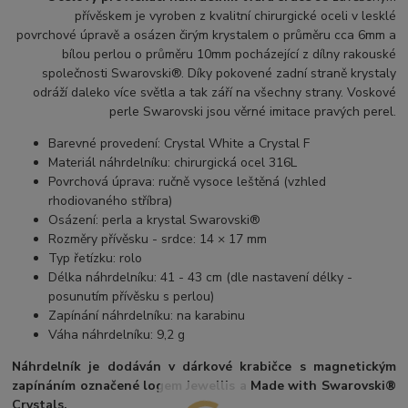
přívěskem je vyroben z kvalitní chirurgické oceli v lesklé
povrchové úpravě a osázen čirým krystalem o průměru cca 6mm a
bílou perlou o průměru 10mm pocházející z dílny rakouské
společnosti Swarovski®. Díky pokovené zadní straně krystaly
odráží daleko více světla a tak září na všechny strany. Voskové
perle Swarovski jsou věrné imitace pravých perel.
Barevné provedení: Crystal White a Crystal F
Materiál náhrdelníku: chirurgická ocel 316L
Povrchová úprava: ručně vysoce leštěná (vzhled
rhodiovaného stříbra)
Osázení: perla a krystal Swarovski®
Rozměry přívěsku - srdce: 14 × 17 mm
Typ řetízku: rolo
Délka náhrdelníku: 41 - 43 cm (dle nastavení délky -
posunutím přívěsku s perlou)
Zapínání náhrdelníku: na karabinu
Váha náhrdelníku: 9,2 g
Náhrdelník je dodáván v dárkové krabičce s magnetickým
zapínáním označené logem Jewellis a Made with Swarovski®
Crystals.