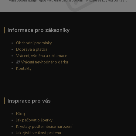
Vaše osobní údaje neposkytujeme třetím osobám. Můžete se kdykoli odhlásit.
Informace pro zákazníky
Obchodní podmínky
Doprava a platba
Vrácení, výměna a reklamace
🎁
Vrácení nevhodného dárku
Kontakty
Inspirace pro vás
Blog
Jak pečovat o šperky
Krystaly podle měsíce narození
Jak zjistit velikost prstenu