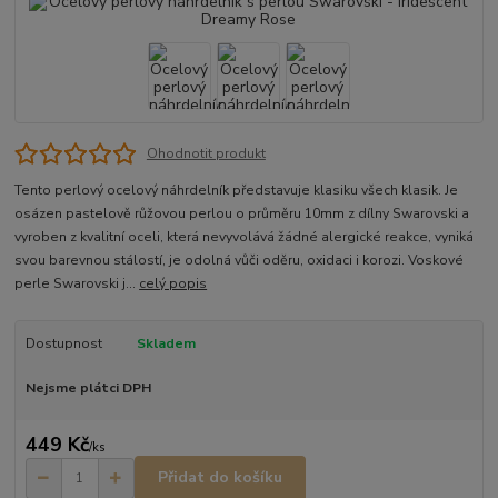
Ohodnotit produkt
Tento perlový ocelový náhrdelník představuje klasiku všech klasik. Je
osázen pastelově růžovou perlou o průměru 10mm z dílny Swarovski a
vyroben z kvalitní oceli, která nevyvolává žádné alergické reakce, vyniká
svou barevnou stálostí, je odolná vůči oděru, oxidaci i korozi. Voskové
perle Swarovski j...
celý popis
Dostupnost
Skladem
Nejsme plátci DPH
449 Kč
/
ks
Přidat do košíku