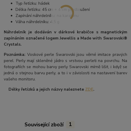
Typ řetízku: hádek
Délka řetízku: 45 cm + 4 cm prodloužení
Zapínání náhrdelníku: na karabinu
Váha náhrdelníku: 4,5 g
Náhrdelník je dodáván v dárkové krabičce s magnetickým
zapínáním označené logem Jewellis a Made with Swarovski®
Crystals.
Poznámka:
Voskové perle Swarovski jsou věrné imitace pravých
perel.
Perly mají skleněné jádro s vrstvou perleti na povrchu.
Na
fotografiích se mohou barvy perly Swarovski mírně lišit, i když se
jedná o stejnou barvu perly, a to i v závislosti na nastavení barev
vašeho monitoru.
Délky řetízků a jejich názvy naleznete
ZDE
.
Související zboží
1