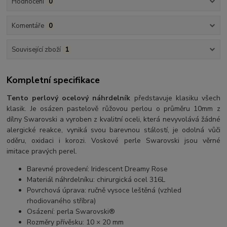
Hodnocení
0
Komentáře
0
Související zboží
1
Kompletní specifikace
Tento perlový ocelový náhrdelník
představuje klasiku všech
klasik. Je osázen pastelově růžovou perlou o průměru 10mm z
dílny Swarovski a vyroben z kvalitní oceli, která nevyvolává žádné
alergické reakce, vyniká svou barevnou stálostí, je odolná vůči
oděru, oxidaci i korozi. Voskové perle Swarovski jsou věrné
imitace pravých perel.
Barevné provedení: Iridescent Dreamy Rose
Materiál náhrdelníku: chirurgická ocel 316L
Povrchová úprava: ručně vysoce leštěná (vzhled
rhodiovaného stříbra)
Osázení: perla Swarovski®
Rozměry přívěsku: 10 × 20 mm