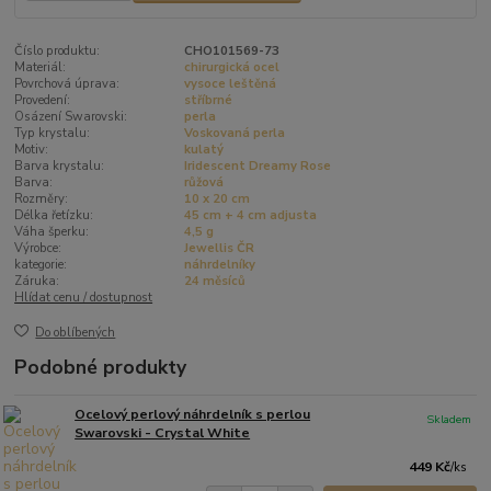
Číslo produktu:
CHO101569-73
Materiál:
chirurgická ocel
Povrchová úprava:
vysoce leštěná
Provedení:
stříbrné
Osázení Swarovski:
perla
Typ krystalu:
Voskovaná perla
Motiv:
kulatý
Barva krystalu:
Iridescent Dreamy Rose
Barva:
růžová
Rozměry:
10 x 20 cm
Délka řetízku:
45 cm + 4 cm adjusta
Váha šperku:
4,5 g
Výrobce:
Jewellis ČR
kategorie:
náhrdelníky
Záruka:
24 měsíců
Hlídat cenu / dostupnost
Do oblíbených
Podobné produkty
Ocelový perlový náhrdelník s perlou
Skladem
Swarovski - Crystal White
449 Kč
/
ks