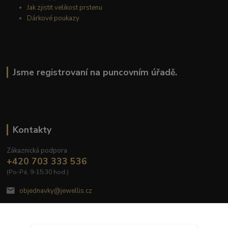
Jak zjistit velikost prstenu
Dárkové poukazy
Jsme registrovaní na puncovním úřadě.
Kontakty
Zákaznická podpora
+420 703 333 536
(Po-Pá, 9-15:30 hod.)
objednavky@jewellis.cz