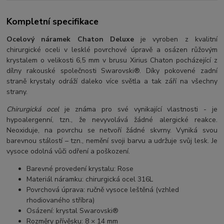
Kompletní specifikace
Ocelový náramek Chaton Deluxe
je vyroben z kvalitní
chirurgické oceli v lesklé povrchové úpravě a osázen růžovým
krystalem o velikosti 6,5 mm v brusu Xirius Chaton pocházející z
dílny rakouské společnosti Swarovski®. Díky pokovené zadní
straně krystaly odráží daleko více světla a tak září na všechny
strany.
Chirurgická ocel
je známa pro své vynikající vlastnosti - je
hypoalergenní, tzn., že nevyvolává žádné alergické reakce.
Neoxiduje, na povrchu se netvoří žádné skvrny. Vyniká svou
barevnou stálostí – tzn., nemění svoji barvu a udržuje svůj lesk. Je
vysoce odolná vůči odření a poškození.
Barevné provedení krystalu: Rose
Materiál náramku: chirurgická ocel 316L
Povrchová úprava: ručně vysoce leštěná (vzhled
rhodiovaného stříbra)
Osázení: krystal Swarovski®
Rozměry přívěsku: 8 × 14 mm