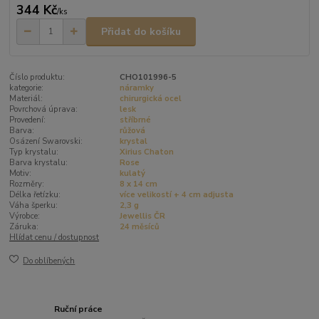
344 Kč
/
ks
Přidat do košíku
Číslo produktu:
CHO101996-5
kategorie:
náramky
Materiál:
chirurgická ocel
Povrchová úprava:
lesk
Provedení:
stříbrné
Barva:
růžová
Osázení Swarovski:
krystal
Typ krystalu:
Xirius Chaton
Barva krystalu:
Rose
Motiv:
kulatý
Rozměry:
8 x 14 cm
Délka řetízku:
více velikostí + 4 cm adjusta
Váha šperku:
2,3 g
Výrobce:
Jewellis ČR
Záruka:
24 měsíců
Hlídat cenu / dostupnost
Do oblíbených
Ruční práce