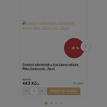
- 25 %
Ocelový náhrdelník s krystalem měsíce
Říjen Swarovski - Rose
Ocelové náuš
Swarovski -
590 Kč
490 Kč
443 Kč
368 Kč
Skladem
/
ks
/
pá
Přidat do košíku