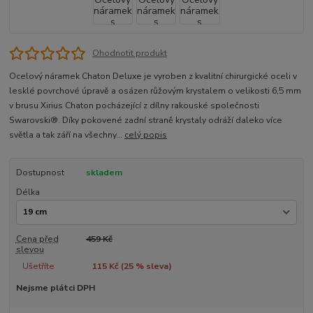
Ohodnotit produkt
Ocelový náramek Chaton Deluxe je vyroben z kvalitní chirurgické oceli v
lesklé povrchové úpravě a osázen růžovým krystalem o velikosti 6,5 mm
v brusu Xirius Chaton pocházející z dílny rakouské společnosti
Swarovski®. Díky pokovené zadní straně krystaly odráží daleko více
světla a tak září na všechny...
celý popis
Dostupnost
skladem
Délka
Cena před
459 Kč
slevou
Ušetříte
115 Kč (
25
% sleva)
Nejsme plátci DPH