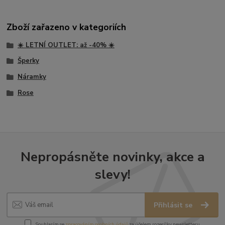
Zboží zařazeno v kategoriích
☀️ LETNÍ OUTLET: až -40% ☀️
Šperky
Náramky
Rose
Nepropásněte novinky, akce a
slevy!
Přihlásit se
Souhlasím se
zpracováním osobních údajů
za účelem rozesílky newsletteru.