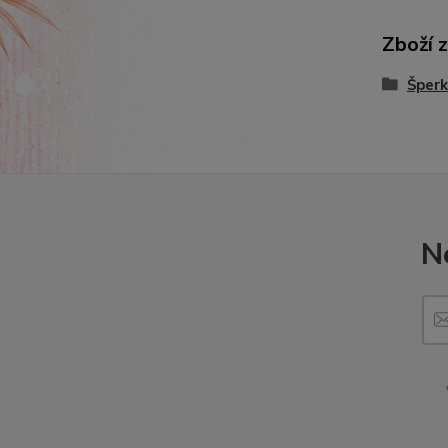
Zboží 
Šperk
N