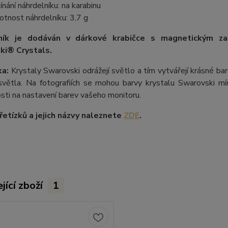
ínání náhrdelníku: na karabinu
tnost náhrdelníku: 3,7 g
ník je dodáván v dárkové krabičce s magnetickým z
ki® Crystals.
a:
Krystaly Swarovski odrážejí světlo a tím vytvářejí krásné b
větla. Na fotografiích se mohou barvy krystalu Swarovski mírn
losti na nastavení barev vašeho monitoru.
etízků a jejich názvy naleznete
ZDE
.
jící zboží
1