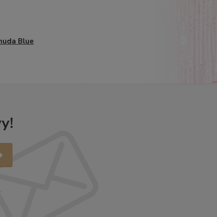
muda Blue
y!
.