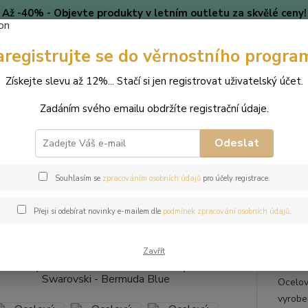
Až -40% - Objevte produkty v letním outletu za skvělé ceny!
Platí do vyprodání zásob.
aregistrujte se do věrnostního progra
🎄 VÁNOCE
Blog
Získejte slevu až 12%... Stačí si jen registrovat uživatelský účet.
Nevíte
Hledat
Zadáním svého emailu obdržíte registrační údaje.
+420
(Po-Pá
Odeslat
perky
Náhrdelníky
Ocelový náhrdelník ve tvaru kruhu s krystalem 
Souhlasím se
zpracováním osobních údajů
pro účely registrace.
ový náhrdelník ve tvaru kruhu s
Přeji si odebírat novinky e-mailem dle
podmínek zpracování osobních údajů
.
uda Blue
Zavřít
Ocelov
vyroben