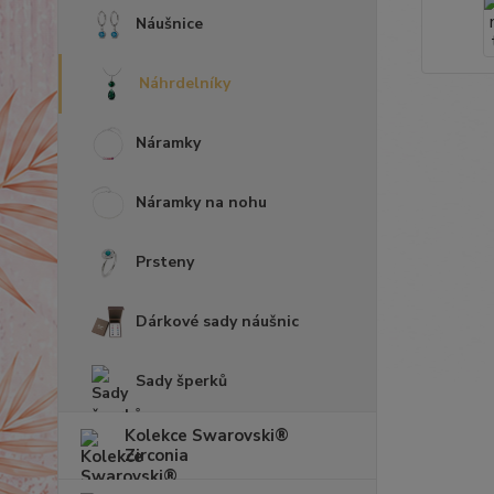
Náušnice
Náhrdelníky
Náramky
Náramky na nohu
Prsteny
Dárkové sady náušnic
Sady šperků
Kolekce Swarovski®
Zirconia