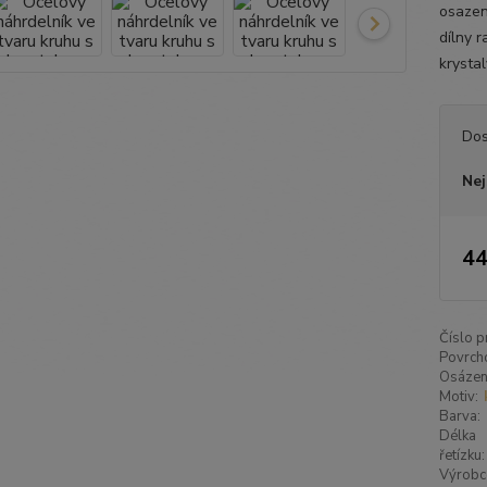
osazen
dílny 
krystal
Dos
Nej
44
Číslo p
Povrch
Osázen
Motiv:
Barva:
Délka
řetízku:
Výrobc