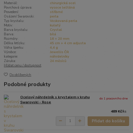
Materiál:
chirurgická ocel
Povrchová úprava:
vysoce leštěná
Provedení:
stříbrné
Osázení Swarovski:
perla
Typ krystalu:
Voskovaná perla
Motiv:
kulatý
Barva krystalu:
Crystal
Barva:
bílá
Rozměry:
16 × 20 mm
Délka řetízku:
45 cm + 4 cm adjusta
Váha šperku:
4,4 g
Výrobce:
Jewellis ČR
kategorie:
náhrdelníky
Záruka:
24 měsíců
Hlídat cenu / dostupnost
Do oblíbených
Podobné produkty
Ocelový náhrdelník s krystalem v kruhu
do 1 pracovního dne
Swarovski - Rose
489 Kč
/
ks
Přidat do košíku