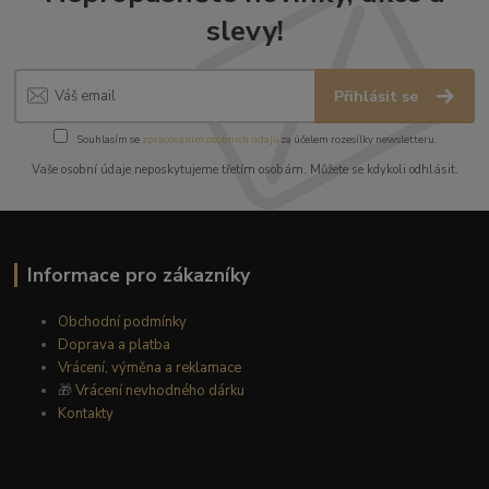
slevy!
Přihlásit se
Souhlasím se
zpracováním osobních údajů
za účelem rozesílky newsletteru.
Vaše osobní údaje neposkytujeme třetím osobám. Můžete se kdykoli odhlásit.
Informace pro zákazníky
Obchodní podmínky
Doprava a platba
Vrácení, výměna a reklamace
🎁
Vrácení nevhodného dárku
Kontakty