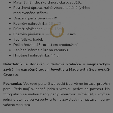
Materiál náhrdelníku chirurgická ocel 316L
Povrchová úprava: ručně vysoce leštěná (vzhled
rhodiovaného stříbra)
Osázení: perla Swarovski®
Rozměry náhrdelníku: 16 × 20 mm
Průměr závěsného kruhu: 16mm
Rozměry přívěsku s perlou: 10 × 14 mm
Typ řetízku: hádek
Délka řetízku: 45 cm + 4 cm prodloužení
Zapínání náhrdelníku: na karabinu
Hmotnost náhrdelníku: 4,4 g
Náhrdelník je dodáván v dárkové krabičce s magnetickým
zavíráním označené logem Jewellis a Made with Swarovski®
Crystals.
Poznámka:
Voskové perle Swarovski jsou věrné imitace pravých
perel.
Perly mají skleněné jádro s vrstvou perleti na povrchu.
Na
fotografiích se mohou barvy perly Swarovski mírně lišit, i když se
jedná o stejnou barvu perly, a to i v závislosti na nastavení barev
vašeho monitoru.