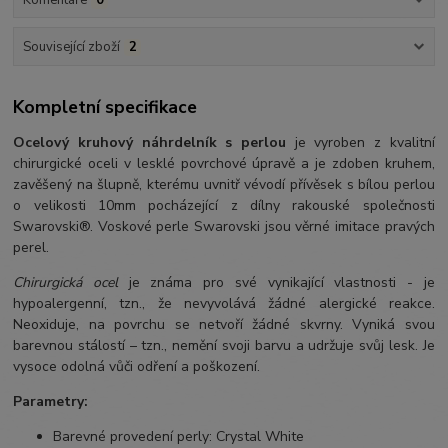
Související zboží
2
Kompletní specifikace
Ocelový kruhový náhrdelník s perlou
je vyroben z kvalitní
chirurgické oceli v lesklé povrchové úpravě a je zdoben kruhem,
zavěšený na šlupně, kterému uvnitř vévodí přívěsek s bílou perlou
o velikosti 10mm pocházející z dílny rakouské společnosti
Swarovski®. Voskové perle Swarovski jsou věrné imitace pravých
perel.
Chirurgická ocel
je známa pro své vynikající vlastnosti - je
hypoalergenní, tzn., že nevyvolává žádné alergické reakce.
Neoxiduje, na povrchu se netvoří žádné skvrny. Vyniká svou
barevnou stálostí – tzn., nemění svoji barvu a udržuje svůj lesk. Je
vysoce odolná vůči odření a poškození.
Parametry:
Barevné provedení perly: Crystal White