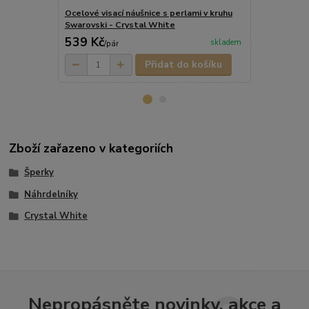
Ocelové visací náušnice s perlami v kruhu
Ocelové dvo
Swarovski - Crystal White
perlami a kr
539 Kč
690 Kč
skladem
/
pár
/
pá
Přidat do košíku
Zboží zařazeno v kategoriích
Šperky
Náhrdelníky
Crystal White
Nepropásněte novinky, akce a