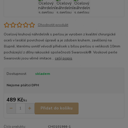
Ohodnotit produkt
Ocelový kruhový náhrdelník s perlou je vyroben z kvalitní chirurgické
oceli v lesklé povrchové úpravě a je zdoben kruhem, zavěšený na
šlupně, kterému uvnitř vévodí přívěsek s bílou perlou o velikosti 10mm
pocházející z dílny rakouské společnosti Swarovski®. Voskové perle
Swarovski jsou věrné imitace...
celý popis
Dostupnost
skladem
Nejsme plátci DPH
489 Kč
/
ks
Přidat do košíku
Číslo produktu:
CHO101966-1