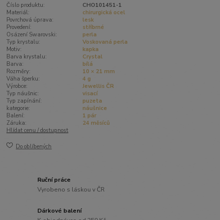
Číslo produktu:
CHO101451-1
Materiál:
chirurgická ocel
Povrchová úprava:
lesk
Provedení:
stříbrné
Osázení Swarovski:
perla
Typ krystalu:
Voskovaná perla
Motiv:
kapka
Barva krystalu:
Crystal
Barva:
bílá
Rozměry:
10 × 21 mm
Váha šperku:
4 g
Výrobce:
Jewellis ČR
Typ náušnic:
visací
Typ zapínání:
puzeta
kategorie:
náušnice
Balení:
1 pár
Záruka:
24 měsíců
Hlídat cenu / dostupnost
Do oblíbených
Ruční práce
Vyrobeno s láskou v ČR
Dárkové balení