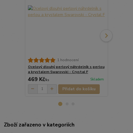
1 hodnocení
Ocelový dlouhý perlový náhrdelník s perlou
Ocelový dvo
a krystalem Swarovski - Crystal F
perlou a kry
469 Kč
589 Kč
Skladem
/
ks
/
ks
Přidat do košíku
Zboží zařazeno v kategoriích