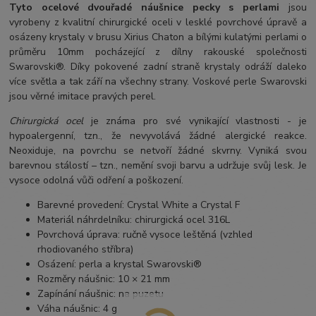
Tyto ocelové dvouřadé náušnice pecky s perlami
jsou
vyrobeny z kvalitní chirurgické oceli v lesklé povrchové úpravě a
osázeny krystaly v brusu Xirius Chaton a bílými kulatými perlami o
průměru 10mm pocházející z dílny rakouské společnosti
Swarovski®. Díky pokovené zadní straně krystaly odráží daleko
více světla a tak září na všechny strany. Voskové perle Swarovski
jsou věrné imitace pravých perel.
Chirurgická ocel
je známa pro své vynikající vlastnosti - je
hypoalergenní, tzn., že nevyvolává žádné alergické reakce.
Neoxiduje, na povrchu se netvoří žádné skvrny. Vyniká svou
barevnou stálostí – tzn., nemění svoji barvu a udržuje svůj lesk. Je
vysoce odolná vůči odření a poškození.
Barevné provedení: Crystal White a Crystal F
Materiál náhrdelníku: chirurgická ocel 316L
Povrchová úprava: ručně vysoce leštěná (vzhled
rhodiovaného stříbra)
Osázení: perla a krystal Swarovski®
Rozměry náušnic: 10 × 21 mm
Zapínání náušnic: na puzetu
Váha náušnic: 4 g