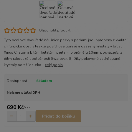
Ohodnotit produkt
Tyto ocelové dvouřadé náušnice pecky s perlami jsou vyrobeny z kvalitní
chirurgické oceli v lesklé povrchové úpravě a osázeny krystaly v brusu
Xirius Chaton a bílými kulatými perlami o průměru 10mm pocházející z
dílny rakouské společnosti Swarovski®. Díky pokovené zadní straně
krystaly odráží daleko...
celý popis
Dostupnost
Skladem
Nejsme plátci DPH
690 Kč
/
pár
Přidat do košíku