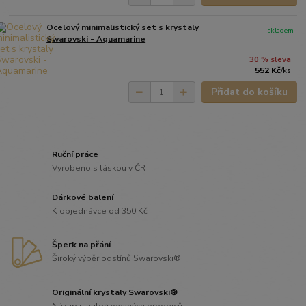
Ocelový minimalistický set s krystaly
skladem
Swarovski - Aquamarine
30 % sleva
552 Kč
/
ks
Přidat do košíku
Ruční práce
Vyrobeno s láskou v ČR
Dárkové balení
K objednávce od 350 Kč
Šperk na přání
Široký výběr odstínů Swarovski®
Originální krystaly Swarovski®
Nákup u autorizovaných prodejců