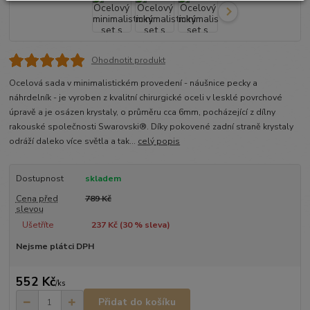
Ohodnotit produkt
Ocelová sada v minimalistickém provedení - náušnice pecky a
náhrdelník - je vyroben z kvalitní chirurgické oceli v lesklé povrchové
úpravě a je osázen krystaly, o průměru cca 6mm, pocházející z dílny
rakouské společnosti Swarovski®. Díky pokovené zadní straně krystaly
odráží daleko více světla a tak...
celý popis
Dostupnost
skladem
Cena před
789 Kč
slevou
Ušetříte
237 Kč (
30
% sleva)
Nejsme plátci DPH
552 Kč
/
ks
Přidat do košíku