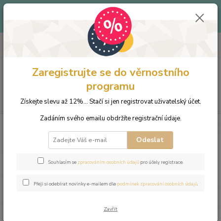
Až -40% - Objevte produkty v letním outletu za skvělé ceny!
Platí do vyprodání zásob.
0
ks
+420 703 333 536
CZK
za
0 Kč
(Po-Pá, 9-15:30 hod.)
Zaregistrujte se do věrnostního
Menu
programu
Hledat
Získejte slevu až 12%... Stačí si jen registrovat uživatelský účet.
Zadáním svého emailu obdržíte registrační údaje.
Úvod
Šperky
Sady šperků
Ocelový minimalistický set s krystaly
Swarovski - White Opal
Odeslat
Ocelový minimalistický set s
Souhlasím se
zpracováním osobních údajů
pro účely registrace.
krystaly Swarovski - White Opal
Přeji si odebírat novinky e-mailem dle
podmínek zpracování osobních údajů
.
Zavřít