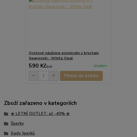
Ocelové náušnice polokruhy s krystaly
Swarovski - White Opal
590 Kč
skladem
/
pár
Přidat do košíku
Zboží zařazeno v kategoriích
☀️ LETNÍ OUTLET: až -40% ☀️
Šperky
Sady šperků