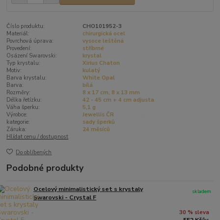
Číslo produktu:
CHO101952-3
Materiál:
chirurgická ocel
Povrchová úprava:
vysoce leštěná
Provedení:
stříbrné
Osázení Swarovski:
krystal
Typ krystalu:
Xirius Chaton
Motiv:
kulatý
Barva krystalu:
White Opal
Barva:
bílá
Rozměry:
8 x 17 cm, 8 x 13 mm
Délka řetízku:
42 - 45 cm + 4 cm adjusta
Váha šperku:
5,1 g
Výrobce:
Jewellis ČR
kategorie:
sady šperků
Záruka:
24 měsíců
Hlídat cenu / dostupnost
Do oblíbených
Podobné produkty
Ocelový minimalistický set s krystaly
skladem
Swarovski - Crystal F
30 % sleva