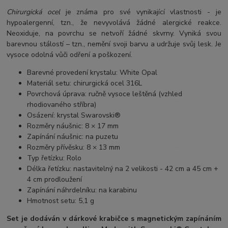
Chirurgická ocel
je známa pro své vynikající vlastnosti - je
hypoalergenní, tzn., že nevyvolává žádné alergické reakce.
Neoxiduje, na povrchu se netvoří žádné skvrny. Vyniká svou
barevnou stálostí – tzn., nemění svoji barvu a udržuje svůj lesk. Je
vysoce odolná vůči odření a poškození.
Barevné provedení krystalu: White Opal
Materiál setu: chirurgická ocel 316L
Povrchová úprava: ručně vysoce leštěná (vzhled
rhodiovaného stříbra)
Osázení: krystal Swarovski®
Rozměry náušnic: 8 × 17 mm
Zapínání náušnic: na puzetu
Rozměry přívěsku: 8 × 13 mm
Typ řetízku: Rolo
Délka řetízku: nastavitelný na 2 velikosti - 42 cm a 45 cm +
4 cm prodloužení
Zapínání náhrdelníku: na karabinu
Hmotnost setu: 5,1 g
Set je dodáván v dárkové krabičce s magnetickým zapínáním