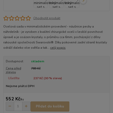
Ohodnotit produkt
Ocelová sada v minimalistickém provedení - náušnice pecky a
náhrdelník - je vyroben z kvalitní chirurgické oceli v lesklé povrchové
úpravě a je osázen krystaly, o průměru cca 6mm, pocházející z dílny
rakouské společnosti Swarovski®. Díky pokovené zadní straně krystaly
odráží daleko více světla a tak...
celý popis
Dostupnost
skladem
Cena před
789 Kč
slevou
Ušetříte
237 Kč (
30
% sleva)
Nejsme plátci DPH
552 Kč
/
ks
Přidat do košíku