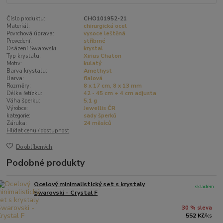
Číslo produktu:
CHO101952-21
Materiál:
chirurgická ocel
Povrchová úprava:
vysoce leštěná
Provedení:
stříbrné
Osázení Swarovski:
krystal
Typ krystalu:
Xirius Chaton
Motiv:
kulatý
Barva krystalu:
Amethyst
Barva:
fialová
Rozměry:
8 x 17 cm, 8 x 13 mm
Délka řetízku:
42 - 45 cm + 4 cm adjusta
Váha šperku:
5,1 g
Výrobce:
Jewellis ČR
kategorie:
sady šperků
Záruka:
24 měsíců
Hlídat cenu / dostupnost
Do oblíbených
Podobné produkty
Ocelový minimalistický set s krystaly
skladem
Swarovski - Crystal F
30 % sleva
552 Kč
/
ks