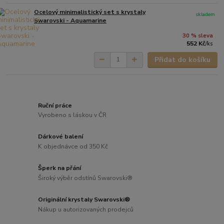
Ocelový minimalistický set s krystaly
skladem
Swarovski - Aquamarine
30 % sleva
552 Kč
/
ks
Přidat do košíku
Ruční práce
Vyrobeno s láskou v ČR
Dárkové balení
K objednávce od 350 Kč
Šperk na přání
Široký výběr odstínů Swarovski®
Originální krystaly Swarovski®
Nákup u autorizovaných prodejců