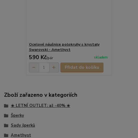
Ocelové náušnice polokruhy s krystaly
Swarovski - Amethyst
590 Kč
skladem
/
pár
Přidat do košíku
Zboží zařazeno v kategoriích
☀️ LETNÍ OUTLET: až -40% ☀️
Šperky
Sady šperků
Amethyst