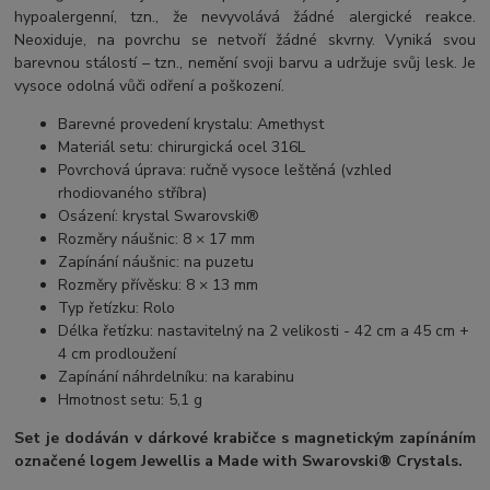
hypoalergenní, tzn., že nevyvolává žádné alergické reakce.
Neoxiduje, na povrchu se netvoří žádné skvrny. Vyniká svou
barevnou stálostí – tzn., nemění svoji barvu a udržuje svůj lesk. Je
vysoce odolná vůči odření a poškození.
Barevné provedení krystalu: Amethyst
Materiál setu: chirurgická ocel 316L
Povrchová úprava: ručně vysoce leštěná (vzhled
rhodiovaného stříbra)
Osázení: krystal Swarovski®
Rozměry náušnic: 8 × 17 mm
Zapínání náušnic: na puzetu
Rozměry přívěsku: 8 × 13 mm
Typ řetízku: Rolo
Délka řetízku: nastavitelný na 2 velikosti - 42 cm a 45 cm +
4 cm prodloužení
Zapínání náhrdelníku: na karabinu
Hmotnost setu: 5,1 g
Set je dodáván v dárkové krabičce s magnetickým zapínáním
označené logem Jewellis a Made with Swarovski® Crystals.