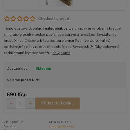
Ohodnotit produkt
Tento ocelový dvouřadý náhrdelník ve tvaru kapky je vyroben z kvalitní
chirurgické oceli v lesklé povrchové úpravě a je osázen krystalem v
brusu Xirius Chaton a bílou perlou v brusu Pear (ve tvaru hrušky)
pocházející z dílny rakouské společnosti Swarovski®. Díky pokovené
zadní straně krystaly odráží...
celý popis
Dostupnost
Skladem
Nejsme plátci DPH
690 Kč
/
ks
Přidat do košíku
Číslo produktu:
CHO101576-1
Materiál:
chirurgická ocel