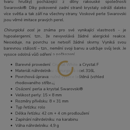
tvaru hrušky) pocházející z dílny rakouské společnosti
Swarovski®. Díky pokovené zadní straně krystaly odráží daleko
více světla a tak září na všechny strany. Voskové perle Swarovski
jsou věrné imitace pravých perel.
Chirurgická ocel
je známa pro své vynikající vlastnosti - je
hypoalergenní, tzn., že nevyvolává žádné alergické reakce.
Neoxiduje, na povrchu se netvoří žádné skvrny. Vyniká svou
barevnou stálostí – tzn., nemění svoji barvu a udržuje svůj lesk. Je
vysoce odolná vůči odření a poškození.
Barevné provedení: Crystal White a Crystal F
Materiál náhrdelníku: chirurgická ocel 316L
Povrchová úprava: ručně vysoce leštěná (vzhled
rhodiovaného stříbra)
Osázení: perla a krystal Swarovski®
Velikost perly: 15 × 8 mm
Rozměry přívěsku: 8 × 31 mm
Typ řetízku: rolo
Délka řetízku: 42 cm + 4 cm prodloužení
Zapínání náhrdelníku: na karabinu
Váha náhrdelníku: 4,9 g