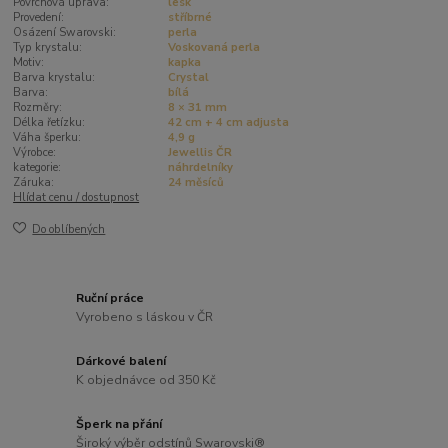
Povrchová úprava:
lesk
Provedení:
stříbrné
Osázení Swarovski:
perla
Typ krystalu:
Voskovaná perla
Motiv:
kapka
Barva krystalu:
Crystal
Barva:
bílá
Rozměry:
8 × 31 mm
Délka řetízku:
42 cm + 4 cm adjusta
Váha šperku:
4,9 g
Výrobce:
Jewellis ČR
kategorie:
náhrdelníky
Záruka:
24 měsíců
Hlídat cenu / dostupnost
Do oblíbených
Ruční práce
Vyrobeno s láskou v ČR
Dárkové balení
K objednávce od 350 Kč
Šperk na přání
Široký výběr odstínů Swarovski®