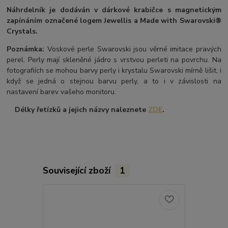
Náhrdelník je dodáván v dárkové krabičce s magnetickým
zapínáním označené logem Jewellis a Made with Swarovski®
Crystals.
Poznámka:
Voskové perle Swarovski jsou věrné imitace pravých
perel.
Perly mají skleněné jádro s vrstvou perleti na povrchu.
Na
fotografiích se mohou barvy perly i krystalu Swarovski mírně lišit, i
když se jedná o stejnou barvu perly, a to i v závislosti na
nastavení barev vašeho monitoru.
Délky řetízků a jejich názvy naleznete
ZDE
.
Související zboží
1