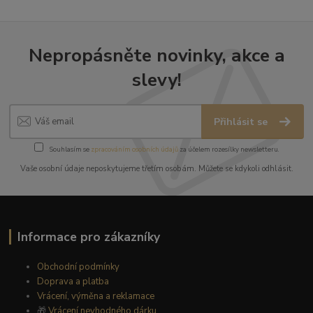
Nepropásněte novinky, akce a
slevy!
Přihlásit se
Souhlasím se
zpracováním osobních údajů
za účelem rozesílky newsletteru.
Vaše osobní údaje neposkytujeme třetím osobám. Můžete se kdykoli odhlásit.
Informace pro zákazníky
Obchodní podmínky
Doprava a platba
Vrácení, výměna a reklamace
🎁
Vrácení nevhodného dárku