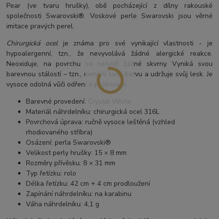
Pear (ve tvaru hrušky), obě pocházející z dílny rakouské
společnosti Swarovski®. Voskové perle Swarovski jsou věrné
imitace pravých perel.
Chirurgická ocel
je známa pro své vynikající vlastnosti - je
hypoalergenní, tzn., že nevyvolává žádné alergické reakce.
Neoxiduje, na povrchu se netvoří žádné skvrny. Vyniká svou
barevnou stálostí – tzn., nemění svoji barvu a udržuje svůj lesk. Je
vysoce odolná vůči odření a poškození.
Barevné provedení: Crystal White
Materiál náhrdelníku: chirurgická ocel 316L
Povrchová úprava: ručně vysoce leštěná (vzhled
rhodiovaného stříbra)
Osázení: perla Swarovski®
Velikost perly hrušky: 15 × 8 mm
Rozměry přívěsku: 8 × 31 mm
Typ řetízku: rolo
Délka řetízku: 42 cm + 4 cm prodloužení
Zapínání náhrdelníku: na karabinu
Váha náhrdelníku: 4,1 g