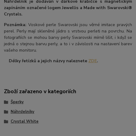
Náhrdelník je dodáván v dárkové krabičce s magnetickým
zapínáním označené logem Jewellis a Made with Swarovski®
Crystals.
Poznámka:
Voskové perle Swarovski jsou věrné imitace pravých
perel.
Perly mají skleněné jádro s vrstvou perleti na povrchu.
Na
fotografiích se mohou barvy perly Swarovski mírně lišit, i když se
jedná o stejnou barvu perly, a to i v závislosti na nastavení barev
vašeho monitoru.
Délky řetízků a jejich názvy naleznete
ZDE
.
Zboží zařazeno v kategoriích
Šperky
Náhrdelníky
Crystal White