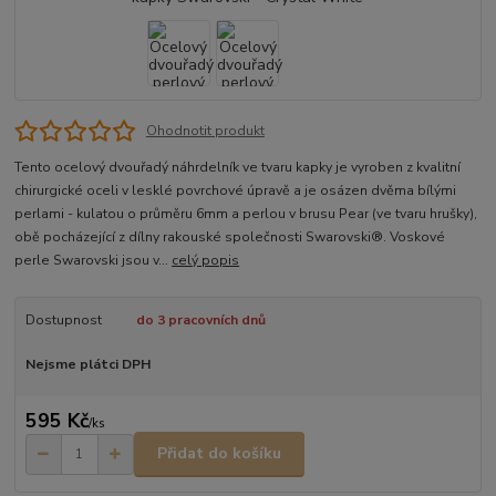
Ohodnotit produkt
Tento ocelový dvouřadý náhrdelník ve tvaru kapky je vyroben z kvalitní
chirurgické oceli v lesklé povrchové úpravě a je osázen dvěma bílými
perlami - kulatou o průměru 6mm a perlou v brusu Pear (ve tvaru hrušky),
obě pocházející z dílny rakouské společnosti Swarovski®. Voskové
perle Swarovski jsou v...
celý popis
Dostupnost
do 3 pracovních dnů
Nejsme plátci DPH
595 Kč
/
ks
Přidat do košíku