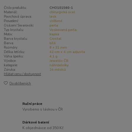
Číslo produktu:
CHO101560-1
Materiál:
chirurgická ocel
Povrchová úprava:
lesk
Provedení:
stříbrné
Osázení Swarovski:
perla
Typ krystalu:
Voskovaná perla
Motiv:
kapka
Barva krystalu:
Crystal
Barva:
bílá
Rozměry:
8 × 31 mm
Délka řetízku:
42 cm + 4 cm adjusta
Váha šperku:
4,1 g
Výrobce:
Jewellis ČR
kategorie:
náhrdelníky
Záruka:
24 měsíců
Hlídat cenu / dostupnost
Do oblíbených
Ruční práce
Vyrobeno s láskou v ČR
Dárkové balení
K objednávce od 350 Kč