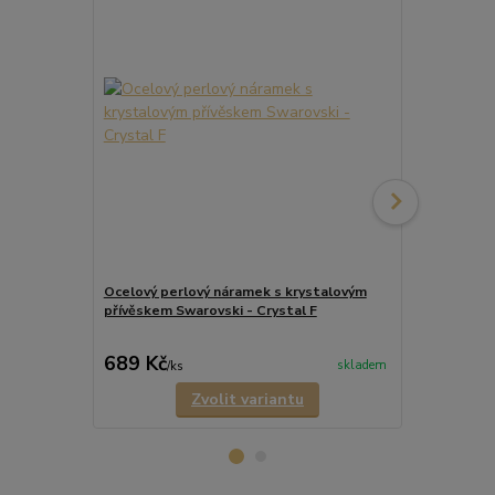
Ocelový perlový náramek s krystalovým
přívěskem Swarovski - Crystal F
Ocelový dvo
perlou a kry
689 Kč
589 Kč
skladem
/
ks
/
ks
Zvolit variantu