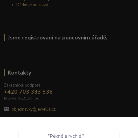
Dárkové poukazy
Jsme registrovaní na puncovním úřadě.
Kontakty
Zákaznická podpora
+420 703 333 536
(Po-Pá, 9-15:30 hod.)
objednavky@jewellis.cz
Souhlasím
“Pěkné a rychlé.”
Nastavení