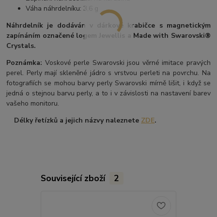
Váha náhrdelníku: 3,6 g
Náhrdelník je dodáván v dárkové krabičce s magnetickým
zapínáním označené logem Jewellis a Made with Swarovski®
Crystals.
Poznámka:
Voskové perle Swarovski jsou věrné imitace pravých
perel.
Perly mají skleněné jádro s vrstvou perleti na povrchu.
Na
fotografiích se mohou barvy perly Swarovski mírně lišit, i když se
jedná o stejnou barvu perly, a to i v závislosti na nastavení barev
vašeho monitoru.
Délky řetízků a jejich názvy naleznete
ZDE
.
Související zboží
2