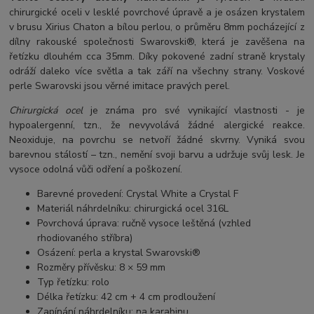
chirurgické oceli v lesklé povrchové úpravě a je osázen krystalem
v brusu Xirius Chaton a bílou perlou, o průměru 8mm pocházející z
dílny rakouské společnosti Swarovski®, která je zavěšena na
řetízku dlouhém cca 35mm. Díky pokovené zadní straně krystaly
odráží daleko více světla a tak září na všechny strany. Voskové
perle Swarovski jsou věrné imitace pravých perel.
Chirurgická ocel
je známa pro své vynikající vlastnosti - je
hypoalergenní, tzn., že nevyvolává žádné alergické reakce.
Neoxiduje, na povrchu se netvoří žádné skvrny. Vyniká svou
barevnou stálostí – tzn., nemění svoji barvu a udržuje svůj lesk. Je
vysoce odolná vůči odření a poškození.
Barevné provedení: Crystal White a Crystal F
Materiál náhrdelníku: chirurgická ocel 316L
Povrchová úprava: ručně vysoce leštěná (vzhled
rhodiovaného stříbra)
Osázení: perla a krystal Swarovski®
Rozměry přívěsku: 8 × 59 mm
Typ řetízku: rolo
Délka řetízku: 42 cm + 4 cm prodloužení
Zapínání náhrdelníku: na karabinu