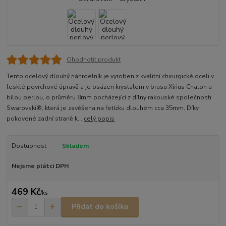
Ohodnotit produkt
Tento ocelový dlouhý náhrdelník je vyroben z kvalitní chirurgické oceli v
lesklé povrchové úpravě a je osázen krystalem v brusu Xirius Chaton a
bílou perlou, o průměru 8mm pocházející z dílny rakouské společnosti
Swarovski®, která je zavěšena na řetízku dlouhém cca 35mm. Díky
pokovené zadní straně k...
celý popis
Dostupnost
Skladem
Nejsme plátci DPH
469 Kč
/
ks
Přidat do košíku