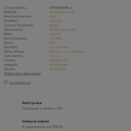
Číslo produktu:
CHO101581-1
Materiál:
chirurgická ocel
Povrchová úprava:
lesk
Provedení:
stříbrné
Osázení Swarovski:
perla
Typ krystalu:
Voskovaná perla
Motiv:
kulatý
Barva krystalu:
Crystal
Barva:
bílá
Rozměry:
10 × 55 mm
Délka řetízku:
42 cm + 4 cm adjusta
Váha šperku:
3,2 g
Výrobce:
Jewellis ČR
kategorie:
náhrdelníky
Záruka:
24 měsíců
Hlídat cenu / dostupnost
Do oblíbených
Ruční práce
Vyrobeno s láskou v ČR
Dárkové balení
K objednávce od 350 Kč