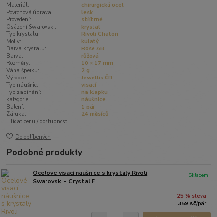
Materiál:
chirurgická ocel
Povrchová úprava:
lesk
Provedení:
stříbrné
Osázení Swarovski:
krystal
Typ krystalu:
Rivoli Chaton
Motiv:
kulatý
Barva krystalu:
Rose AB
Barva:
růžová
Rozměry:
10 × 17 mm
Váha šperku:
2 g
Výrobce:
Jewellis ČR
Typ náušnic:
visací
Typ zapínání:
na klapku
kategorie:
náušnice
Balení:
1 pár
Záruka:
24 měsíců
Hlídat cenu / dostupnost
Do oblíbených
Podobné produkty
Ocelové visací náušnice s krystaly Rivoli
Skladem
Swarovski - Crystal F
25 % sleva
359 Kč
/
pár