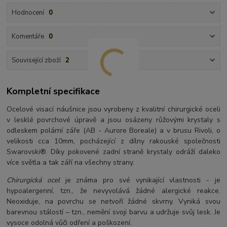
Hodnocení
0
Komentáře
0
Související zboží
2
Kompletní specifikace
Ocelové visací náušnice jsou vyrobeny z kvalitní chirurgické oceli
v lesklé povrchové úpravě a jsou osázeny růžovými krystaly s
odleskem polární záře (AB - Aurore Boreale) a v brusu Rivoli, o
velikosti cca 10mm, pocházející z dílny rakouské společnosti
Swarovski®. Díky pokovené zadní straně krystaly odráží daleko
více světla a tak září na všechny strany.
Chirurgická ocel
je známa pro své vynikající vlastnosti - je
hypoalergenní, tzn., že nevyvolává žádné alergické reakce.
Neoxiduje, na povrchu se netvoří žádné skvrny. Vyniká svou
barevnou stálostí – tzn., nemění svoji barvu a udržuje svůj lesk. Je
vysoce odolná vůči odření a poškození.