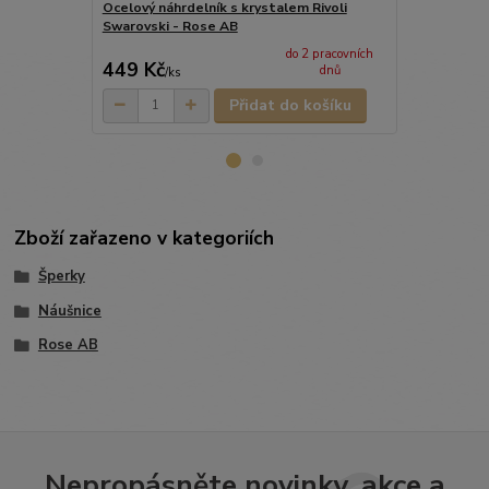
Ocelový náhrdelník s krystalem Rivoli
Ocelové náuš
Swarovski - Rose AB
Swarovski 
do 2 pracovních
449 Kč
449 Kč
dnů
/
ks
/
pá
Přidat do košíku
Zboží zařazeno v kategoriích
Šperky
Náušnice
Rose AB
Nepropásněte novinky, akce a