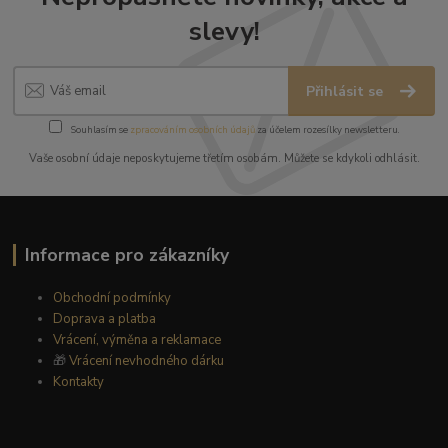
slevy!
Přihlásit se
Souhlasím se
zpracováním osobních údajů
za účelem rozesílky newsletteru.
Vaše osobní údaje neposkytujeme třetím osobám. Můžete se kdykoli odhlásit.
Informace pro zákazníky
Obchodní podmínky
Doprava a platba
Vrácení, výměna a reklamace
🎁
Vrácení nevhodného dárku
Kontakty