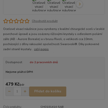
Ohodnotit produkt
Ocelové visací náušnice jsou vyrobeny z kvalitní chirurgické oceli v lesklé
povrchové úpravě a jsou osázeny růžovými krystaly s odleskem polární
záře (AB - Aurore Boreale) a v brusu Rivoli, o velikosti cca 10mm,
pocházející z dílny rakouské společnosti Swarovski®. Díky pokovené
zadní straně krystaly...
celý popis
Dostupnost
do 2 pracovních dnů
Nejsme plátci DPH
479 Kč
/
pár
Přidat do košíku
Číslo produktu:
CHO101414-5AB