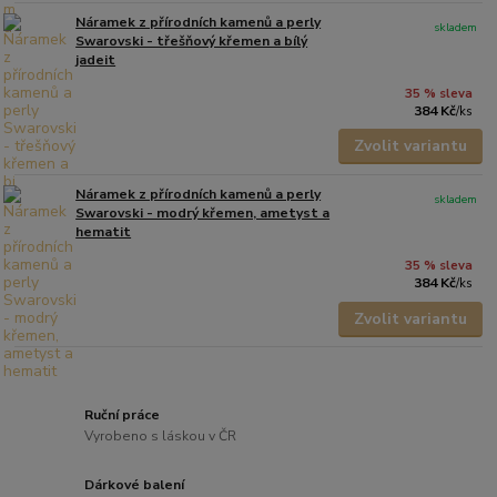
Náramek z přírodních kamenů a perly
skladem
Swarovski - třešňový křemen a bílý
jadeit
35 % sleva
384 Kč
/
ks
Zvolit variantu
Náramek z přírodních kamenů a perly
skladem
Swarovski - modrý křemen, ametyst a
hematit
35 % sleva
384 Kč
/
ks
Zvolit variantu
Ruční práce
Vyrobeno s láskou v ČR
Dárkové balení