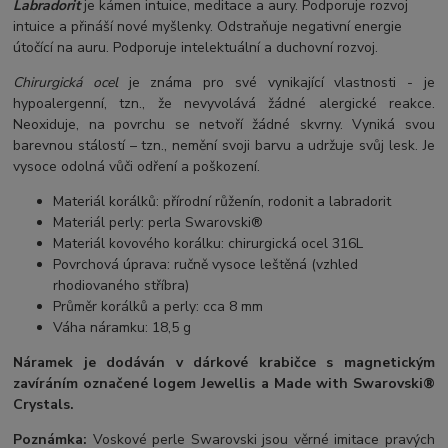
Labradorit
je kámen intuice, meditace a aury. Podporuje rozvoj
intuice a přináší nové myšlenky. Odstraňuje negativní energie
útočící na auru. Podporuje intelektuální a duchovní rozvoj.
Chirurgická ocel
je známa pro své vynikající vlastnosti - je
hypoalergenní, tzn., že nevyvolává žádné alergické reakce.
Neoxiduje, na povrchu se netvoří žádné skvrny. Vyniká svou
barevnou stálostí – tzn., nemění svoji barvu a udržuje svůj lesk. Je
vysoce odolná vůči odření a poškození.
Materiál korálků: přírodní růženín, rodonit a labradorit
Materiál perly: perla Swarovski®
Materiál kovového korálku: chirurgická ocel 316L
Povrchová úprava: ručně vysoce leštěná (vzhled
rhodiovaného stříbra)
Průměr korálků a perly: cca 8 mm
Váha náramku: 18,5 g
Náramek je dodáván v dárkové krabičce s magnetickým
zavíráním označené logem Jewellis a Made with Swarovski®
Crystals.
Poznámka:
Voskové perle Swarovski jsou věrné imitace pravých