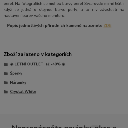
perel. Na fotografiích se mohou barvy perel Swarovski mírně lišit, i
když se jedná o stejnou barvu perly, a to i v závislosti na
nastavení barev vašeho monitoru.
Popis jednotlivých přírodních kamenů naleznete
ZDE
.
Zboží zařazeno v kategoriích
☀️ LETNÍ OUTLET: až -40% ☀️
Šperky
Náramky
Crystal White
Nepropásněte novinky, akce a