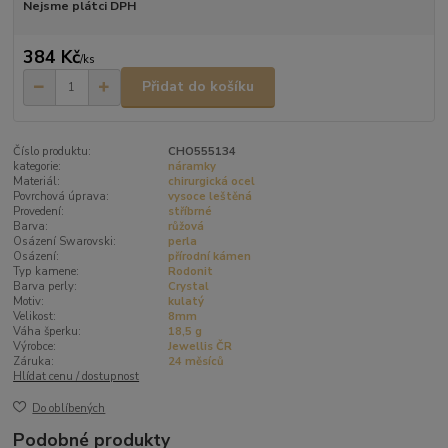
Nejsme plátci DPH
384 Kč
/
ks
Přidat do košíku
Číslo produktu:
CHO555134
kategorie:
náramky
Materiál:
chirurgická ocel
Povrchová úprava:
vysoce leštěná
Provedení:
stříbrné
Barva:
růžová
Osázení Swarovski:
perla
Osázení:
přírodní kámen
Typ kamene:
Rodonit
Barva perly:
Crystal
Motiv:
kulatý
Velikost:
8mm
Váha šperku:
18,5 g
Výrobce:
Jewellis ČR
Záruka:
24 měsíců
Hlídat cenu / dostupnost
Do oblíbených
Podobné produkty