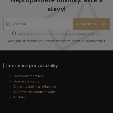
slevy!
Přihlásit se
Souhlasím se
zpracováním osobních údajů
za účelem rozesílky newsletteru.
Vaše osobní údaje neposkytujeme třetím osobám. Můžete se kdykoli odhlásit.
Informace pro zákazníky
Obchodní podmínky
Doprava a platba
Vrácení, výměna a reklamace
🎁
Vrácení nevhodného dárku
Kontakty