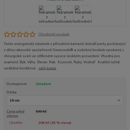
Ohodnotit produkt
Tento energetický náramek z přírodních kamenů dotváří perly pocházející
z dílny rakouské společnosti Swarovski® a ozdobný korálek vyrobený z
chirurgické oceli ve stříbrném vysoce lesklém provedení. Vhodný pro
znamení: Býk, Váhy, Beran, Rak, Kozoroh, Ryby, Vodnář Kvalitní ručně
vyráběný korálkový...
celý popis
Dostupnost
Skladem
Délka
Cena před
590 Kč
slevou
Ušetříte
206 Kč (
35
% sleva)