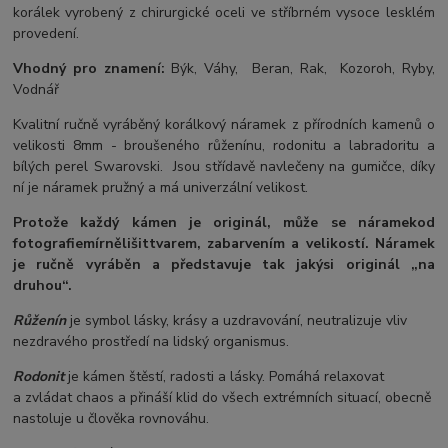
korálek vyrobený z chirurgické oceli ve stříbrném vysoce lesklém
provedení.
Vhodný pro znamení:
Býk, Váhy, Beran, Rak, Kozoroh, Ryby,
Vodnář
Kvalitní ručně vyráběný korálkový náramek z přírodních kamenů o
velikosti 8mm - broušeného růženínu, rodonitu a labradoritu a
bílých perel Swarovski. Jsou střídavě navlečeny na gumičce, díky
ní je náramek pružný a má univerzální velikost.
Protože každý kámen je originál, může se náramek
od
fotografie
mírně
lišit
tvarem, zabarvením a velikostí
. Náramek
je ručně vyráběn a představuje tak jakýsi originál „na
druhou“.
Růženín
je symbol lásky, krásy a uzdravování, neutralizuje vliv
nezdravého prostředí na lidský organismus.
Rodonit
je kámen štěstí, radosti a lásky. Pomáhá relaxovat
a zvládat chaos a přináší klid do všech extrémních situací, obecně
nastoluje u člověka rovnováhu.