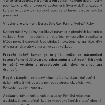
Tento energetický náramek z přírodních kamenů
dotváří perly
pocházející z dílny rakouské společnosti Swarovski® a ozdobný
korálek vyrobený z chirurgické oceli ve stříbrném vysoce lesklém
provedení.
Vhodný pro znamení:
Beran, Býk, Rak, Panna, Vodnář, Ryby
Kvalitní ručně vyráběný korálkový náramek z přírodních kamenů o
velikosti 8mm - broušeného rodonitu, tyrkysového regalitu a
bílých perel Swarovski. Jsou střídavě navlečeny na gumičce, díky
ní je náramek pružný a má univerzální velikost.
Protože každý kámen je originál, může se náramek
od
fotografie
mírně
lišit
tvarem, zabarvením a velikostí
. Náramek
je ručně vyráběn a představuje tak jakýsi originál „na
druhou“.
Regalit (Jaspis)
- ochranný kámen před fyzickými i duševními
riziky – přináší klid, oporu a pomoc ve stresu, uklidňuje mysl.
Pohlcuje negativní energie.
Rodonit
je kámen štěstí, radosti a lásky. Pomáhá relaxovat
a zvládat chaos a přináší klid do všech extrémních situací, obecně