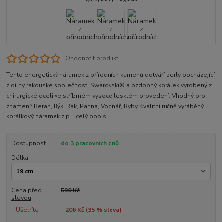
Ohodnotit produkt
Tento energetický náramek z přírodních kamenů dotváří perly pocházející
z dílny rakouské společnosti Swarovski® a ozdobný korálek vyrobený z
chirurgické oceli ve stříbrném vysoce lesklém provedení. Vhodný pro
znamení: Beran, Býk, Rak, Panna, Vodnář, Ryby Kvalitní ručně vyráběný
korálkový náramek z p...
celý popis
Dostupnost
do 3 pracovních dnů
Délka
Cena před
590 Kč
slevou
Ušetříte
206 Kč (
35
% sleva)