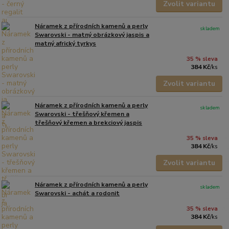
Zvolit variantu
Náramek z přírodních kamenů a perly
skladem
Swarovski - matný obrázkový jaspis a
matný africký tyrkys
35 % sleva
384 Kč
/
ks
Zvolit variantu
Náramek z přírodních kamenů a perly
skladem
Swarovski - třešňový křemen a
třešňový křemen a brekciový jaspis
35 % sleva
384 Kč
/
ks
Zvolit variantu
Náramek z přírodních kamenů a perly
skladem
Swarovski - achát a rodonit
35 % sleva
384 Kč
/
ks