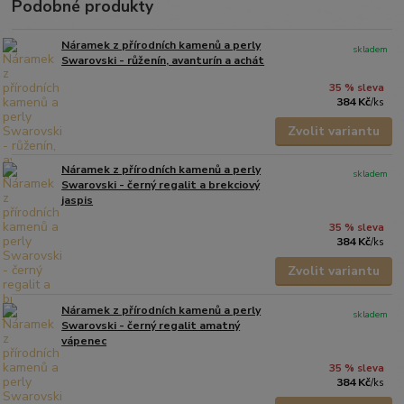
Podobné produkty
Náramek z přírodních kamenů a perly
skladem
Swarovski - růženín, avanturín a achát
35 % sleva
384 Kč
/
ks
Zvolit variantu
Náramek z přírodních kamenů a perly
skladem
Swarovski - černý regalit a brekciový
jaspis
35 % sleva
384 Kč
/
ks
Zvolit variantu
Náramek z přírodních kamenů a perly
skladem
Swarovski - černý regalit amatný
vápenec
35 % sleva
384 Kč
/
ks