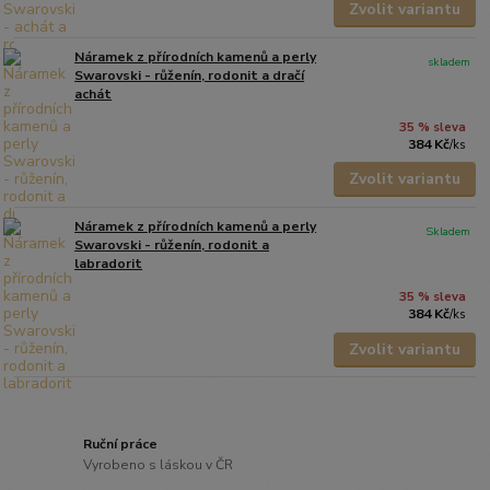
Zvolit variantu
Náramek z přírodních kamenů a perly
skladem
Swarovski - růženín, rodonit a dračí
achát
35 % sleva
384 Kč
/
ks
Zvolit variantu
Náramek z přírodních kamenů a perly
Skladem
Swarovski - růženín, rodonit a
labradorit
35 % sleva
384 Kč
/
ks
Zvolit variantu
Ruční práce
Vyrobeno s láskou v ČR