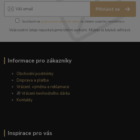
Přihlásit se
Souhlasím se
zpracováním osobních údajů
za účelem rozesílky newsletteru.
Vaše osobní údaje neposkytujeme třetím osobám. Můžete se kdykoli odhlásit.
Informace pro zákazníky
Obchodní podmínky
Doprava a platba
Vrácení, výměna a reklamace
🎁
Vrácení nevhodného dárku
Kontakty
Inspirace pro vás