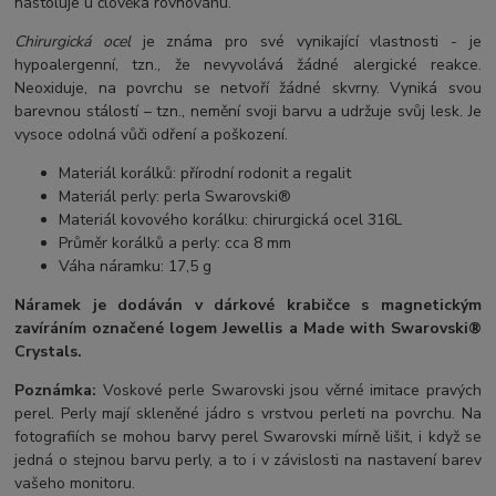
nastoluje u člověka rovnováhu.
Chirurgická ocel
je známa pro své vynikající vlastnosti - je
hypoalergenní, tzn., že nevyvolává žádné alergické reakce.
Neoxiduje, na povrchu se netvoří žádné skvrny. Vyniká svou
barevnou stálostí – tzn., nemění svoji barvu a udržuje svůj lesk. Je
vysoce odolná vůči odření a poškození.
Materiál korálků: přírodní rodonit a regalit
Materiál perly: perla Swarovski®
Materiál kovového korálku: chirurgická ocel 316L
Průměr korálků a perly: cca 8 mm
Váha náramku: 17,5 g
Náramek je dodáván v dárkové krabičce s magnetickým
zavíráním označené logem Jewellis a Made with Swarovski®
Crystals.
Poznámka:
Voskové perle Swarovski jsou věrné imitace pravých
perel.
Perly mají skleněné jádro s vrstvou perleti na povrchu.
Na
fotografiích se mohou barvy perel Swarovski mírně lišit, i když se
jedná o stejnou barvu perly, a to i v závislosti na nastavení barev
vašeho monitoru.