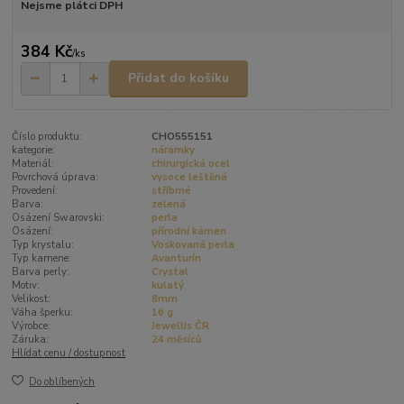
Nejsme plátci DPH
384 Kč
/
ks
Přidat do košíku
Číslo produktu:
CHO555151
kategorie:
náramky
Materiál:
chirurgická ocel
Povrchová úprava:
vysoce leštěná
Provedení:
stříbrné
Barva:
zelená
Osázení Swarovski:
perla
Osázení:
přírodní kámen
Typ krystalu:
Voskovaná perla
Typ kamene:
Avanturín
Barva perly:
Crystal
Motiv:
kulatý
Velikost:
8mm
Váha šperku:
16 g
Výrobce:
Jewellis ČR
Záruka:
24 měsíců
Hlídat cenu / dostupnost
Do oblíbených