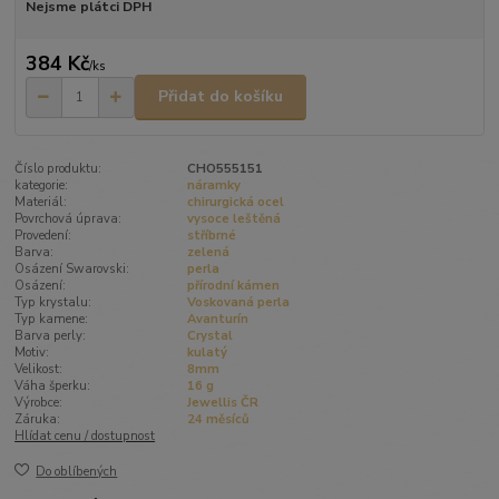
Nejsme plátci DPH
384 Kč
/
ks
Přidat do košíku
Číslo produktu:
CHO555151
kategorie:
náramky
Materiál:
chirurgická ocel
Povrchová úprava:
vysoce leštěná
Provedení:
stříbrné
Barva:
zelená
Osázení Swarovski:
perla
Osázení:
přírodní kámen
Typ krystalu:
Voskovaná perla
Typ kamene:
Avanturín
Barva perly:
Crystal
Motiv:
kulatý
Velikost:
8mm
Váha šperku:
16 g
Výrobce:
Jewellis ČR
Záruka:
24 měsíců
Hlídat cenu / dostupnost
Do oblíbených