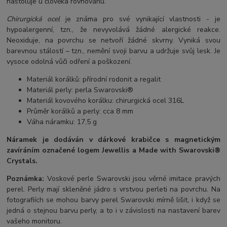
nastoluje u člověka rovnováhu.
Chirurgická ocel
je známa pro své vynikající vlastnosti - je
hypoalergenní, tzn., že nevyvolává žádné alergické reakce.
Neoxiduje, na povrchu se netvoří žádné skvrny. Vyniká svou
barevnou stálostí – tzn., nemění svoji barvu a udržuje svůj lesk. Je
vysoce odolná vůči odření a poškození.
Materiál korálků: přírodní rodonit a regalit
Materiál perly: perla Swarovski®
Materiál kovového korálku: chirurgická ocel 316L
Průměr korálků a perly: cca 8 mm
Váha náramku: 17,5 g
Náramek je dodáván v dárkové krabičce s magnetickým
zavíráním označené logem Jewellis a Made with Swarovski®
Crystals.
Poznámka:
Voskové perle Swarovski jsou věrné imitace pravých
perel.
Perly mají skleněné jádro s vrstvou perleti na povrchu.
Na
fotografiích se mohou barvy perel Swarovski mírně lišit, i když se
jedná o stejnou barvu perly, a to i v závislosti na nastavení barev
vašeho monitoru.