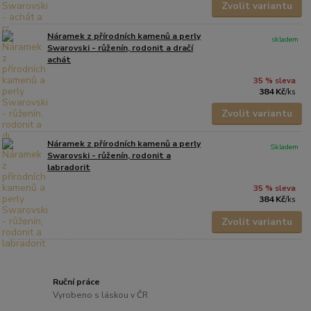
Zvolit variantu
Náramek z přírodních kamenů a perly
skladem
Swarovski - růženín, rodonit a dračí
achát
35 % sleva
384 Kč
/
ks
Zvolit variantu
Náramek z přírodních kamenů a perly
Skladem
Swarovski - růženín, rodonit a
labradorit
35 % sleva
384 Kč
/
ks
Zvolit variantu
Ruční práce
Vyrobeno s láskou v ČR