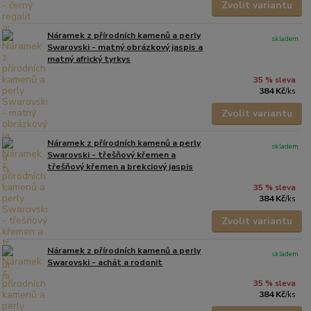
Zvolit variantu
Náramek z přírodních kamenů a perly
skladem
Swarovski - matný obrázkový jaspis a
matný africký tyrkys
35 % sleva
384 Kč
/
ks
Zvolit variantu
Náramek z přírodních kamenů a perly
skladem
Swarovski - třešňový křemen a
třešňový křemen a brekciový jaspis
35 % sleva
384 Kč
/
ks
Zvolit variantu
Náramek z přírodních kamenů a perly
skladem
Swarovski - achát a rodonit
35 % sleva
384 Kč
/
ks