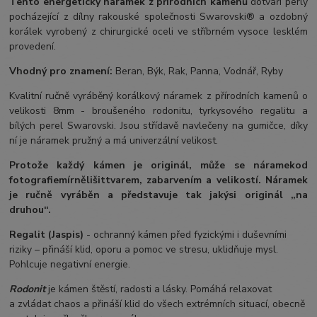
Tento energetický náramek z přírodních kamenů
dotváří perly
pocházející z dílny rakouské společnosti Swarovski® a ozdobný
korálek vyrobený z chirurgické oceli ve stříbrném vysoce lesklém
provedení.
Vhodný pro znamení:
Beran, Býk, Rak, Panna, Vodnář, Ryby
Kvalitní ručně vyráběný korálkový náramek z přírodních kamenů o
velikosti 8mm - broušeného rodonitu, tyrkysového regalitu a
bílých perel Swarovski. Jsou střídavě navlečeny na gumičce, díky
ní je náramek pružný a má univerzální velikost.
Protože každý kámen je originál, může se náramek
od
fotografie
mírně
lišit
tvarem, zabarvením a velikostí
. Náramek
je ručně vyráběn a představuje tak jakýsi originál „na
druhou“.
Regalit (Jaspis)
- ochranný kámen před fyzickými i duševními
riziky – přináší klid, oporu a pomoc ve stresu, uklidňuje mysl.
Pohlcuje negativní energie.
Rodonit
je kámen štěstí, radosti a lásky. Pomáhá relaxovat
a zvládat chaos a přináší klid do všech extrémních situací, obecně