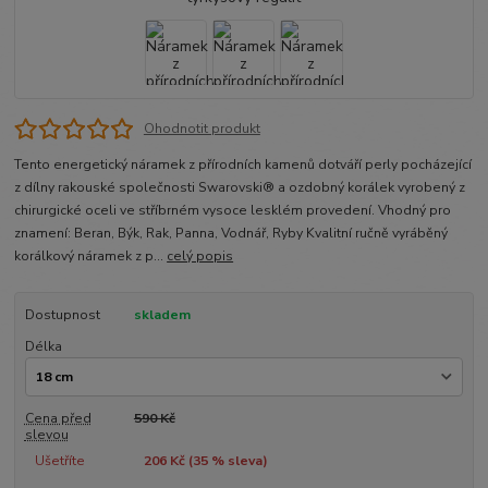
Ohodnotit produkt
Tento energetický náramek z přírodních kamenů dotváří perly pocházející
z dílny rakouské společnosti Swarovski® a ozdobný korálek vyrobený z
chirurgické oceli ve stříbrném vysoce lesklém provedení. Vhodný pro
znamení: Beran, Býk, Rak, Panna, Vodnář, Ryby Kvalitní ručně vyráběný
korálkový náramek z p...
celý popis
Dostupnost
skladem
Délka
Cena před
590 Kč
slevou
Ušetříte
206 Kč (
35
% sleva)