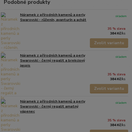
Podobné produkty
Náramek z přírodních kamenů a perly
skladem
Swarovski - růženín, avanturín a achát
35 % sleva
384 Kč
/
ks
Zvolit variantu
Náramek z přírodních kamenů a perly
skladem
Swarovski - černý regalit a brekciový
jaspis
35 % sleva
384 Kč
/
ks
Zvolit variantu
Náramek z přírodních kamenů a perly
skladem
Swarovski - černý regalit amatný
vápenec
35 % sleva
384 Kč
/
ks