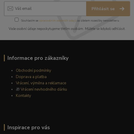
Přihlásit se
Souhlasím se
zpracováním osobních údajů
za účelem rozesílky newsletteru.
Vaše osobní údaje neposkytujeme třetím osobám. Můžete se kdykoli odhlásit.
Informace pro zákazníky
Obchodní podmínky
Doprava a platba
Vrácení, výměna a reklamace
🎁
Vrácení nevhodného dárku
Kontakty
Inspirace pro vás