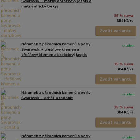
Swarovski - matný obrázkový jaspis a
matný africký tyrkys
35 % sleva
384 Kč
/
ks
Zvolit variantu
Náramek z přírodních kamenů a perly
skladem
Swarovski - třešňový křemen a
třešňový křemen a brekciový jaspis
35 % sleva
384 Kč
/
ks
Zvolit variantu
Náramek z přírodních kamenů a perly
skladem
Swarovski - achát a rodonit
35 % sleva
384 Kč
/
ks
Zvolit variantu
Náramek z přírodních kamenů a perly
skladem