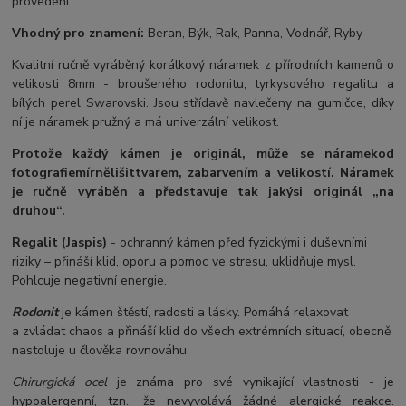
provedení.
Vhodný pro znamení:
Beran, Býk, Rak, Panna, Vodnář, Ryby
Kvalitní ručně vyráběný korálkový náramek z přírodních kamenů o
velikosti 8mm - broušeného rodonitu, tyrkysového regalitu a
bílých perel Swarovski. Jsou střídavě navlečeny na gumičce, díky
ní je náramek pružný a má univerzální velikost.
Protože každý kámen je originál, může se náramek
od
fotografie
mírně
lišit
tvarem, zabarvením a velikostí
. Náramek
je ručně vyráběn a představuje tak jakýsi originál „na
druhou“.
Regalit (Jaspis)
- ochranný kámen před fyzickými i duševními
riziky – přináší klid, oporu a pomoc ve stresu, uklidňuje mysl.
Pohlcuje negativní energie.
Rodonit
je kámen štěstí, radosti a lásky. Pomáhá relaxovat
a zvládat chaos a přináší klid do všech extrémních situací, obecně
nastoluje u člověka rovnováhu.
Chirurgická ocel
je známa pro své vynikající vlastnosti - je
hypoalergenní, tzn., že nevyvolává žádné alergické reakce.