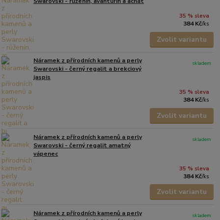
Swarovski - růženín, avanturín a achát
35 % sleva
384 Kč
/
ks
Zvolit variantu
Náramek z přírodních kamenů a perly
skladem
Swarovski - černý regalit a brekciový
jaspis
35 % sleva
384 Kč
/
ks
Zvolit variantu
Náramek z přírodních kamenů a perly
skladem
Swarovski - černý regalit amatný
vápenec
35 % sleva
384 Kč
/
ks
Zvolit variantu
Náramek z přírodních kamenů a perly
skladem