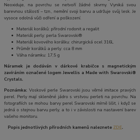
Neoxiduje, na povrchu se netvoří žádné skvrny. Vyniká svou
barevnou stálostí – tzn., nemění svoji barvu a udržuje svůj lesk. Je
vysoce odolná vůči odření a poškození.
Materiál korálků: přírodní rodonit a regalit
Materiál perly: perla Swarovski®
Materiál kovového korálku: chirurgická ocel 316L
Průměr korálků a perly: cca 8 mm
Váha náramku: 17,5 g
Náramek je dodáván v dárkové krabičce s magnetickým
zavíráním označené logem Jewellis a Made with Swarovski®
Crystals.
Poznámka:
Voskové perle Swarovski jsou věrné imitace pravých
perel.
Perly mají skleněné jádro s vrstvou perleti na povrchu.
Na
fotografiích se mohou barvy perel Swarovski mírně lišit, i když se
jedná o stejnou barvu perly, a to i v závislosti na nastavení barev
vašeho monitoru.
Popis jednotlivých přírodních kamenů naleznete
ZDE
.