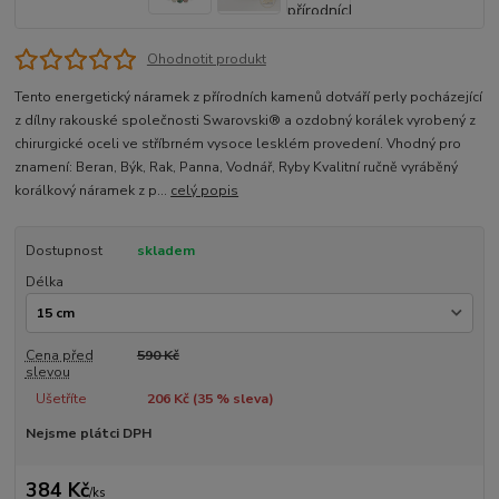
Ohodnotit produkt
Tento energetický náramek z přírodních kamenů dotváří perly pocházející
z dílny rakouské společnosti Swarovski® a ozdobný korálek vyrobený z
chirurgické oceli ve stříbrném vysoce lesklém provedení. Vhodný pro
znamení: Beran, Býk, Rak, Panna, Vodnář, Ryby Kvalitní ručně vyráběný
korálkový náramek z p...
celý popis
Dostupnost
skladem
Délka
Cena před
590 Kč
slevou
Ušetříte
206 Kč (
35
% sleva)
Nejsme plátci DPH
384 Kč
/
ks