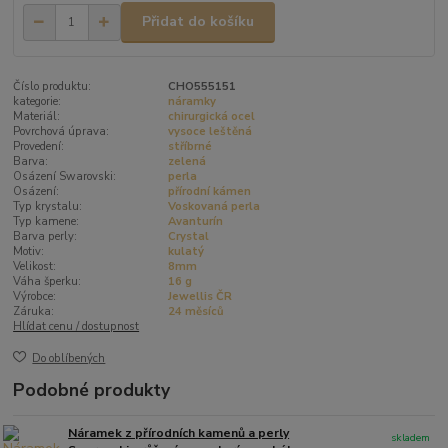
Přidat do košíku
Číslo produktu:
CHO555151
kategorie:
náramky
Materiál:
chirurgická ocel
Povrchová úprava:
vysoce leštěná
Provedení:
stříbrné
Barva:
zelená
Osázení Swarovski:
perla
Osázení:
přírodní kámen
Typ krystalu:
Voskovaná perla
Typ kamene:
Avanturín
Barva perly:
Crystal
Motiv:
kulatý
Velikost:
8mm
Váha šperku:
16 g
Výrobce:
Jewellis ČR
Záruka:
24 měsíců
Hlídat cenu / dostupnost
Do oblíbených
Podobné produkty
Náramek z přírodních kamenů a perly
skladem