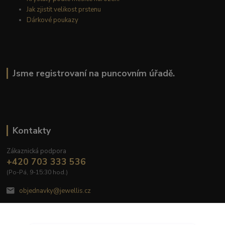
Jak zjistit velikost prstenu
Dárkové poukazy
Jsme registrovaní na puncovním úřadě.
Kontakty
Zákaznická podpora
+420 703 333 536
(Po-Pá, 9-15:30 hod.)
objednavky@jewellis.cz