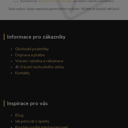
Souhlasím se
zpracováním osobních údajů
za účelem rozesílky newsletteru.
Vaše osobní údaje neposkytujeme třetím osobám. Můžete se kdykoli odhlásit.
Informace pro zákazníky
Obchodní podmínky
Doprava a platba
Vrácení, výměna a reklamace
🎁
Vrácení nevhodného dárku
Kontakty
Inspirace pro vás
Blog
Jak pečovat o šperky
Krystaly podle měsíce narození