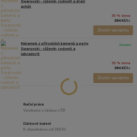
Swarovski - růženín, rodonit a dračí
achát
35 % sleva
384 Kč
/
ks
Zvolit variantu
Náramek z přírodních kamenů a perly
Skladem
Swarovski - růženín, rodonit a
labradorit
35 % sleva
384 Kč
/
ks
Zvolit variantu
Ruční práce
Vyrobeno s láskou v ČR
Dárkové balení
K objednávce od 350 Kč