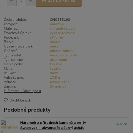
Přidat do košíku
Číslo produktu:
CHO555162
kategorie:
náramky
Materiál:
chirurgická ocel
Povrchová úprava:
vysoce leštěná
Provedení:
stříbrné
Barva:
modrá
Osázení Swarovski:
perla
Osázení:
přírodní kámen
Typ krystalu:
Voskovaná perla
Typ kamene:
akvamarín
Barva perly:
Crystal
Motiv:
kulatý
Velikost:
8mm
Váha šperku:
17,5 g
Výrobce:
Jewellis ČR
Záruka:
24 měsíců
Hlídat cenu / dostupnost
Do oblíbených
Podobné produkty
Náramek z přírodních kamenů a perly
skladem
Swarovski - akvamarín a černý achát