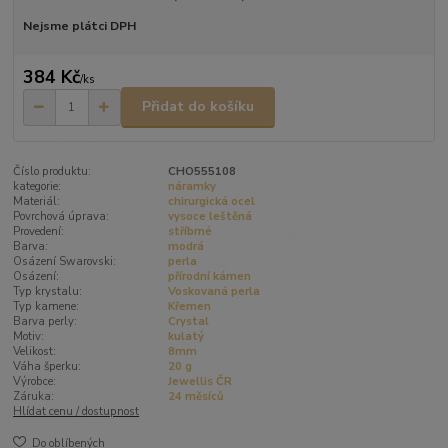
Nejsme plátci DPH
384 Kč
/
ks
Přidat do košíku
Číslo produktu:
CHO555108
kategorie:
náramky
Materiál:
chirurgická ocel
Povrchová úprava:
vysoce leštěná
Provedení:
stříbrné
Barva:
modrá
Osázení Swarovski:
perla
Osázení:
přírodní kámen
Typ krystalu:
Voskovaná perla
Typ kamene:
Křemen
Barva perly:
Crystal
Motiv:
kulatý
Velikost:
8mm
Váha šperku:
20 g
Výrobce:
Jewellis ČR
Záruka:
24 měsíců
Hlídat cenu / dostupnost
Do oblíbených