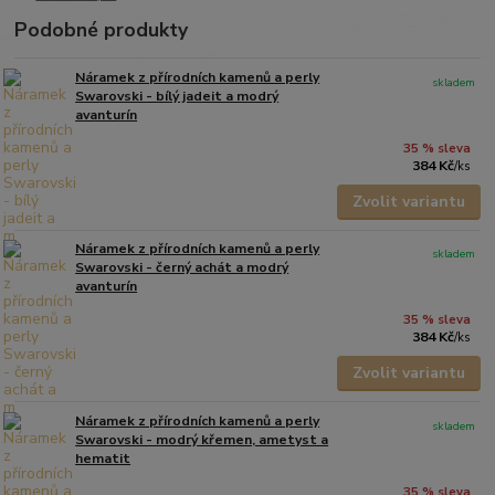
Podobné produkty
Náramek z přírodních kamenů a perly
skladem
Swarovski - bílý jadeit a modrý
avanturín
35 % sleva
384 Kč
/
ks
Zvolit variantu
Náramek z přírodních kamenů a perly
skladem
Swarovski - černý achát a modrý
avanturín
35 % sleva
384 Kč
/
ks
Zvolit variantu
Náramek z přírodních kamenů a perly
skladem
Swarovski - modrý křemen, ametyst a
hematit
35 % sleva