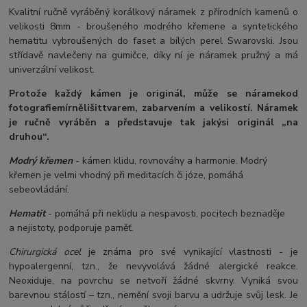
Kvalitní ručně vyráběný korálkový náramek z přírodních kamenů o
velikosti 8mm - broušeného modrého křemene a syntetického
hematitu vybroušených do faset a bílých perel Swarovski. Jsou
střídavě navlečeny na gumičce, díky ní je náramek pružný a má
univerzální velikost.
Protože každý kámen je originál, může se náramek
od
fotografie
mírně
lišit
tvarem, zabarvením a velikostí
. Náramek
je ručně vyráběn a představuje tak jakýsi originál „na
druhou“.
Modrý křemen
- kámen klidu, rovnováhy a harmonie. Modrý
křemen je velmi vhodný při meditacích či józe, pomáhá
sebeovládání.
Hematit
- pomáhá při neklidu a nespavosti, pocitech beznaděje
a nejistoty, podporuje paměť.
Chirurgická ocel
je známa pro své vynikající vlastnosti - je
hypoalergenní, tzn., že nevyvolává žádné alergické reakce.
Neoxiduje, na povrchu se netvoří žádné skvrny. Vyniká svou
barevnou stálostí – tzn., nemění svoji barvu a udržuje svůj lesk. Je