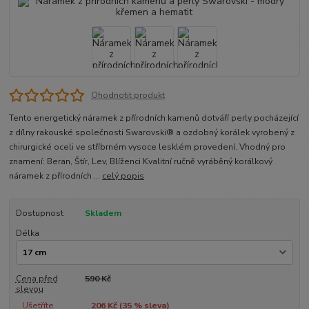
Ohodnotit produkt
Tento energetický náramek z přírodních kamenů dotváří perly pocházející
z dílny rakouské společnosti Swarovski® a ozdobný korálek vyrobený z
chirurgické oceli ve stříbrném vysoce lesklém provedení. Vhodný pro
znamení: Beran, Štír, Lev, Blíženci Kvalitní ručně vyráběný korálkový
náramek z přírodních ...
celý popis
Dostupnost
Skladem
Délka
Cena před
590 Kč
slevou
Ušetříte
206 Kč (
35
% sleva)