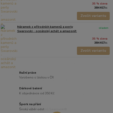
35 % sleva
384 Kč
/
ks
Zvolit variantu
Náramek z přírodních kamenů a perly
skladem
Swarovski - oceánský achát a amazonit
35 % sleva
384 Kč
/
ks
Zvolit variantu
Ruční práce
Vyrobeno s láskou v ČR
Dárkové balení
K objednávce od 350 Kč
Šperk na přání
Široký výběr odstínů Swarovski®