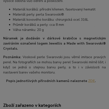
vysoce odolná vůči odření a poškození.
Materiál korálků: přírodní křemen, fasetovaný hematit
Materiál perly: perla Swarovski®
Materiál kovového korálku: chirurgická ocel 316L
Průměr korálků a perly: cca 8 mm
Váha náramku: 20 g
Náramek je dodáván v dárkové krabičce s magnetickým
zavíráním označené logem Jewellis a Made with Swarovski®
Crystals.
Poznámka:
Voskové perle Swarovski jsou věrné imitace pravých
perel. Na fotografiích se mohou barvy perel Swarovski mírně lišit, i
když se jedná o stejnou barvu perly, a to i v závislosti na
nastavení barev vašeho monitoru.
Popis jednotlivých přírodních kamenů naleznete
ZDE
.
Zboží zařazeno v kategoriích