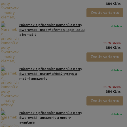
384 Kč
/
ks
Zvolit variantu
Náramek z přírodních kamenů a perly
skladem
Swarovski - modrý křemen, lapis lazuli
a hematit
35 % sleva
384 Kč
/
ks
Zvolit variantu
Náramek z přírodních kamenů a perly
skladem
Swarovski - matný africký tyrkys a
matný amazonit
35 % sleva
384 Kč
/
ks
Zvolit variantu
Náramek z přírodních kamenů a perly
skladem
Swarovski - amazonit a modrý
avanturín