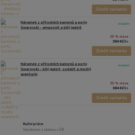
Zvolit variantu
Náramek z přírodních kamenů a perly
skladem
Swarovski - amazonit a bílý jadeit
35 % sleva
384 Kč
/
ks
Zvolit variantu
Náramek z přírodních kamenů a perly
skladem
Swarovski - bílý jadeit, sodalit a modrý
avanturín
35 % sleva
384 Kč
/
ks
Zvolit variantu
Ruční práce
Vyrobeno s láskou v ČR