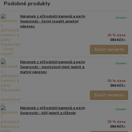
Podobné produkty
Náramek z přírodních kamenů a perly
skladem
Swarovski - černý regalit amatný
vápenec
35 % sleva
384 Kč
/
ks
Zvolit variantu
Náramek z přírodních kamenů a perly
skladem
Swarovski - mentolový mint jadeit a
matný vápenec
35 % sleva
384 Kč
/
ks
Zvolit variantu
Náramek z přírodních kamenů a perly
skladem
Swarovski - bílý jadeit a růženín
35 % sleva
384 Kč
/
ks