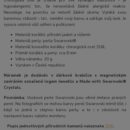
Chirurgická ocel
je známa pro své vynikající vlastnosti - je
hypoalergenní, tzn., že nevyvolává žádné alergické reakce.
Neoxiduje, na povrchu se netvoří žádné skvrny. Vyniká svou
barevnou stálostí – tzn., nemění svoji barvu a udržuje svůj lesk. Je
vysoce odolná vůči odření a poškození.
Materiál korálků: přírodní jadeit a růženín
Materiál perly: perla Swarovski®
Materiál kovového korálku: chirurgická ocel 316L
Průměr korálků a perly: cca 8 mm
Váha náramku: 20 g
Vyroben v České republice
Náramek je dodáván v dárkové krabičce s magnetickým
zavíráním označené logem Jewellis a Made with Swarovski®
Crystals.
Poznámka:
Voskové perle Swarovski jsou věrné imitace pravých
perel. Na fotografiích se mohou barvy perel Swarovski mírně lišit, i
když se jedná o stejnou barvu perly, a to i v závislosti na
nastavení barev vašeho monitoru.
Popis jednotlivých přírodních kamenů naleznete
ZDE
.