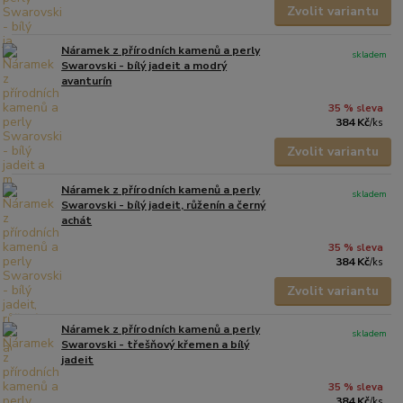
Zvolit variantu
Náramek z přírodních kamenů a perly
skladem
Swarovski - bílý jadeit a modrý
avanturín
35 % sleva
384 Kč
/
ks
Zvolit variantu
Náramek z přírodních kamenů a perly
skladem
Swarovski - bílý jadeit, růženín a černý
achát
35 % sleva
384 Kč
/
ks
Zvolit variantu
Náramek z přírodních kamenů a perly
skladem
Swarovski - třešňový křemen a bílý
jadeit
35 % sleva
384 Kč
/
ks