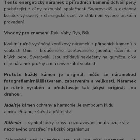
Tento energetický náramek z přírodních kamenů
dotváří perly
pocházející z dílny rakouské společnosti Swarovski® a ozdobný
korálek vyrobený z chirurgické oceli ve stříbrném vysoce lesklém
provedení.
Vhodný pro znamení:
Rak, Váhy, Ryb, Býk
Kvalitní ručně vyráběný korálkový náramek z přírodních kamenů o
velikosti 8mm - broušeného fasetovaného jadeitu, růženínu a
bílých perel Swarovski. Jsou střídavě navlečeny na gumičce, díky
ní je náramek pružný a má univerzální velikost.
Protože každý kámen je originál, může se náramek
od
fotografie
mírně
lišit
tvarem, zabarvením a velikostí
. Náramek
je ručně vyráběn a představuje tak jakýsi originál „na
druhou“.
Jadeit
je kámen ochrany a harmonie. Je symbolem klidu
a míru. Přitahuje štěstí a přátelství.
Růženín
- - symbol lásky, krásy a uzdravování, neutralizuje vliv
nezdravého prostředí na lidský organismus