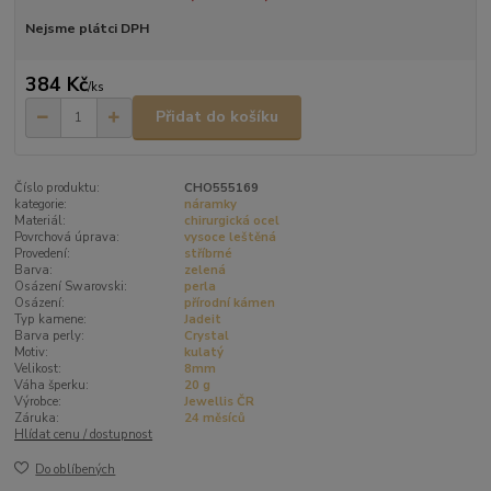
Nejsme plátci DPH
384 Kč
/
ks
Přidat do košíku
Číslo produktu:
CHO555169
kategorie:
náramky
Materiál:
chirurgická ocel
Povrchová úprava:
vysoce leštěná
Provedení:
stříbrné
Barva:
zelená
Osázení Swarovski:
perla
Osázení:
přírodní kámen
Typ kamene:
Jadeit
Barva perly:
Crystal
Motiv:
kulatý
Velikost:
8mm
Váha šperku:
20 g
Výrobce:
Jewellis ČR
Záruka:
24 měsíců
Hlídat cenu / dostupnost
Do oblíbených