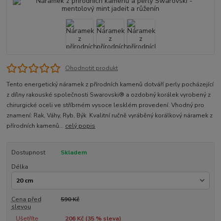
Ohodnotit produkt
Tento energetický náramek z přírodních kamenů dotváří perly pocházející
z dílny rakouské společnosti Swarovski® a ozdobný korálek vyrobený z
chirurgické oceli ve stříbrném vysoce lesklém provedení. Vhodný pro
znamení: Rak, Váhy, Ryb, Býk Kvalitní ručně vyráběný korálkový náramek z
přírodních kamenů...
celý popis
Dostupnost
Skladem
Délka
Cena před
590 Kč
slevou
Ušetříte
206 Kč (
35
% sleva)