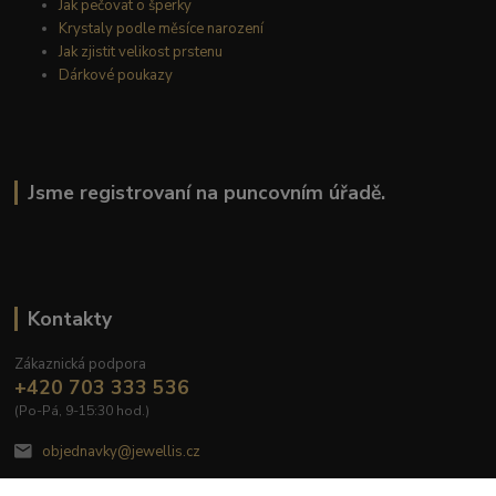
Jak pečovat o šperky
Krystaly podle měsíce narození
Jak zjistit velikost prstenu
Dárkové poukazy
Jsme registrovaní na puncovním úřadě.
Kontakty
Zákaznická podpora
+420 703 333 536
(Po-Pá, 9-15:30 hod.)
objednavky@jewellis.cz