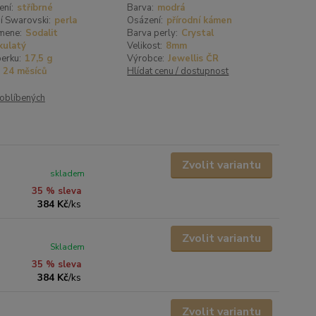
ení:
stříbrné
Barva:
modrá
í Swarovski:
perla
Osázení:
přírodní kámen
mene:
Sodalit
Barva perly:
Crystal
kulatý
Velikost:
8mm
erku:
17,5 g
Výrobce:
Jewellis ČR
24 měsíců
Hlídat cenu / dostupnost
oblíbených
Zvolit variantu
skladem
35 % sleva
384 Kč
/
ks
Zvolit variantu
Skladem
35 % sleva
384 Kč
/
ks
Zvolit variantu