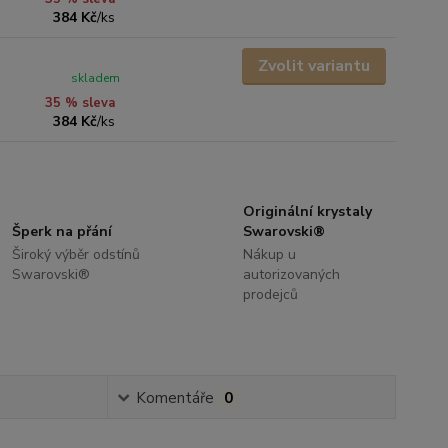
384 Kč
/
ks
Zvolit variantu
skladem
35 % sleva
384 Kč
/
ks
Originální krystaly
Šperk na přání
Swarovski®
Široký výběr odstínů
Nákup u
Swarovski®
autorizovaných
prodejců
Komentáře
0