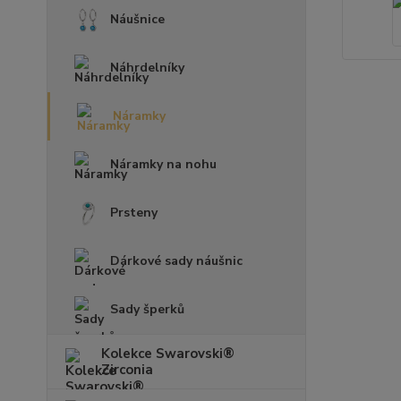
Náušnice
Náhrdelníky
Náramky
Náramky na nohu
Prsteny
Dárkové sady náušnic
Sady šperků
Kolekce Swarovski®
Zirconia