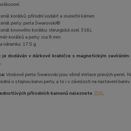
poškození.
eriál korálků: přírodní sodalit a sluneční kámen
eriál perly: perla Swarovski®
eriál kovového korálku: chirurgická ocel 316L
měr korálků a perly: cca 8 mm
a náramku: 17,5 g
 je dodáván v dárkové krabičce s magnetickým zavíráním
.
a:
Voskové perle Swarovski jsou věrné imitace pravých perel. Na
 jedná o stejnou barvu perly, a to i v závislosti na nastavení bare
ednotlivých přírodních kamenů naleznete
ZDE
.