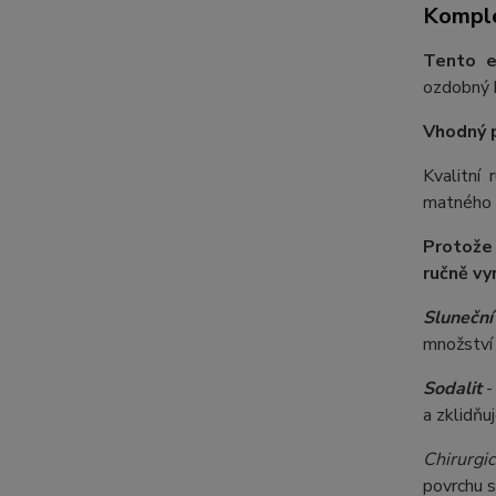
Komple
Tento e
ozdobný k
Vhodný 
Kvalitní
matného s
Protože
ručně vy
Slunečn
množství 
Sodalit
-
a zklidňu
Chirurgic
povrchu s