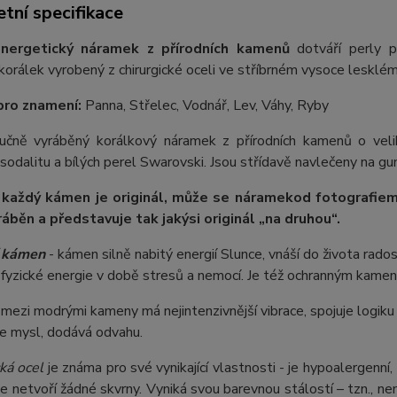
tní specifikace
nergetický náramek z přírodních kamenů
dotváří perly p
orálek vyrobený z chirurgické oceli ve stříbrném vysoce lesklém
pro znamení:
Panna, Střelec, Vodnář, Lev, Váhy, Ryby
 ručně vyráběný korálkový náramek z přírodních kamenů o ve
odalitu a bílých perel Swarovski. Jsou střídavě navlečeny na gumi
 každý kámen je originál, může se náramek
od fotografie
m
ráběn a představuje tak jakýsi originál „na druhou“.
í kámen
- kámen silně nabitý energií Slunce, vnáší do života rado
fyzické energie v době stresů a nemocí. Je též ochranným kame
 mezi modrými kameny má nejintenzivnější vibrace, spojuje logiku s 
je mysl, dodává odvahu.
ká ocel
je známa pro své vynikající vlastnosti - je hypoalergenní,
e netvoří žádné skvrny. Vyniká svou barevnou stálostí – tzn., nem