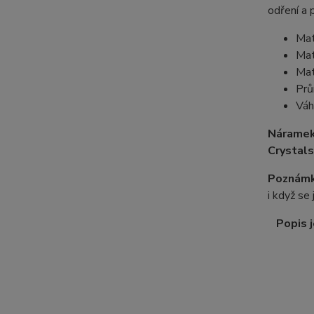
odření a 
Mat
Mat
Mat
Prů
Váh
Náramek
Crystals
Poznámk
i když se
Popis j