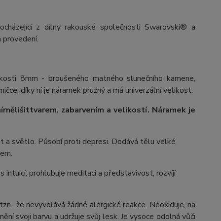
ocházející z dílny rakouské společnosti Swarovski® a
 provedení.
likosti 8mm - broušeného matného slunečního kamene,
čce, díky ní je náramek pružný a má univerzální velikost.
írně
lišit
tvarem, zabarvením a velikostí
. Náramek je
st a světlo. Působí proti depresi. Dodává tělu velké
nem.
intuicí, prohlubuje meditaci a představivost, rozvíjí
 tzn., že nevyvolává žádné alergické reakce. Neoxiduje, na
ění svoji barvu a udržuje svůj lesk. Je vysoce odolná vůči