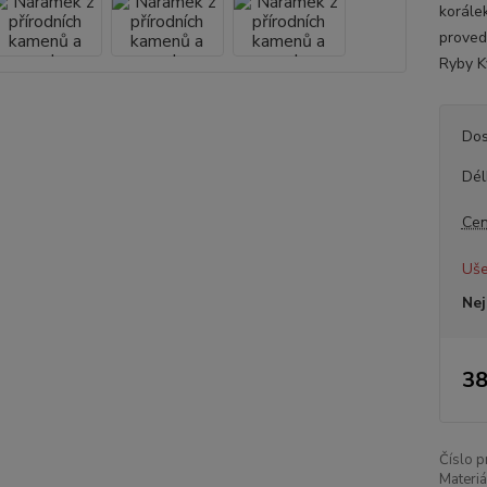
korále
proved
Ryby K
Dos
Dél
Cen
Uše
Nej
38
Číslo p
Materiá