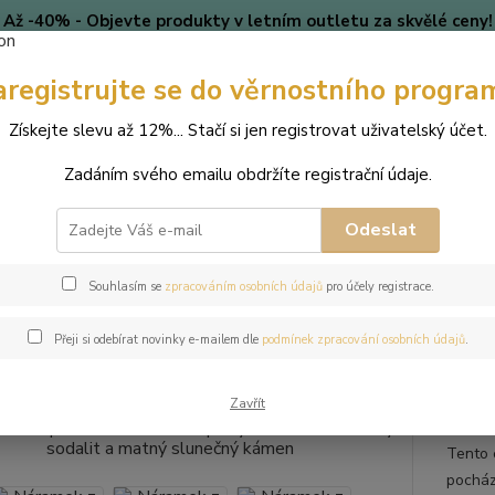
Až -40% - Objevte produkty v letním outletu za skvělé ceny!
Platí do vyprodání zásob.
aregistrujte se do věrnostního progra
🎄 VÁNOCE
Blog
Získejte slevu až 12%... Stačí si jen registrovat uživatelský účet.
Nevíte
Hledat
Zadáním svého emailu obdržíte registrační údaje.
+420
(Po-Pá
Odeslat
perky
Náramky
Náramek z přírodních kamenů a perly Swarovski - m
Souhlasím se
zpracováním osobních údajů
pro účely registrace.
mek z přírodních kamenů a perly
Přeji si odebírat novinky e-mailem dle
podmínek zpracování osobních údajů
.
tný slunečný kámen
Zavřít
Tento 
pocház