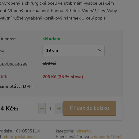
k vyrobený z chirurgické oceli ve stříbrném vysoce lesklém
ení. Vhodný pro znamení: Panna, Střelec, Vodnář, Lev, Váhy,
valitní ručně vyráběný korálkový náramek ...
celý popis
tupnost
skladem
ka
a před slevou
590 Kč
tříte
206 Kč (
35
% sleva)
sme plátci DPH
4 Kč
Přidat do košíku
/
ks
roduktu:
CHO555114
kategorie:
náramky
l:
chirurgická ocel
Povrchová úprava:
vysoce leštěná