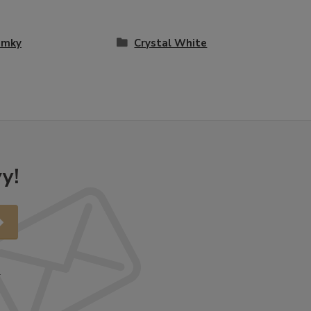
amky
Crystal White
y!
.