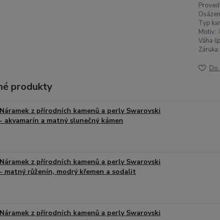
Proved
Osázen
Typ ka
Motiv:
Váha šp
Záruka:
Do 
é produkty
Náramek z přírodních kamenů a perly Swarovski
- akvamarín a matný slunečný kámen
Náramek z přírodních kamenů a perly Swarovski
- matný růženín, modrý křemen a sodalit
Náramek z přírodních kamenů a perly Swarovski