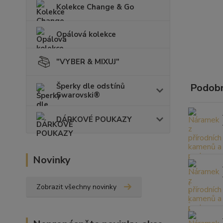
Kolekce Change & Go
Opálová kolekce
"VYBER & MIXUJ"
Šperky dle odstínů
Podobn
Swarovski®
DÁRKOVÉ POUKAZY
Novinky
Zobrazit všechny novinky