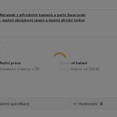
Náramek z přírodních kamenů a perly Swarovski
- matný obrázkový jaspis a matný africký tyrkys
Ruční práce
Dárkové balení
Vyrobeno s láskou v ČR
K objednávce od 350 Kč
etní specifikace
Hodnocení
0