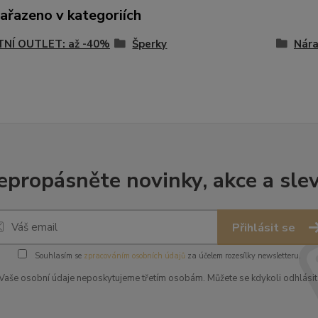
zařazeno v kategoriích
TNÍ OUTLET: až -40%
Šperky
Nár
epropásněte novinky, akce a slev
Přihlásit se
Souhlasím se
zpracováním osobních údajů
za účelem rozesílky newsletteru.
Vaše osobní údaje neposkytujeme třetím osobám. Můžete se kdykoli odhlásit