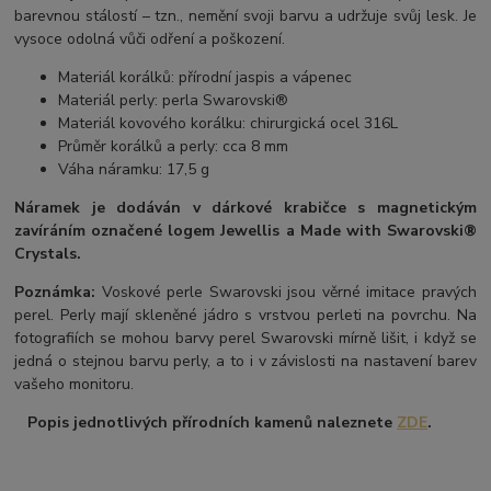
barevnou stálostí – tzn., nemění svoji barvu a udržuje svůj lesk. Je
vysoce odolná vůči odření a poškození.
Materiál korálků: přírodní jaspis a vápenec
Materiál perly: perla Swarovski®
Materiál kovového korálku: chirurgická ocel 316L
Průměr korálků a perly: cca 8 mm
Váha náramku: 17,5 g
Náramek je dodáván v dárkové krabičce s magnetickým
zavíráním označené logem Jewellis a Made with Swarovski®
Crystals.
Poznámka:
Voskové perle Swarovski jsou věrné imitace pravých
perel.
Perly mají skleněné jádro s vrstvou perleti na povrchu.
Na
fotografiích se mohou barvy perel Swarovski mírně lišit, i když se
jedná o stejnou barvu perly, a to i v závislosti na nastavení barev
vašeho monitoru.
Popis jednotlivých přírodních kamenů naleznete
ZDE
.