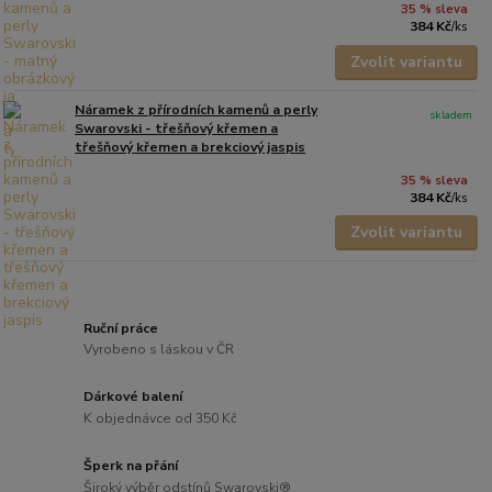
35 % sleva
384 Kč
/
ks
Zvolit variantu
Náramek z přírodních kamenů a perly
skladem
Swarovski - třešňový křemen a
třešňový křemen a brekciový jaspis
35 % sleva
384 Kč
/
ks
Zvolit variantu
Ruční práce
Vyrobeno s láskou v ČR
Dárkové balení
K objednávce od 350 Kč
Šperk na přání
Široký výběr odstínů Swarovski®