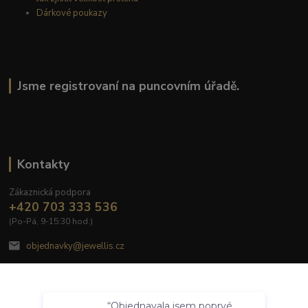
Dárkové poukazy
Jsme registrovaní na puncovním úřadě.
Kontakty
Zákaznická podpora
+420 703 333 536
(Po-Pá, 9-15:30 hod.)
objednavky@jewellis.cz
Souhlasím
“Objednavala jsem poprvé,
Nastavení