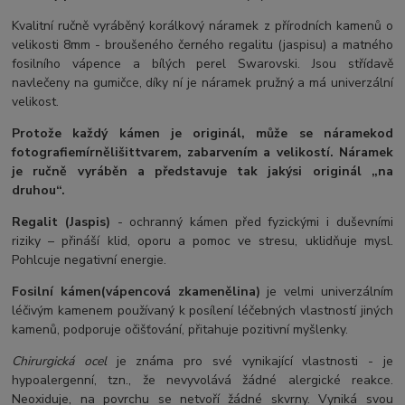
Kvalitní ručně vyráběný korálkový náramek z přírodních kamenů o
velikosti 8mm - broušeného černého regalitu (jaspisu) a matného
fosilního vápence a bílých perel Swarovski. Jsou střídavě
navlečeny na gumičce, díky ní je náramek pružný a má univerzální
velikost.
Protože každý kámen je originál, může se náramek
od
fotografie
mírně
lišit
tvarem, zabarvením a velikostí
. Náramek
je ručně vyráběn a představuje tak jakýsi originál „na
druhou“.
Regalit (Jaspis)
- ochranný kámen před fyzickými i duševními
riziky – přináší klid, oporu a pomoc ve stresu, uklidňuje mysl.
Pohlcuje negativní energie.
Fosilní kámen
(vápencová zkamenělina)
je velmi univerzálním
léčivým kamenem používaný k posílení léčebných vlastností jiných
kamenů, podporuje očišťování, přitahuje pozitivní myšlenky.
Chirurgická ocel
je známa pro své vynikající vlastnosti - je
hypoalergenní, tzn., že nevyvolává žádné alergické reakce.
Neoxiduje, na povrchu se netvoří žádné skvrny. Vyniká svou