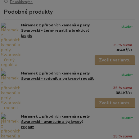
Do oblíbených
Podobné produkty
Náramek z přírodních kamenů a perly
skladem
Swarovski - černý regalit a brekciový
jaspis
35 % sleva
384 Kč
/
ks
Zvolit variantu
Náramek z přírodních kamenů a perly
skladem
Swarovski - rodonit a tyrkysový regalit
35 % sleva
384 Kč
/
ks
Zvolit variantu
Náramek z přírodních kamenů a perly
skladem
Swarovski - avanturín a tyrkysový
regalit
35 % sleva