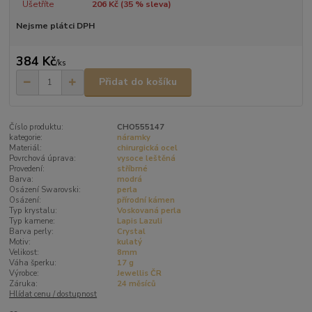
Ušetříte
206 Kč (
35
% sleva)
Nejsme plátci DPH
384 Kč
/
ks
Přidat do košíku
Číslo produktu:
CHO555147
kategorie:
náramky
Materiál:
chirurgická ocel
Povrchová úprava:
vysoce leštěná
Provedení:
stříbrné
Barva:
modrá
Osázení Swarovski:
perla
Osázení:
přírodní kámen
Typ krystalu:
Voskovaná perla
Typ kamene:
Lapis Lazuli
Barva perly:
Crystal
Motiv:
kulatý
Velikost:
8mm
Váha šperku:
17 g
Výrobce:
Jewellis ČR
Záruka:
24 měsíců
Hlídat cenu / dostupnost