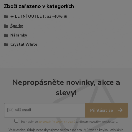
Zboží zařazeno v kategoriích
☀️ LETNÍ OUTLET: až -40% ☀️
Šperky
Náramky
Crystal White
Nepropásněte novinky, akce a
slevy!
Přihlásit se
Souhlasím se
zpracováním osobních údajů
za účelem rozesílky newsletteru.
Vaše osobní údaje neposkytujeme třetím osobám. Můžete se kdykoli odhlásit.