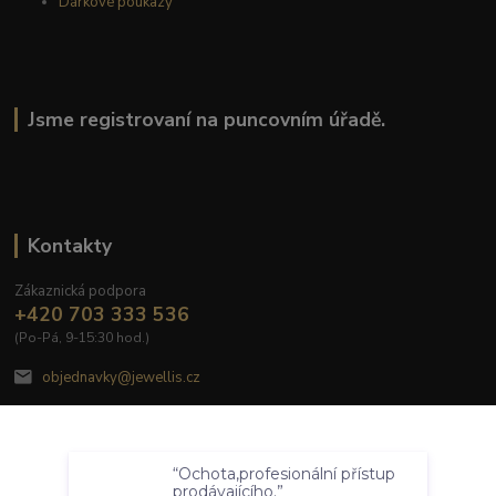
Dárkové poukazy
Jsme registrovaní na puncovním úřadě.
Kontakty
Zákaznická podpora
+420 703 333 536
(Po-Pá, 9-15:30 hod.)
objednavky@jewellis.cz
Souhlasím
“Ochota,profesionální přístup
Nastavení
prodávajícího.”