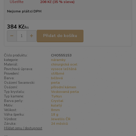
Ušetříte
206 Kč (
35
% sleva)
Nejsme plátci DPH
384 Kč
/
ks
Přidat do košíku
Číslo produktu:
CHO555153
kategorie:
náramky
Materiál:
chirurgická ocel
Povrchová úprava:
vysoce leštěná
Provedení:
stříbrné
Barva:
béžová
Osázení Swarovski:
perla
Osázení:
přírodní kámen
Typ krystalu:
Voskovaná perla
Typ kamene:
Tyrkys
Barva perly:
Crystal
Motiv:
kulatý
Velikost:
8mm
Váha šperku:
18 g
Výrobce:
Jewellis ČR
Záruka:
24 měsíců
Hlídat cenu / dostupnost