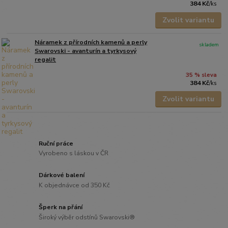
384 Kč
/
ks
Zvolit variantu
Náramek z přírodních kamenů a perly
skladem
Swarovski - avanturín a tyrkysový
regalit
35 % sleva
384 Kč
/
ks
Zvolit variantu
Ruční práce
Vyrobeno s láskou v ČR
Dárkové balení
K objednávce od 350 Kč
Šperk na přání
Široký výběr odstínů Swarovski®