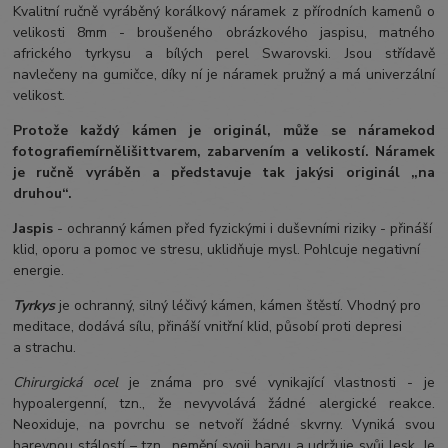
Kvalitní ručně vyráběný korálkový náramek z přírodních kamenů o
velikosti 8mm - broušeného obrázkového jaspisu, matného
afrického tyrkysu a bílých perel Swarovski. Jsou střídavě
navlečeny na gumičce, díky ní je náramek pružný a má univerzální
velikost.
Protože každý kámen je originál, může se náramek
od
fotografie
mírně
lišit
tvarem, zabarvením a velikostí
. Náramek
je ručně vyráběn a představuje tak jakýsi originál „na
druhou“.
Jaspis
- ochranný kámen před fyzickými i duševními riziky - přináší
klid, oporu a pomoc ve stresu, uklidňuje mysl. Pohlcuje negativní
energie.
Tyrkys
je ochranný, silný léčivý kámen, kámen štěstí. Vhodný pro
meditace, dodává sílu, přináší vnitřní klid, působí proti depresi
a strachu.
Chirurgická ocel
je známa pro své vynikající vlastnosti - je
hypoalergenní, tzn., že nevyvolává žádné alergické reakce.
Neoxiduje, na povrchu se netvoří žádné skvrny. Vyniká svou
barevnou stálostí – tzn., nemění svoji barvu a udržuje svůj lesk. Je