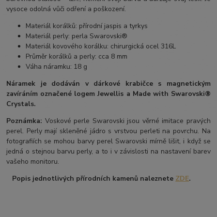
vysoce odolná vůči odření a poškození.
Materiál korálků: přírodní jaspis a tyrkys
Materiál perly: perla Swarovski®
Materiál kovového korálku: chirurgická ocel 316L
Průměr korálků a perly: cca 8 mm
Váha náramku: 18 g
Náramek je dodáván v dárkové krabičce s magnetickým
zavíráním označené logem Jewellis a Made with Swarovski®
Crystals.
Poznámka:
Voskové perle Swarovski jsou věrné imitace pravých
perel.
Perly mají skleněné jádro s vrstvou perleti na povrchu.
Na
fotografiích se mohou barvy perel Swarovski mírně lišit, i když se
jedná o stejnou barvu perly, a to i v závislosti na nastavení barev
vašeho monitoru.
Popis jednotlivých přírodních kamenů naleznete
ZDE
.