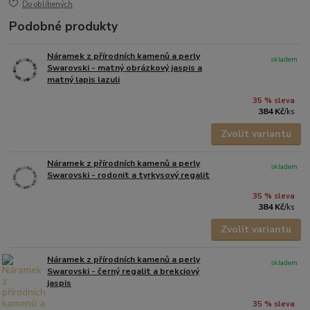
Do oblíbených
Podobné produkty
Náramek z přírodních kamenů a perly
skladem
Swarovski - matný obrázkový jaspis a
matný lapis lazuli
35 % sleva
384 Kč
/
ks
Zvolit variantu
Náramek z přírodních kamenů a perly
skladem
Swarovski - rodonit a tyrkysový regalit
35 % sleva
384 Kč
/
ks
Zvolit variantu
Náramek z přírodních kamenů a perly
skladem
Swarovski - černý regalit a brekciový
jaspis
35 % sleva