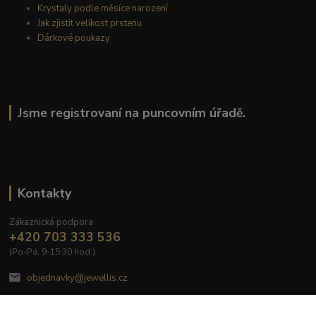
Krystaly podle měsíce narození
Jak zjistit velikost prstenu
Dárkové poukazy
Jsme registrovaní na puncovním úřadě.
Kontakty
Zákaznická podpora
+420 703 333 536
(Po-Pá, 9-15:30 hod.)
objednavky@jewellis.cz