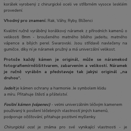
korálek vyrobený z chirurgické oceli ve stříbrném vysoce lesklém
provedení.
Vhodný pro znamení:
Rak, Váhy, Ryby, Blíženci
Kvalitní ručně vyráběný korálkový náramek z přírodních kamenů o
velikosti 8mm - broušeného matného bílého jadeitu, matného
vápence a bílých perel Swarovski. Jsou střídavě navlečeny na
gumičce, díky ní je náramek pružný a má univerzální velikost.
Protože každý kámen je originál, může se náramek
od
fotografie
mírně
lišit
tvarem, zabarvením a velikostí
. Náramek
je ručně vyráběn a představuje tak jakýsi originál „na
druhou“.
Jadeit
je kámen ochrany a harmonie. Je symbolem klidu
a míru. Přitahuje štěstí a přátelství.
Fosilní kámen (vápenec)
- velmi univerzálním léčivým kamenem
používaný k posílení léčebných vlastností jiných kamenů,
podporuje očišťování, přitahuje pozitivní myšlenky.
Chirurgická ocel
je známa pro své vynikající vlastnosti - je