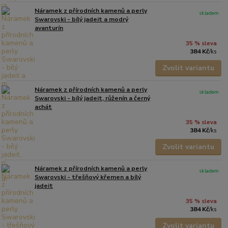
Náramek z přírodních kamenů a perly
skladem
Swarovski - bílý jadeit a modrý
avanturín
35 % sleva
384 Kč
/
ks
Zvolit variantu
Náramek z přírodních kamenů a perly
skladem
Swarovski - bílý jadeit, růženín a černý
achát
35 % sleva
384 Kč
/
ks
Zvolit variantu
Náramek z přírodních kamenů a perly
skladem
Swarovski - třešňový křemen a bílý
jadeit
35 % sleva
384 Kč
/
ks
Zvolit variantu