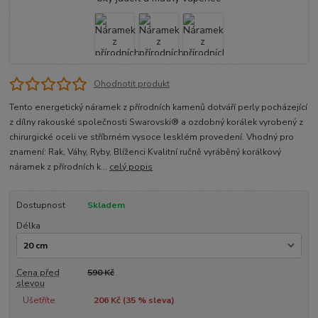
Ohodnotit produkt
Tento energetický náramek z přírodních kamenů dotváří perly pocházející
z dílny rakouské společnosti Swarovski® a ozdobný korálek vyrobený z
chirurgické oceli ve stříbrném vysoce lesklém provedení. Vhodný pro
znamení: Rak, Váhy, Ryby, Blíženci Kvalitní ručně vyráběný korálkový
náramek z přírodních k...
celý popis
Dostupnost
Skladem
Délka
Cena před
590 Kč
slevou
Ušetříte
206 Kč (
35
% sleva)