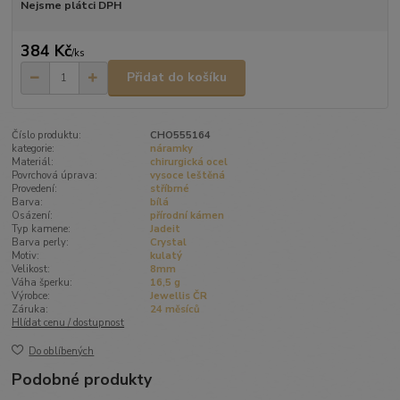
Nejsme plátci DPH
384 Kč
/
ks
Přidat do košíku
Číslo produktu:
CHO555164
kategorie:
náramky
Materiál:
chirurgická ocel
Povrchová úprava:
vysoce leštěná
Provedení:
stříbrné
Barva:
bílá
Osázení:
přírodní kámen
Typ kamene:
Jadeit
Barva perly:
Crystal
Motiv:
kulatý
Velikost:
8mm
Váha šperku:
16,5 g
Výrobce:
Jewellis ČR
Záruka:
24 měsíců
Hlídat cenu / dostupnost
Do oblíbených
Podobné produkty