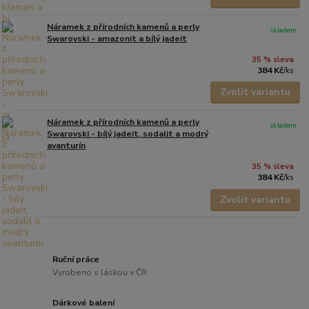
Náramek z přírodních kamenů a perly
skladem
Swarovski - amazonit a bílý jadeit
35 % sleva
384 Kč
/
ks
Zvolit variantu
Náramek z přírodních kamenů a perly
skladem
Swarovski - bílý jadeit, sodalit a modrý
avanturín
35 % sleva
384 Kč
/
ks
Zvolit variantu
Ruční práce
Vyrobeno s láskou v ČR
Dárkové balení