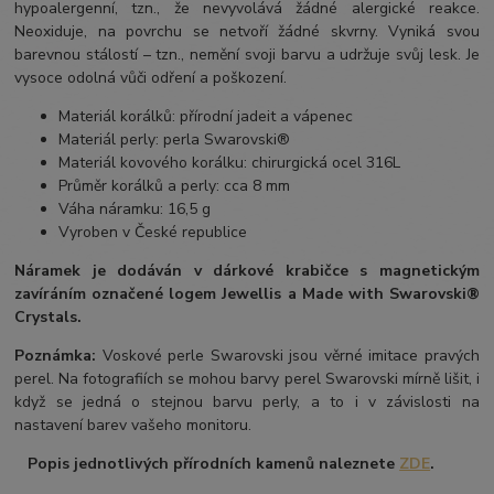
hypoalergenní, tzn., že nevyvolává žádné alergické reakce.
Neoxiduje, na povrchu se netvoří žádné skvrny. Vyniká svou
barevnou stálostí – tzn., nemění svoji barvu a udržuje svůj lesk. Je
vysoce odolná vůči odření a poškození.
Materiál korálků: přírodní jadeit a vápenec
Materiál perly: perla Swarovski®
Materiál kovového korálku: chirurgická ocel 316L
Průměr korálků a perly: cca 8 mm
Váha náramku: 16,5 g
Vyroben v České republice
Náramek je dodáván v dárkové krabičce s magnetickým
zavíráním označené logem Jewellis a Made with Swarovski®
Crystals.
Poznámka:
Voskové perle Swarovski jsou věrné imitace pravých
perel. Na fotografiích se mohou barvy perel Swarovski mírně lišit, i
když se jedná o stejnou barvu perly, a to i v závislosti na
nastavení barev vašeho monitoru.
Popis jednotlivých přírodních kamenů naleznete
ZDE
.