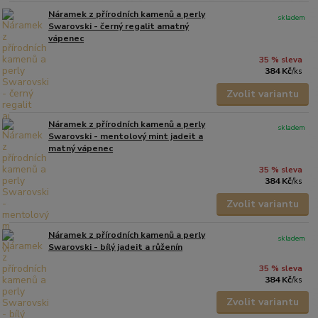
Náramek z přírodních kamenů a perly
skladem
Swarovski - černý regalit amatný
vápenec
35 % sleva
384 Kč
/
ks
Zvolit variantu
Náramek z přírodních kamenů a perly
skladem
Swarovski - mentolový mint jadeit a
matný vápenec
35 % sleva
384 Kč
/
ks
Zvolit variantu
Náramek z přírodních kamenů a perly
skladem
Swarovski - bílý jadeit a růženín
35 % sleva
384 Kč
/
ks
Zvolit variantu