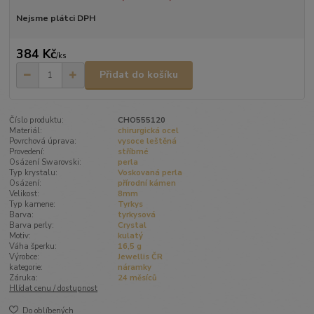
Nejsme plátci DPH
384 Kč
/
ks
Přidat do košíku
Číslo produktu:
CHO555120
Materiál:
chirurgická ocel
Povrchová úprava:
vysoce leštěná
Provedení:
stříbrné
Osázení Swarovski:
perla
Typ krystalu:
Voskovaná perla
Osázení:
přírodní kámen
Velikost:
8mm
Typ kamene:
Tyrkys
Barva:
tyrkysová
Barva perly:
Crystal
Motiv:
kulatý
Váha šperku:
16,5 g
Výrobce:
Jewellis ČR
kategorie:
náramky
Záruka:
24 měsíců
Hlídat cenu / dostupnost
Do oblíbených