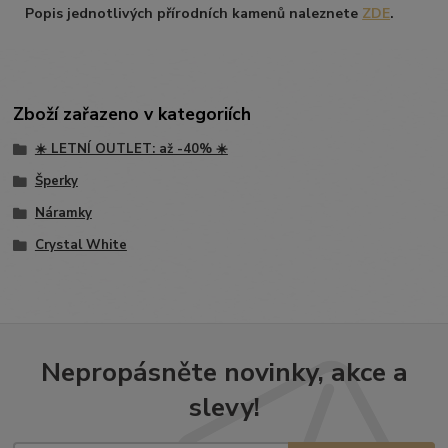
Popis jednotlivých přírodních kamenů naleznete
ZDE
.
Zboží zařazeno v kategoriích
☀️ LETNÍ OUTLET: až -40% ☀️
Šperky
Náramky
Crystal White
Nepropásněte novinky, akce a
slevy!