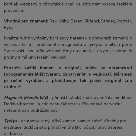
korálek vyrobený z chirurgické oceli ve stříbrném vysoce lesklém
provedení.
Vhodný pro znamení:
Rak, Váhy, Beran, Blíženci, Střelec, Vodnář,
Ryby
Kvalitní ručně vyráběný korálkový náramek z přírodních kamenů o
velikosti 8mm - broušeného magnezitu a tyrkysu a bílých perel
Swarovski. Jsou střídavě navlečeny na gumičce, díky ní je náramek
pružný a má univerzální velikost.
Protože každý kámen je originál, může se náramek
od
fotografie
mírně
lišit
tvarem, zabarvením a velikostí
. Náramek
je ručně vyráběn a představuje tak jakýsi originál „na
druhou“.
Magnezit (Howlit bílý)
- přináší hluboký klid k uvolnění a meditaci.
Dodává harmonii a odolnost vůči stresu. Překonává nervozitu,
netoleranci a podrážděnost.
Tyrkys
- ochranný, silný léčivý kámen, kámen štěstí. Vhodný pro
meditace, dodává sílu, přináší vnitřní klid, působí proti depresi
a strachu.