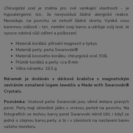
Chirurgická ocel
je známa pro své vynikající vlastnosti - je
hypoalergenní, tzn., že nevyvolává žádné alergické reakce.
Neoxiduje, na povrchu se netvoří žádné skvrny. Vyniká svou
barevnou stálostí – tzn., nemění svoji barvu a udržuje svůj lesk. Je
vysoce odolná vůči odření a poškození.
Materiál korálků: přírodní magnezit a tyrkys
Materiál perly: perla Swarovski®
Materiál kovového korálku: chirurgická ocel 316L
Průměr korálků a perly: cca 8 mm
Váha náramku: 16,5 g
Náramek je dodáván v dárkové krabičce s magnetickým
zavíráním označené logem Jewellis a Made with Swarovski®
Crystals.
Poznámka:
Voskové perle Swarovski jsou věrné imitace pravých
perel.
Perly mají skleněné jádro s vrstvou perleti na povrchu.
Na
fotografiích se mohou barvy perel Swarovski mírně lišit, i když se
jedná o stejnou barvu perly, a to i v závislosti na nastavení barev
vašeho monitoru.