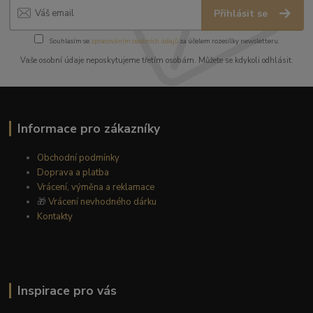
Přihlásit se
Souhlasím se
zpracováním osobních údajů
za účelem rozesílky newsletteru.
Vaše osobní údaje neposkytujeme třetím osobám. Můžete se kdykoli odhlásit.
Informace pro zákazníky
Obchodní podmínky
Doprava a platba
Vrácení, výměna a reklamace
🎁
Vrácení nevhodného dárku
Kontakty
Inspirace pro vás