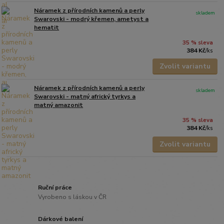
Náramek z přírodních kamenů a perly
skladem
Swarovski - modrý křemen, ametyst a
hematit
35 % sleva
384 Kč
/
ks
Zvolit variantu
Náramek z přírodních kamenů a perly
skladem
Swarovski - matný africký tyrkys a
matný amazonit
35 % sleva
384 Kč
/
ks
Zvolit variantu
Ruční práce
Vyrobeno s láskou v ČR
Dárkové balení