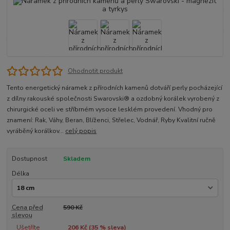
Ohodnotit produkt
Tento energetický náramek z přírodních kamenů dotváří perly pocházející
z dílny rakouské společnosti Swarovski® a ozdobný korálek vyrobený z
chirurgické oceli ve stříbrném vysoce lesklém provedení. Vhodný pro
znamení: Rak, Váhy, Beran, Blíženci, Střelec, Vodnář, Ryby Kvalitní ručně
vyráběný korálkov...
celý popis
Dostupnost
Skladem
Délka
Cena před
590 Kč
slevou
Ušetříte
206 Kč (
35
% sleva)