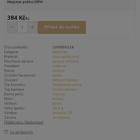
Nejsme plátci DPH
384 Kč
/
ks
Přidat do košíku
Číslo produktu:
CHO555119
kategorie:
náramky
Materiál:
chirurgická ocel
Povrchová úprava:
vysoce leštěná
Provedení:
stříbrné
Barva:
béžová
Osázení Swarovski:
perla
Osázení:
přírodní kámen
Typ krystalu:
Voskovaná perla
Typ kamene:
Fosilní kámen
Barva perly:
Crystal
Motiv:
kulatý
Velikost:
8mm
Váha šperku:
19,5 g
Výrobce:
Jewellis ČR
Záruka:
24 měsíců
Hlídat cenu / dostupnost
Do oblíbených