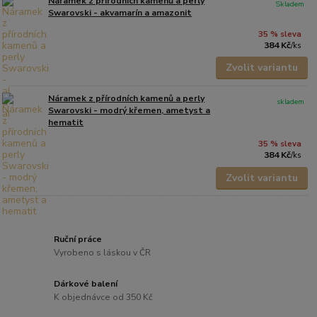
Náramek z přírodních kamenů a perly
Skladem
Swarovski - akvamarín a amazonit
35 % sleva
384 Kč
/
ks
Zvolit variantu
Náramek z přírodních kamenů a perly
skladem
Swarovski - modrý křemen, ametyst a
hematit
35 % sleva
384 Kč
/
ks
Zvolit variantu
Ruční práce
Vyrobeno s láskou v ČR
Dárkové balení
K objednávce od 350 Kč