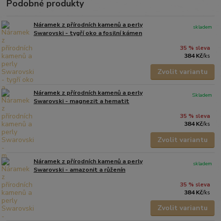
Podobné produkty
Náramek z přírodních kamenů a perly
skladem
Swarovski - tygří oko a fosilní kámen
35 % sleva
384 Kč
/
ks
Zvolit variantu
Náramek z přírodních kamenů a perly
Skladem
Swarovski - magnezit a hematit
35 % sleva
384 Kč
/
ks
Zvolit variantu
Náramek z přírodních kamenů a perly
skladem
Swarovski - amazonit a růženín
35 % sleva
384 Kč
/
ks
Zvolit variantu