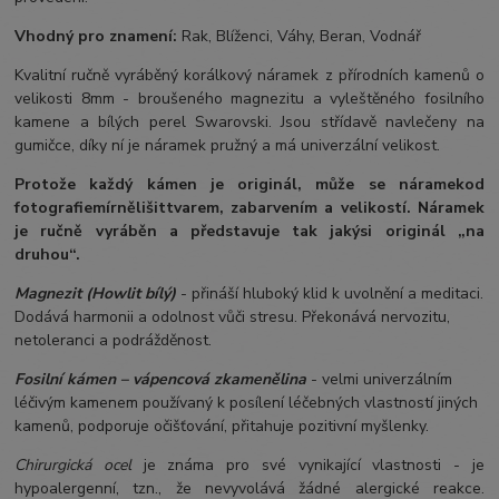
Vhodný pro znamení:
Rak, Blíženci, Váhy, Beran, Vodnář
Kvalitní ručně vyráběný korálkový náramek z přírodních kamenů o
velikosti 8mm - broušeného magnezitu a vyleštěného fosilního
kamene a bílých perel Swarovski. Jsou střídavě navlečeny na
gumičce, díky ní je náramek pružný a má univerzální velikost.
Protože každý kámen je originál, může se náramek
od
fotografie
mírně
lišit
tvarem, zabarvením a velikostí
. Náramek
je ručně vyráběn a představuje tak jakýsi originál „na
druhou“.
Magnezit (Howlit bílý)
- přináší hluboký klid k uvolnění a meditaci.
Dodává harmonii a odolnost vůči stresu. Překonává nervozitu,
netoleranci a podrážděnost.
Fosilní kámen – vápencová zkamenělina
- velmi univerzálním
léčivým kamenem používaný k posílení léčebných vlastností jiných
kamenů, podporuje očišťování, přitahuje pozitivní myšlenky.
Chirurgická ocel
je známa pro své vynikající vlastnosti - je
hypoalergenní, tzn., že nevyvolává žádné alergické reakce.