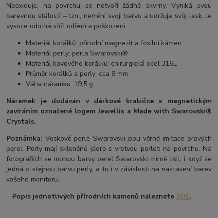
Neoxiduje, na povrchu se netvoří žádné skvrny. Vyniká svou
barevnou stálostí – tzn., nemění svoji barvu a udržuje svůj lesk. Je
vysoce odolná vůči odření a poškození.
Materiál korálků: přírodní magnezit a fosilní kámen
Materiál perly: perla Swarovski®
Materiál kovového korálku: chirurgická ocel 316L
Průměr korálků a perly: cca 8 mm
Váha náramku: 19,5 g
Náramek je dodáván v dárkové krabičce s magnetickým
zavíráním označené logem Jewellis a Made with Swarovski®
Crystals.
Poznámka:
Voskové perle Swarovski jsou věrné imitace pravých
perel.
Perly mají skleněné jádro s vrstvou perleti na povrchu.
Na
fotografiích se mohou barvy perel Swarovski mírně lišit, i když se
jedná o stejnou barvu perly, a to i v závislosti na nastavení barev
vašeho monitoru.
Popis jednotlivých přírodních kamenů naleznete
ZDE
.