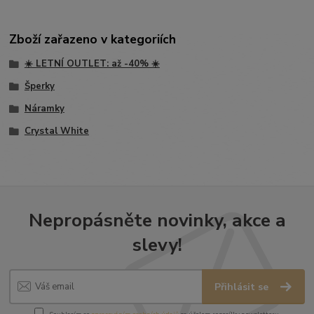
Zboží zařazeno v kategoriích
☀️ LETNÍ OUTLET: až -40% ☀️
Šperky
Náramky
Crystal White
Nepropásněte novinky, akce a
slevy!
Přihlásit se