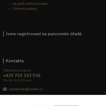
Jak zjistit velikost prstenu
Dárkové poukazy
Jsme registrovaní na puncovním úřadě.
Kontakty
Zákaznická podpora
+420 703 333 536
(Po-Pá, 9-15:30 hod.)
objednavky@jewellis.cz