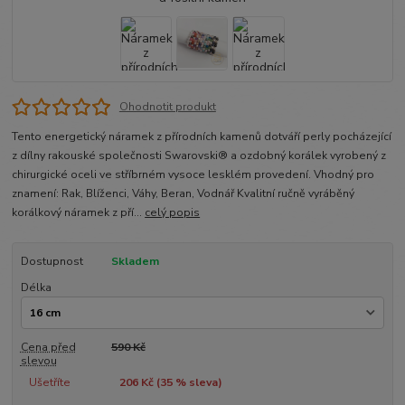
Ohodnotit produkt
Tento energetický náramek z přírodních kamenů dotváří perly pocházející
z dílny rakouské společnosti Swarovski® a ozdobný korálek vyrobený z
chirurgické oceli ve stříbrném vysoce lesklém provedení. Vhodný pro
znamení: Rak, Blíženci, Váhy, Beran, Vodnář Kvalitní ručně vyráběný
korálkový náramek z pří...
celý popis
Dostupnost
Skladem
Délka
Cena před
590 Kč
slevou
Ušetříte
206 Kč (
35
% sleva)