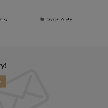
amky
Crystal White
y!
.