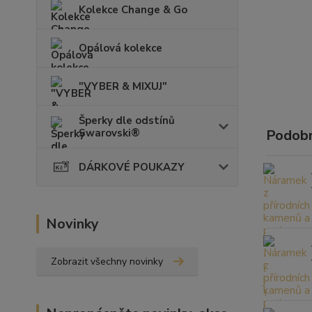
Kolekce Change & Go
Opálová kolekce
"VYBER & MIXUJ"
Šperky dle odstínů
Swarovski®
Podobn
DÁRKOVÉ POUKAZY
Novinky
Zobrazit všechny novinky