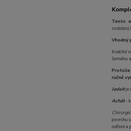
Komple
Tento e
ozdobný k
Vhodný 
Kvalitní
černého a
Protože
ručně vy
Jadeit
je 
Achát
- 
Chirurgic
povrchu s
odření a 