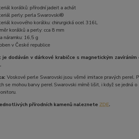
eriál korálků: přírodní jadeit a achát
eriál perly: perla Swarovski®
eriál kovového korálku: chirurgická ocel 316L
měr korálků a perly: cca 8 mm
a náramku: 16,5 g
oben v České republice
 je dodáván v dárkové krabičce s magnetickým zavíráním
.
a:
Voskové perle Swarovski jsou věrné imitace pravých perel.
P
ích se mohou barvy perel Swarovski mírně lišit, i když se jedná o 
onitoru.
ednotlivých přírodních kamenů naleznete
ZDE
.