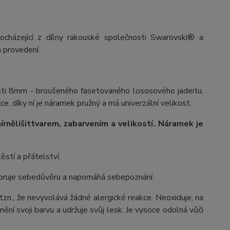
ocházející z dílny rakouské společnosti Swarovski® a
 provedení.
osti 8mm - broušeného fasetovaného lososového jadeitu,
e, díky ní je náramek pružný a má univerzální velikost.
írně
lišit
tvarem, zabarvením a velikostí
. Náramek je
ěstí a přátelství.
poruje sebedůvěru a napomáhá sebepoznání.
 tzn., že nevyvolává žádné alergické reakce. Neoxiduje, na
ění svoji barvu a udržuje svůj lesk. Je vysoce odolná vůči