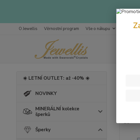
Z
O Jewellis
Věrnostní program
Vše o nákupu
Kontakty
Úvod
Š
☀️ LETNÍ OUTLET: až -40% ☀️
Nára
NOVINKY
jade
MINERÁLNÍ kolekce
šperků
Šperky