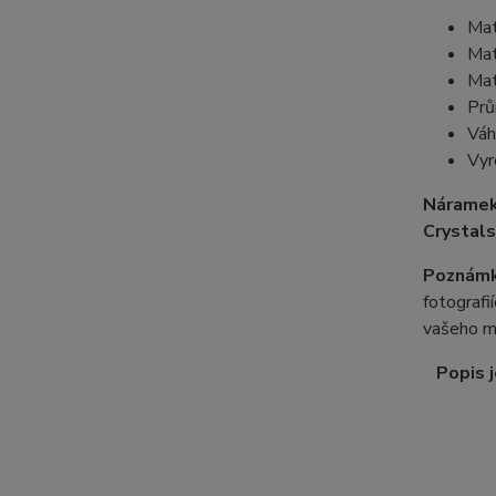
Mat
Mat
Mat
Prů
Váh
Vyr
Náramek
Crystals
Poznámk
fotografi
vašeho m
Popis j