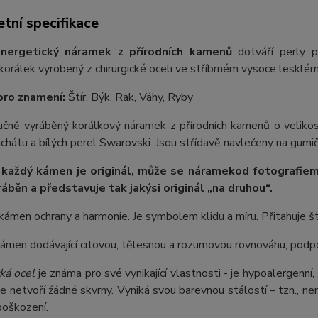
tní specifikace
nergetický náramek z přírodních kamenů
dotváří perly p
orálek vyrobený z chirurgické oceli ve stříbrném vysoce lesklém
pro znamení:
Štír, Býk, Rak, Váhy, Ryby
 ručně vyráběný korálkový náramek z přírodních kamenů o velik
chátu a bílých perel Swarovski. Jsou střídavě navlečeny na gumičc
 každý kámen je originál, může se náramek
od fotografie
m
ráběn a představuje tak jakýsi originál „na druhou“.
kámen ochrany a harmonie. Je symbolem klidu a míru. Přitahuje št
kámen dodávající citovou, tělesnou a rozumovou rovnováhu, pod
ká ocel
je známa pro své vynikající vlastnosti - je hypoalergenní,
e netvoří žádné skvrny. Vyniká svou barevnou stálostí – tzn., nem
poškození.