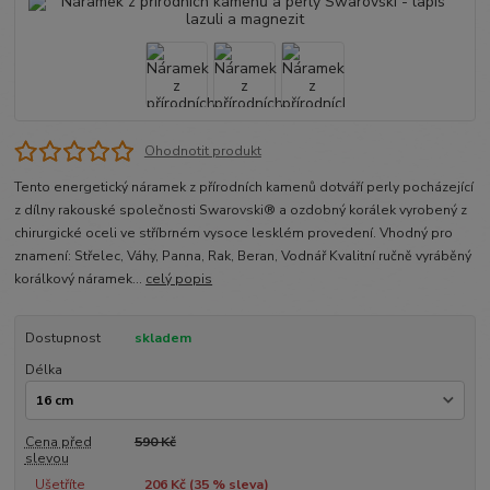
Ohodnotit produkt
Tento energetický náramek z přírodních kamenů dotváří perly pocházející
z dílny rakouské společnosti Swarovski® a ozdobný korálek vyrobený z
chirurgické oceli ve stříbrném vysoce lesklém provedení. Vhodný pro
znamení: Střelec, Váhy, Panna, Rak, Beran, Vodnář Kvalitní ručně vyráběný
korálkový náramek...
celý popis
Dostupnost
skladem
Délka
Cena před
590 Kč
slevou
Ušetříte
206 Kč (
35
% sleva)