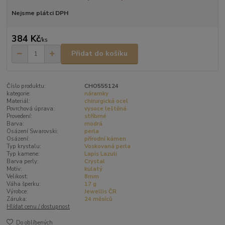
Nejsme plátci DPH
384 Kč
/
ks
Přidat do košíku
Číslo produktu:
CHO555124
kategorie:
náramky
Materiál:
chirurgická ocel
Povrchová úprava:
vysoce leštěná
Provedení:
stříbrné
Barva:
modrá
Osázení Swarovski:
perla
Osázení:
přírodní kámen
Typ krystalu:
Voskovaná perla
Typ kamene:
Lapis Lazuli
Barva perly:
Crystal
Motiv:
kulatý
Velikost:
8mm
Váha šperku:
17 g
Výrobce:
Jewellis ČR
Záruka:
24 měsíců
Hlídat cenu / dostupnost
Do oblíbených