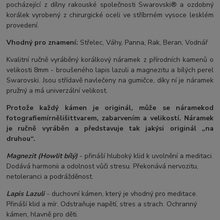
pocházející z dílny rakouské společnosti Swarovski® a ozdobný
korálek vyrobený z chirurgické oceli ve stříbrném vysoce lesklém
provedení.
Vhodný pro znamení:
Střelec, Váhy, Panna, Rak, Beran, Vodnář
Kvalitní ručně vyráběný korálkový náramek z přírodních kamenů o
velikosti 8mm - broušeného lapis lazuli a magnezitu a bílých perel
Swarovski. Jsou střídavě navlečeny na gumičce, díky ní je náramek
pružný a má univerzální velikost.
Protože každý kámen je originál, může se náramek
od
fotografie
mírně
lišit
tvarem, zabarvením a velikostí
. Náramek
je ručně vyráběn a představuje tak jakýsi originál „na
druhou“.
Magnezit (Howlit bílý)
- přináší hluboký klid k uvolnění a meditaci.
Dodává harmonii a odolnost vůči stresu. Překonává nervozitu,
netoleranci a podrážděnost.
Lapis Lazuli
- duchovní kámen, který je vhodný pro meditace.
Přináší klid a mír. Odstraňuje napětí, stres a strach. Ochranný
kámen, hlavně pro děti.