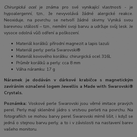
Chirurgická ocel
je známa pro své vynikající vlastnosti - je
hypoalergenní, tzn., že nevyvolává žádné alergické reakce.
Neoxiduje, na povrchu se netvoří žádné skvrny. Vyniká svou
barevnou stálostí – tzn., nemění svoji barvu a udržuje svůj lesk. Je
vysoce odolná vůči odření a poškození.
Materiál korálků: přírodní magnezit a lapis lazuli
Materiál perly: perla Swarovski®
Materiál kovového korálku: chirurgická ocel 316L
Průměr korálků a perly: cca 8 mm
Váha náramku: 17 g
Náramek je dodáván v dárkové krabičce s magnetickým
zavíráním označené logem Jewellis a Made with Swarovski®
Crystals.
Poznámka:
Voskové perle Swarovski jsou věrné imitace pravých
perel.
Perly mají skleněné jádro s vrstvou perleti na povrchu.
Na
fotografiích se mohou barvy perel Swarovski mírně lišit, i když se
jedná o stejnou barvu perly, a to i v závislosti na nastavení barev
vašeho monitoru.