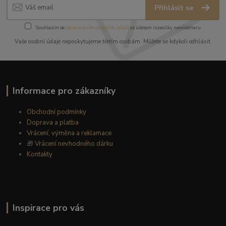
Přihlásit se
Souhlasím se
zpracováním osobních údajů
za účelem rozesílky newsletteru.
Vaše osobní údaje neposkytujeme třetím osobám. Můžete se kdykoli odhlásit.
Informace pro zákazníky
Obchodní podmínky
Doprava a platba
Vrácení, výměna a reklamace
🎁
Vrácení nevhodného dárku
Kontakty
Inspirace pro vás