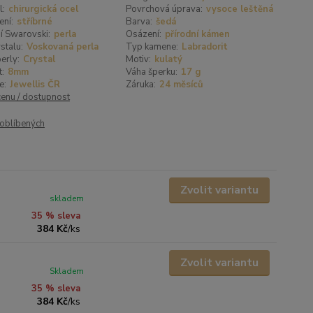
l:
chirurgická ocel
Povrchová úprava:
vysoce leštěná
ení:
stříbrné
Barva:
šedá
í Swarovski:
perla
Osázení:
přírodní kámen
stalu:
Voskovaná perla
Typ kamene:
Labradorit
erly:
Crystal
Motiv:
kulatý
t:
8mm
Váha šperku:
17 g
e:
Jewellis ČR
Záruka:
24 měsíců
cenu / dostupnost
oblíbených
Zvolit variantu
skladem
35 % sleva
384 Kč
/
ks
Zvolit variantu
Skladem
35 % sleva
384 Kč
/
ks