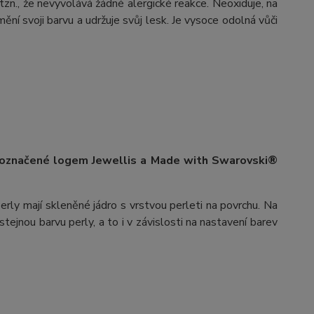
 tzn., že nevyvolává žádné alergické reakce. Neoxiduje, na
ění svoji barvu a udržuje svůj lesk. Je vysoce odolná vůči
 označené logem Jewellis a Made with Swarovski®
erly mají skleněné jádro s vrstvou perleti na povrchu.
Na
stejnou barvu perly, a to i v závislosti na nastavení barev