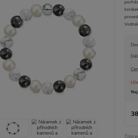
pocház
korále
proved
Vodnář
Dos
Dél
Cen
Uše
Nej
38
Číslo p