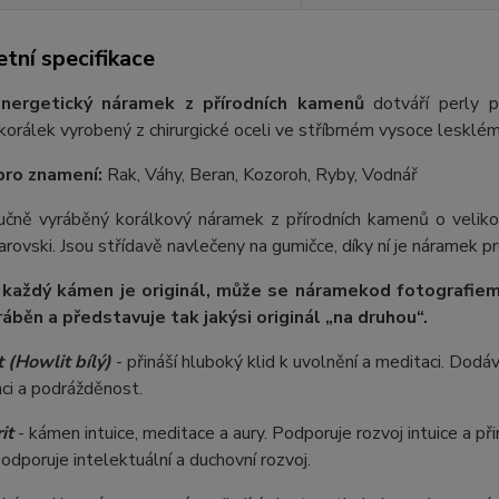
tní specifikace
nergetický náramek z přírodních kamenů
dotváří perly p
orálek vyrobený z chirurgické oceli ve stříbrném vysoce lesklém
pro znamení:
Rak, Váhy, Beran, Kozoroh, Ryby, Vodnář
 ručně vyráběný korálkový náramek z přírodních kamenů o velik
rovski. Jsou střídavě navlečeny na gumičce, díky ní je náramek pr
 každý kámen je originál, může se náramek
od fotografie
m
ráběn a představuje tak jakýsi originál „na druhou“.
 (Howlit bílý)
- přináší hluboký klid k uvolnění a meditaci. Dodá
ci a podrážděnost.
it
- kámen intuice, meditace a aury. Podporuje rozvoj intuice a př
Podporuje intelektuální a duchovní rozvoj.