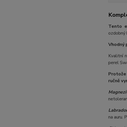
Komple
Tento e
ozdobný k
Vhodný 
Kvalitní
perel Swa
Protože
ručně vy
Magnezit
netoleran
Labrador
na auru. 