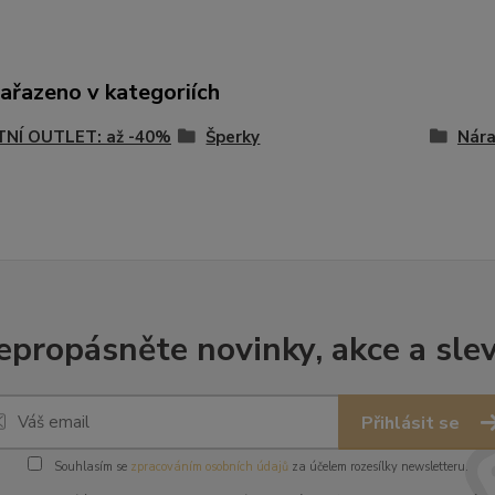
zařazeno v kategoriích
TNÍ OUTLET: až -40%
Šperky
Nár
epropásněte novinky, akce a slev
Přihlásit se
Souhlasím se
zpracováním osobních údajů
za účelem rozesílky newsletteru.