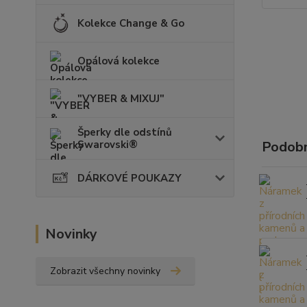
Kolekce Change & Go
Opálová kolekce
"VYBER & MIXUJ"
Šperky dle odstínů
Swarovski®
Podobn
DÁRKOVÉ POUKAZY
Novinky
Zobrazit všechny novinky