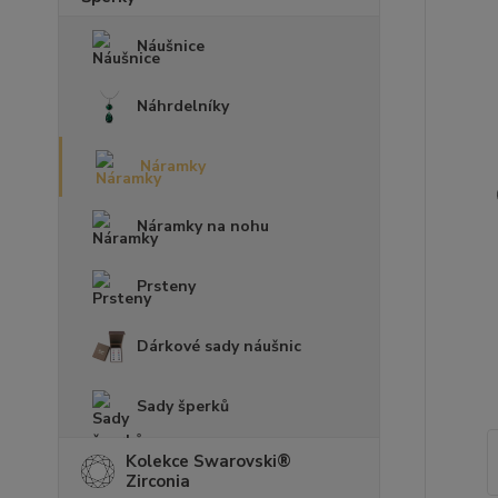
Náušnice
Náhrdelníky
Náramky
Náramky na nohu
Prsteny
Dárkové sady náušnic
Sady šperků
Kolekce Swarovski®
Zirconia