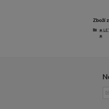
Zboží 
☀️ LE
☀️
N