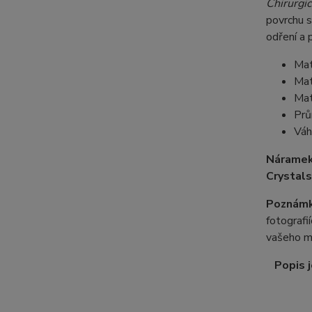
Chirurgic
povrchu s
odření a 
Mat
Mat
Mat
Prů
Váh
Náramek
Crystals
Poznámk
fotografi
vašeho m
Popis j