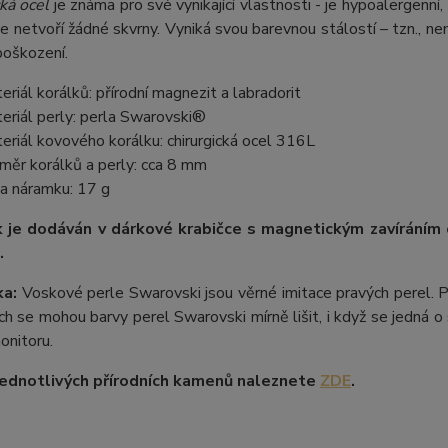
ká ocel
je známa pro své vynikající vlastnosti - je hypoalergenní,
e netvoří žádné skvrny. Vyniká svou barevnou stálostí – tzn., nem
poškození.
eriál korálků: přírodní magnezit a labradorit
eriál perly: perla Swarovski®
eriál kovového korálku: chirurgická ocel 316L
měr korálků a perly: cca 8 mm
a náramku: 17 g
 je dodáván v dárkové krabičce s magnetickým zavíráním
.
a:
Voskové perle Swarovski jsou věrné imitace pravých perel.
P
ích se mohou barvy perel Swarovski mírně lišit, i když se jedná o 
onitoru.
ednotlivých přírodních kamenů naleznete
ZDE
.