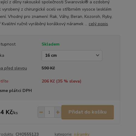
ející z dílny rakouské společnosti Swarovski® a ozdobný
k vyrobený z chirurgické oceli ve stříbrném vysoce lesklém
ení. Vhodný pro znamení: Rak, Váhy, Beran, Kozoroh, Ryby,
 Kvalitní ručně vyráběný korálkový náramek ...
celý popis
tupnost
Skladem
ka
a před slevou
590 Kč
tříte
206 Kč (
35
% sleva)
sme plátci DPH
4 Kč
Přidat do košíku
/
ks
roduktu:
CHO555123
kategorie:
náramky