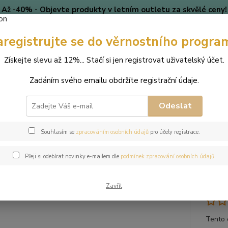
Až -40% - Objevte produkty v letním outletu za skvělé ceny!
Platí do vyprodání zásob.
Doprava od 39 Kč k nákupu nad
399 Kč
.
aregistrujte se do věrnostního progra
🎄 VÁNOCE
Blog
Získejte slevu až 12%... Stačí si jen registrovat uživatelský účet.
Zadáním svého emailu obdržíte registrační údaje.
Nevíte
Hledat
+420
(Po-Pá
Odeslat
perky
Náramky
Náramek z přírodních kamenů a perly Swarovski - la
Souhlasím se
zpracováním osobních údajů
pro účely registrace.
mek z přírodních kamenů a perly
Přeji si odebírat novinky e-mailem dle
podmínek zpracování osobních údajů
.
ezit
Zavřít
Tento 