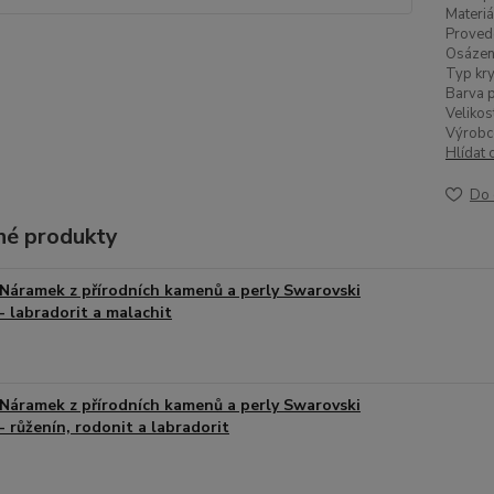
Materiá
Proved
Osázen
Typ kry
Barva p
Velikos
Výrobc
Hlídat 
Do 
é produkty
Náramek z přírodních kamenů a perly Swarovski
- labradorit a malachit
Náramek z přírodních kamenů a perly Swarovski
- růženín, rodonit a labradorit