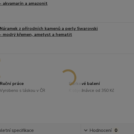
- akvamarín a amazonit
Náramek z přírodních kamenů a perly Swarovski
- modrý křemen, ametyst a hematit
Ruční práce
Dárkové balení
Vyrobeno s láskou v ČR
K objednávce od 350 Kč
etní specifikace
Hodnocení
0