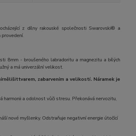
ocházející z dílny rakouské společnosti Swarovski® a
 provedení.
osti 8mm - broušeného labradoritu a magnezitu a bílých
užný a má univerzální velikost.
írně
lišit
tvarem, zabarvením a velikostí
. Náramek je
vá harmonii a odolnost vůči stresu. Překonává nervozitu,
ináší nové myšlenky. Odstraňuje negativní energie útočící