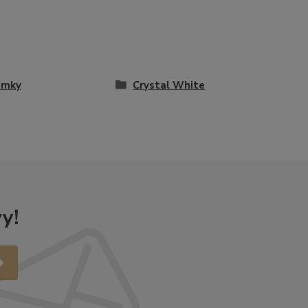
amky
Crystal White
y!