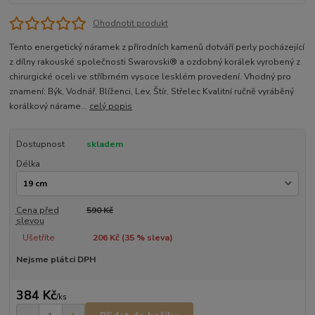
Ohodnotit produkt
Tento energetický náramek z přírodních kamenů dotváří perly pocházející
z dílny rakouské společnosti Swarovski® a ozdobný korálek vyrobený z
chirurgické oceli ve stříbrném vysoce lesklém provedení. Vhodný pro
znamení: Býk, Vodnář, Blíženci, Lev, Štír, Střelec Kvalitní ručně vyráběný
korálkový nárame...
celý popis
Dostupnost
skladem
Délka
Cena před
590 Kč
slevou
Ušetříte
206 Kč (
35
% sleva)
Nejsme plátci DPH
384 Kč
/
ks