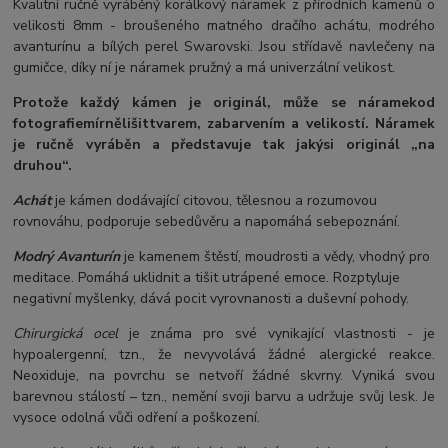
Kvalitní ručně vyráběný korálkový náramek z přírodních kamenů o
velikosti 8mm - broušeného matného dračího achátu, modrého
avanturínu a bílých perel Swarovski. Jsou střídavě navlečeny na
gumičce, díky ní je náramek pružný a má univerzální velikost.
Protože každý kámen je originál, může se náramek
od
fotografie
mírně
lišit
tvarem, zabarvením a velikostí
. Náramek
je ručně vyráběn a představuje tak jakýsi originál „na
druhou“.
Achát
je kámen dodávající citovou, tělesnou a rozumovou
rovnováhu, podporuje sebedůvěru a napomáhá sebepoznání.
Modrý Avanturín
je kamenem štěstí, moudrosti a vědy, vhodný pro
meditace. Pomáhá uklidnit a tišit utrápené emoce. Rozptyluje
negativní myšlenky, dává pocit vyrovnanosti a duševní pohody.
Chirurgická ocel
je známa pro své vynikající vlastnosti - je
hypoalergenní, tzn., že nevyvolává žádné alergické reakce.
Neoxiduje, na povrchu se netvoří žádné skvrny. Vyniká svou
barevnou stálostí – tzn., nemění svoji barvu a udržuje svůj lesk. Je
vysoce odolná vůči odření a poškození.