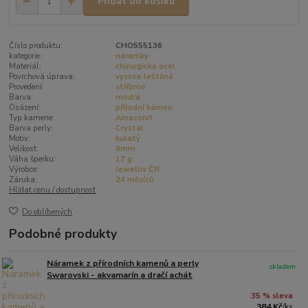
Přidat do košíku
Číslo produktu:
CHO555136
kategorie:
náramky
Materiál:
chirurgická ocel
Povrchová úprava:
vysoce leštěná
Provedení:
stříbrné
Barva:
modrá
Osázení:
přírodní kámen
Typ kamene:
Amazonit
Barva perly:
Crystal
Motiv:
kulatý
Velikost:
8mm
Váha šperku:
17 g
Výrobce:
Jewellis ČR
Záruka:
24 měsíců
Hlídat cenu / dostupnost
Do oblíbených
Podobné produkty
Náramek z přírodních kamenů a perly
skladem
Swarovski - akvamarín a dračí achát
35 % sleva
384 Kč
/
ks