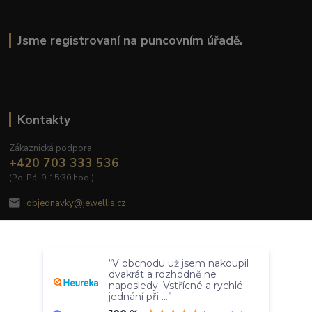
Jsme registrovaní na puncovním úřadě.
Kontakty
Zákaznická podpora
+420 703 333 536
(Po-Pá, 9-15:30 hod.)
objednavky@jewellis.cz
Souhlasím
“V obchodu už jsem nakoupil
Nastavení
dvakrát a rozhodně ne
naposledy. Vstřícné a rychlé
jednání při ...”
© 2020 Jewellis.cz
Souhlas můžete odmítnout
zde
.