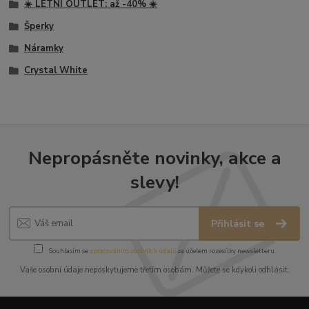
☀️ LETNÍ OUTLET: až -40% ☀️
Šperky
Náramky
Crystal White
Nepropásněte novinky, akce a
slevy!
Přihlásit se
Souhlasím se
zpracováním osobních údajů
za účelem rozesílky newsletteru.
Vaše osobní údaje neposkytujeme třetím osobám. Můžete se kdykoli odhlásit.