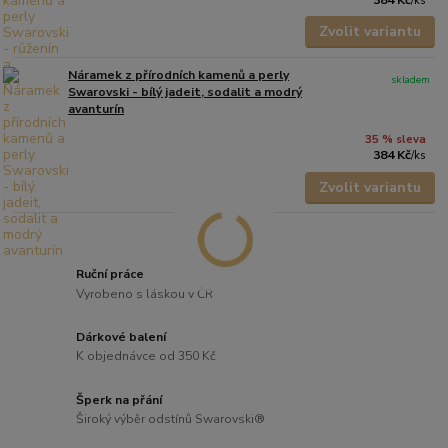
/
ks
Zvolit variantu
Náramek z přírodních kamenů a perly
skladem
Swarovski - bílý jadeit, sodalit a modrý
avanturín
35 % sleva
384 Kč
/
ks
Zvolit variantu
Ruční práce
Vyrobeno s láskou v ČR
Dárkové balení
K objednávce od 350 Kč
Šperk na přání
Široký výběr odstínů Swarovski®