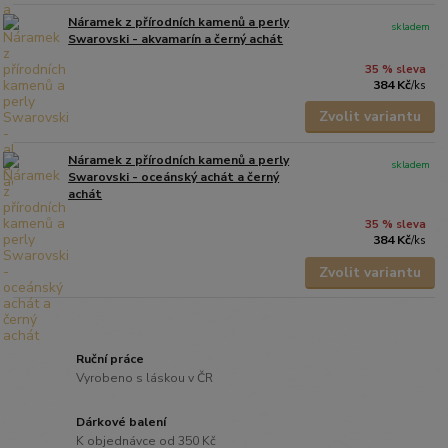
Náramek z přírodních kamenů a perly
skladem
Swarovski - akvamarín a černý achát
35 % sleva
384 Kč
/
ks
Zvolit variantu
Náramek z přírodních kamenů a perly
skladem
Swarovski - oceánský achát a černý
achát
35 % sleva
384 Kč
/
ks
Zvolit variantu
Ruční práce
Vyrobeno s láskou v ČR
Dárkové balení
K objednávce od 350 Kč