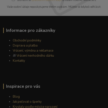
Souhlasím se
zpracováním osobních údajů
za účelem rozesílky newsletteru.
Vaše osobní údaje neposkytujeme třetím osobám. Můžete se kdykoli odhlásit.
Informace pro zákazníky
Obchodní podmínky
Doprava a platba
Vrácení, výměna a reklamace
🎁
Vrácení nevhodného dárku
Kontakty
Inspirace pro vás
Blog
Jak pečovat o šperky
Krystaly podle měsíce narození