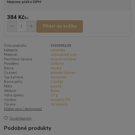
Nejsme plátci DPH
384 Kč
/
ks
Přidat do košíku
Číslo produktu:
CHO555139
kategorie:
náramky
Materiál:
chirurgická ocel
Povrchová úprava:
vysoce leštěná
Provedení:
stříbrné
Barva:
modrá
Osázení:
přírodní kámen
Typ kamene:
Amazonit
Barva perly:
Crystal
Motiv:
kulatý
Velikost:
8mm
Váha šperku:
17 g
Výrobce:
Jewellis ČR
Záruka:
24 měsíců
Hlídat cenu / dostupnost
Do oblíbených
Podobné produkty