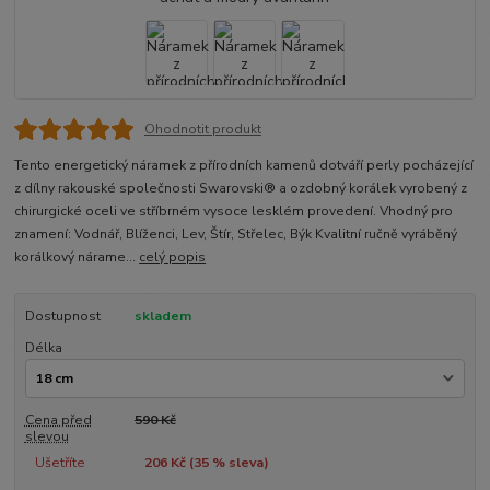
Ohodnotit produkt
Tento energetický náramek z přírodních kamenů dotváří perly pocházející
z dílny rakouské společnosti Swarovski® a ozdobný korálek vyrobený z
chirurgické oceli ve stříbrném vysoce lesklém provedení. Vhodný pro
znamení: Vodnář, Blíženci, Lev, Štír, Střelec, Býk Kvalitní ručně vyráběný
korálkový nárame...
celý popis
Dostupnost
skladem
Délka
Cena před
590 Kč
slevou
Ušetříte
206 Kč (
35
% sleva)