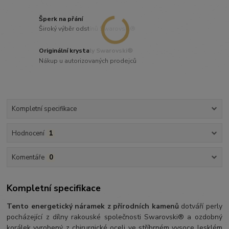
Šperk na přání
Široký výběr odstínů Swarovski®
Originální krystaly Swarovski®
Nákup u autorizovaných prodejců
Kompletní specifikace
Hodnocení
1
Komentáře
0
Kompletní specifikace
Tento energetický náramek z přírodních kamenů
dotváří perly
pocházející z dílny rakouské společnosti Swarovski® a ozdobný
korálek vyrobený z chirurgické oceli ve stříbrném vysoce lesklém