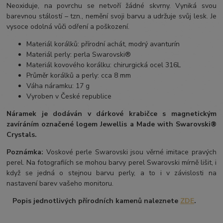
Neoxiduje, na povrchu se netvoří žádné skvrny. Vyniká svou
barevnou stálostí – tzn., nemění svoji barvu a udržuje svůj lesk. Je
vysoce odolná vůči odření a poškození.
Materiál korálků: přírodní achát, modrý avanturín
Materiál perly: perla Swarovski®
Materiál kovového korálku: chirurgická ocel 316L
Průměr korálků a perly: cca 8 mm
Váha náramku: 17 g
Vyroben v České republice
Náramek je dodáván v dárkové krabičce s magnetickým
zavíráním označené logem Jewellis a Made with Swarovski®
Crystals.
Poznámka:
Voskové perle Swarovski jsou věrné imitace pravých
perel. Na fotografiích se mohou barvy perel Swarovski mírně lišit, i
když se jedná o stejnou barvu perly, a to i v závislosti na
nastavení barev vašeho monitoru.
Popis jednotlivých přírodních kamenů naleznete
ZDE
.