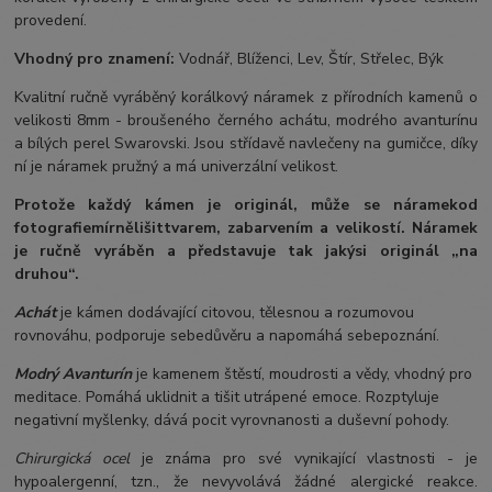
provedení.
Vhodný pro znamení:
Vodnář, Blíženci, Lev, Štír, Střelec, Býk
Kvalitní ručně vyráběný korálkový náramek z přírodních kamenů o
velikosti 8mm - broušeného černého achátu, modrého avanturínu
a bílých perel Swarovski. Jsou střídavě navlečeny na gumičce, díky
ní je náramek pružný a má univerzální velikost.
Protože každý kámen je originál, může se náramek
od
fotografie
mírně
lišit
tvarem, zabarvením a velikostí
. Náramek
je ručně vyráběn a představuje tak jakýsi originál „na
druhou“.
Achát
je kámen dodávající citovou, tělesnou a rozumovou
rovnováhu, podporuje sebedůvěru a napomáhá sebepoznání.
Modrý Avanturín
je kamenem štěstí, moudrosti a vědy, vhodný pro
meditace. Pomáhá uklidnit a tišit utrápené emoce. Rozptyluje
negativní myšlenky, dává pocit vyrovnanosti a duševní pohody.
Chirurgická ocel
je známa pro své vynikající vlastnosti - je
hypoalergenní, tzn., že nevyvolává žádné alergické reakce.