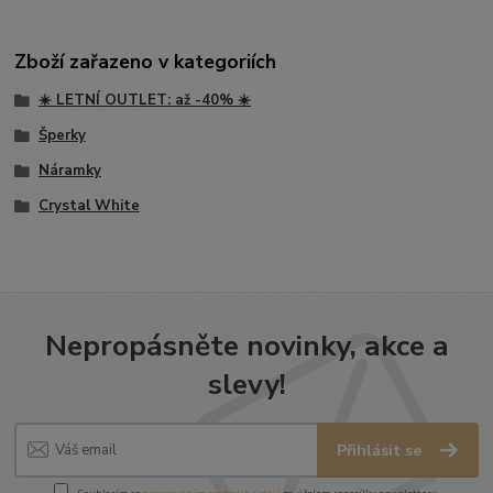
Zboží zařazeno v kategoriích
☀️ LETNÍ OUTLET: až -40% ☀️
Šperky
Náramky
Crystal White
Nepropásněte novinky, akce a
slevy!
Přihlásit se