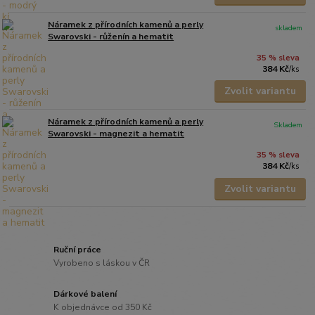
Náramek z přírodních kamenů a perly
skladem
Swarovski - růženín a hematit
35 % sleva
384 Kč
/
ks
Zvolit variantu
Náramek z přírodních kamenů a perly
Skladem
Swarovski - magnezit a hematit
35 % sleva
384 Kč
/
ks
Zvolit variantu
Ruční práce
Vyrobeno s láskou v ČR
Dárkové balení
K objednávce od 350 Kč