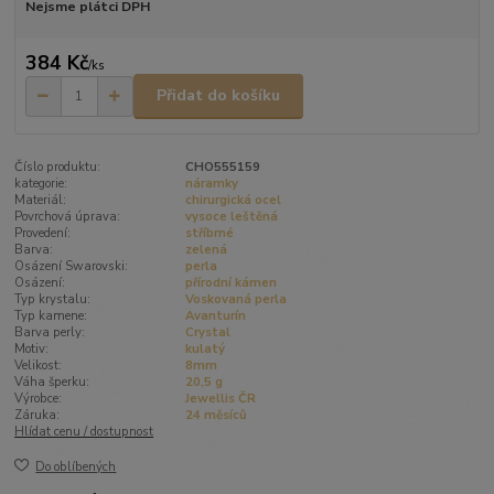
Nejsme plátci DPH
384 Kč
/
ks
Přidat do košíku
Číslo produktu:
CHO555159
kategorie:
náramky
Materiál:
chirurgická ocel
Povrchová úprava:
vysoce leštěná
Provedení:
stříbrné
Barva:
zelená
Osázení Swarovski:
perla
Osázení:
přírodní kámen
Typ krystalu:
Voskovaná perla
Typ kamene:
Avanturín
Barva perly:
Crystal
Motiv:
kulatý
Velikost:
8mm
Váha šperku:
20,5 g
Výrobce:
Jewellis ČR
Záruka:
24 měsíců
Hlídat cenu / dostupnost
Do oblíbených