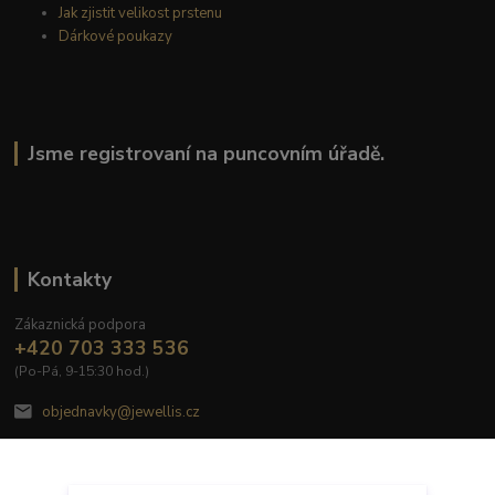
Jak zjistit velikost prstenu
Dárkové poukazy
Jsme registrovaní na puncovním úřadě.
Kontakty
Zákaznická podpora
+420 703 333 536
(Po-Pá, 9-15:30 hod.)
objednavky@jewellis.cz