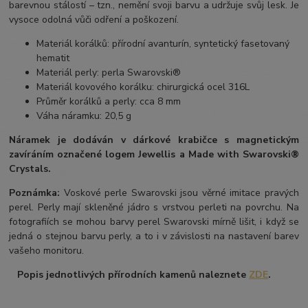
barevnou stálostí – tzn., nemění svoji barvu a udržuje svůj lesk. Je
vysoce odolná vůči odření a poškození.
Materiál korálků: přírodní avanturín, syntetický fasetovaný
hematit
Materiál perly: perla Swarovski®
Materiál kovového korálku: chirurgická ocel 316L
Průměr korálků a perly: cca 8 mm
Váha náramku: 20,5 g
Náramek je dodáván v dárkové krabičce s magnetickým
zavíráním označené logem Jewellis a Made with Swarovski®
Crystals.
Poznámka:
Voskové perle Swarovski jsou věrné imitace pravých
perel.
Perly mají skleněné jádro s vrstvou perleti na povrchu.
Na
fotografiích se mohou barvy perel Swarovski mírně lišit, i když se
jedná o stejnou barvu perly, a to i v závislosti na nastavení barev
vašeho monitoru.
Popis jednotlivých přírodních kamenů naleznete
ZDE
.