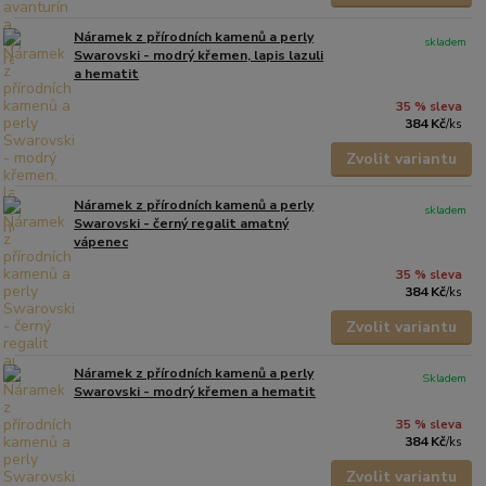
Náramek z přírodních kamenů a perly
skladem
Swarovski - modrý křemen, lapis lazuli
a hematit
35 % sleva
384 Kč
/
ks
Zvolit variantu
Náramek z přírodních kamenů a perly
skladem
Swarovski - černý regalit amatný
vápenec
35 % sleva
384 Kč
/
ks
Zvolit variantu
Náramek z přírodních kamenů a perly
Skladem
Swarovski - modrý křemen a hematit
35 % sleva
384 Kč
/
ks
Zvolit variantu