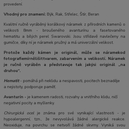
provedení.
Vhodný pro znamení:
Býk, Rak, Střelec, Štír, Beran
Kvalitní ručně vyráběný korálkový náramek z přírodních kamenů o
velikosti 8mm - broušeného avanturínu a fasetovaného
hematitu a bílých perel Swarovski. Jsou střídavě navlečeny na
gumičce, díky ní je náramek pružný a má univerzální velikost.
Protože každý kámen je originál, může se náramek
od
fotografie
mírně
lišit
tvarem, zabarvením a velikostí
. Náramek
je ručně vyráběn a představuje tak jakýsi originál „na
druhou“.
Hematit
- pomáhá při neklidu a nespavosti, pocitech beznaděje
a nejistoty, podporuje paměť.
Avanturín -
je kamenem radosti, rozvahy a vnitřního klidu, ničí
negativní pocity a myšlenky.
Chirurgická ocel
je známa pro své vynikající vlastnosti - je
hypoalergenní, tzn., že nevyvolává žádné alergické reakce.
Neoxiduje, na povrchu se netvoří žádné skvrny. Vyniká svou