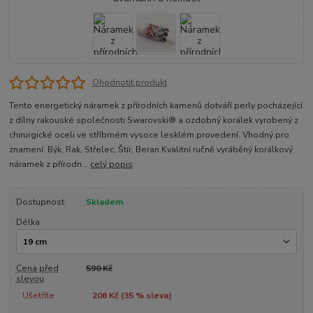
Ohodnotit produkt
Tento energetický náramek z přírodních kamenů dotváří perly pocházející
z dílny rakouské společnosti Swarovski® a ozdobný korálek vyrobený z
chirurgické oceli ve stříbrném vysoce lesklém provedení. Vhodný pro
znamení: Býk, Rak, Střelec, Štír, Beran Kvalitní ručně vyráběný korálkový
náramek z přírodn...
celý popis
Dostupnost
Skladem
Délka
Cena před
590 Kč
slevou
Ušetříte
206 Kč (
35
% sleva)