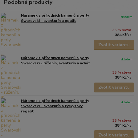
Podobné produkty
Náramek z přírodních kamenů a perly
skladem
Swarovski - avanturín a opalit
35 % sleva
384 Kč
/
ks
Zvolit variantu
Náramek z přírodních kamenů a perly
skladem
Swarovski - růženín, avanturín a achát
35 % sleva
384 Kč
/
ks
Zvolit variantu
Náramek z přírodních kamenů a perly
skladem
Swarovski - avanturín a tyrkysový
regalit
35 % sleva
384 Kč
/
ks
Zvolit variantu