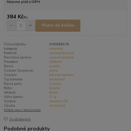
Nejsme plátci DPH
384 Kč
/
ks
Přidat do košíku
Číslo produktu:
CHO555170
kategorie:
náramky
Materiál:
chirurgická ocel
Povrchová úprava:
vysoce leštěná
Provedení:
stříbrné
Barva:
modrá
Osázení Swarovski:
perla
Osázení:
přírodní kámen
Typ kamene:
Amazonit
Barva perly:
Crystal
Motiv:
kulatý
Velikost:
8mm
Váha šperku:
17 g
Výrobce:
Jewellis ČR
Záruka:
24 měsíců
Hlídat cenu / dostupnost
Do oblíbených
Podobné produkty