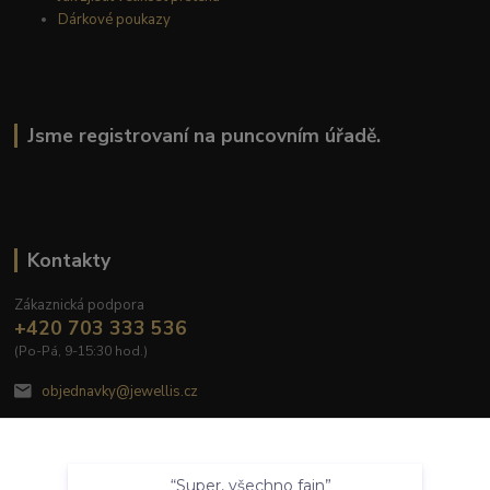
Dárkové poukazy
Jsme registrovaní na puncovním úřadě.
Kontakty
Zákaznická podpora
+420 703 333 536
(Po-Pá, 9-15:30 hod.)
objednavky@jewellis.cz
Souhlasím
“Super, všechno fajn”
Nastavení