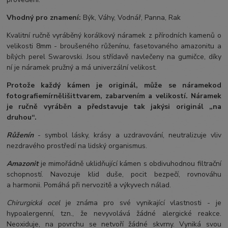
Vhodný pro znamení:
Býk, Váhy, Vodnář, Panna, Rak
Kvalitní ručně vyráběný korálkový náramek z přírodních kamenů o
velikosti 8mm - broušeného růženínu, fasetovaného amazonitu a
bílých perel Swarovski. Jsou střídavě navlečeny na gumičce, díky
ní je náramek pružný a má univerzální velikost.
Protože každý kámen je originál, může se náramek
od
fotografie
mírně
lišit
tvarem, zabarvením a velikostí
. Náramek
je ručně vyráběn a představuje tak jakýsi originál „na
druhou“.
Růženín
- symbol lásky, krásy a uzdravování, neutralizuje vliv
nezdravého prostředí na lidský organismus.
Amazonit
je mimořádně uklidňující kámen s obdivuhodnou filtrační
schopností. Navozuje klid duše, pocit bezpečí, rovnováhu
a harmonii. Pomáhá při nervozitě a výkyvech nálad.
Chirurgická ocel
je známa pro své vynikající vlastnosti - je
hypoalergenní, tzn., že nevyvolává žádné alergické reakce.
Neoxiduje, na povrchu se netvoří žádné skvrny. Vyniká svou