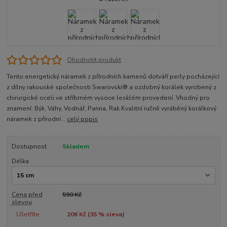
Ohodnotit produkt
Tento energetický náramek z přírodních kamenů dotváří perly pocházející
z dílny rakouské společnosti Swarovski® a ozdobný korálek vyrobený z
chirurgické oceli ve stříbrném vysoce lesklém provedení. Vhodný pro
znamení: Býk, Váhy, Vodnář, Panna, Rak Kvalitní ručně vyráběný korálkový
náramek z přírodní...
celý popis
Dostupnost
Skladem
Délka
Cena před
590 Kč
slevou
Ušetříte
206 Kč (
35
% sleva)