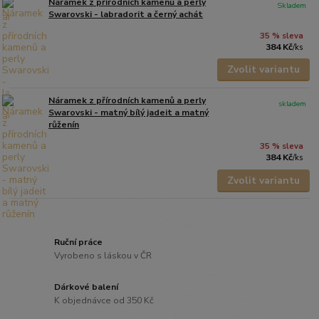
Náramek z přírodních kamenů a perly
Skladem
Swarovski - labradorit a černý achát
35 % sleva
384 Kč
/
ks
Zvolit variantu
Náramek z přírodních kamenů a perly
skladem
Swarovski - matný bílý jadeit a matný
růženín
35 % sleva
384 Kč
/
ks
Zvolit variantu
Ruční práce
Vyrobeno s láskou v ČR
Dárkové balení
K objednávce od 350 Kč