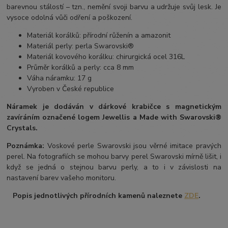
barevnou stálostí – tzn., nemění svoji barvu a udržuje svůj lesk. Je
vysoce odolná vůči odření a poškození.
Materiál korálků: přírodní růženín a amazonit
Materiál perly: perla Swarovski®
Materiál kovového korálku: chirurgická ocel 316L
Průměr korálků a perly: cca 8 mm
Váha náramku: 17 g
Vyroben v České republice
Náramek je dodáván v dárkové krabičce s magnetickým
zavíráním označené logem Jewellis a Made with Swarovski®
Crystals.
Poznámka:
Voskové perle Swarovski jsou věrné imitace pravých
perel. Na fotografiích se mohou barvy perel Swarovski mírně lišit, i
když se jedná o stejnou barvu perly, a to i v závislosti na
nastavení barev vašeho monitoru.
Popis jednotlivých přírodních kamenů naleznete
ZDE
.