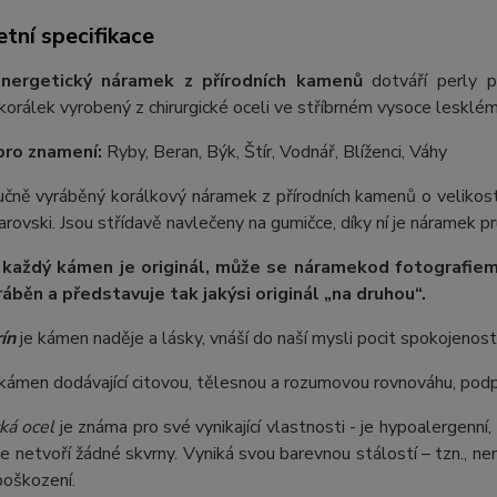
tní specifikace
nergetický náramek z přírodních kamenů
dotváří perly p
orálek vyrobený z chirurgické oceli ve stříbrném vysoce lesklém
pro znamení:
Ryby, Beran, Býk, Štír, Vodnář, Blíženci, Váhy
ručně vyráběný korálkový náramek z přírodních kamenů o velikos
rovski. Jsou střídavě navlečeny na gumičce, díky ní je náramek pr
 každý kámen je originál, může se náramek
od fotografie
m
ráběn a představuje tak jakýsi originál „na druhou“.
ín
je kámen naděje a lásky, vnáší do naší mysli pocit spokojenost
 kámen dodávající citovou, tělesnou a rozumovou rovnováhu, po
ká ocel
je známa pro své vynikající vlastnosti - je hypoalergenní,
e netvoří žádné skvrny. Vyniká svou barevnou stálostí – tzn., nem
poškození.