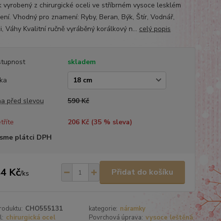
k vyrobený z chirurgické oceli ve stříbrném vysoce lesklém
ení. Vhodný pro znamení: Ryby, Beran, Býk, Štír, Vodnář,
i, Váhy Kvalitní ručně vyráběný korálkový n...
celý popis
tupnost
skladem
ka
a před slevou
590 Kč
tříte
206 Kč (
35
% sleva)
sme plátci DPH
4 Kč
Přidat do košíku
/
ks
roduktu:
CHO555131
kategorie:
náramky
l:
chirurgická ocel
Povrchová úprava:
vysoce leštěná