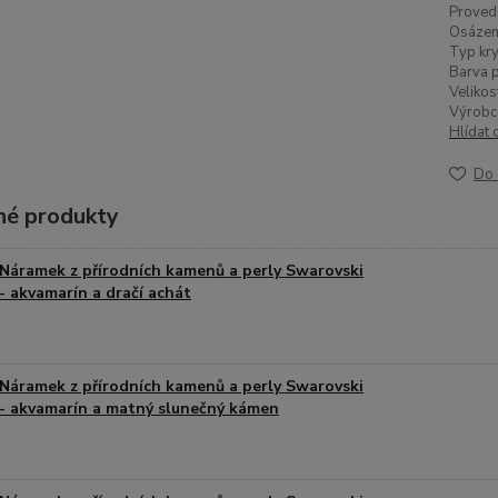
Proved
Osázen
Typ kry
Barva p
Velikos
Výrobc
Hlídat 
Do 
é produkty
Náramek z přírodních kamenů a perly Swarovski
- akvamarín a dračí achát
Náramek z přírodních kamenů a perly Swarovski
- akvamarín a matný slunečný kámen