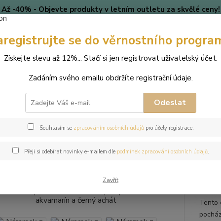
Až -40% - Objevte produkty v letním outletu za skvělé ceny!
Platí do vyprodání zásob.
aregistrujte se do věrnostního progra
🎄 VÁNOCE
Blog
Získejte slevu až 12%... Stačí si jen registrovat uživatelský účet.
Nevíte
Hledat
Zadáním svého emailu obdržíte registrační údaje.
+420
(Po-Pá
Odeslat
perky
Náramky
Náramek z přírodních kamenů a perly Swarovski - ak
Souhlasím se
zpracováním osobních údajů
pro účely registrace.
mek z přírodních kamenů a perl
Přeji si odebírat novinky e-mailem dle
podmínek zpracování osobních údajů
.
ý achát
Zavřít
Tento 
pocház