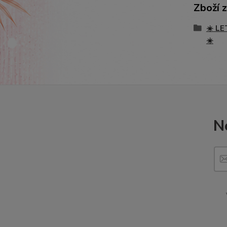
Zboží 
☀️ LE
☀️
N