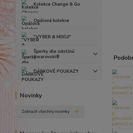
Kolekce Change & Go
Opálová kolekce
"VYBER & MIXUJ"
Šperky dle odstínů
Swarovski®
Podobn
DÁRKOVÉ POUKAZY
Novinky
Zobrazit všechny novinky