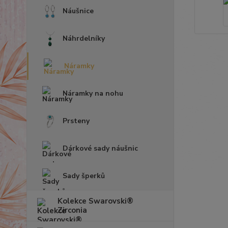
Náušnice
Náhrdelníky
Náramky
Náramky na nohu
Prsteny
Dárkové sady náušnic
Sady šperků
Kolekce Swarovski®
Zirconia