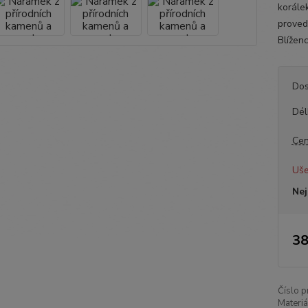
korále
proved
Blíženc
Dos
Dél
Cen
Uše
Nej
38
Číslo p
Materiá