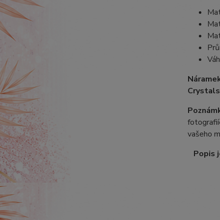
Mat
Mat
Mat
Prů
Váh
Náramek
Crystals
Poznámk
fotografi
vašeho m
Popis j