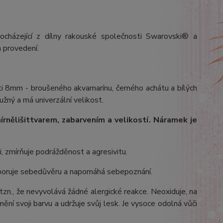
ocházející z dílny rakouské společnosti Swarovski® a
 provedení.
ti 8mm - broušeného akvamarínu, černého achátu a bílých
užný a má univerzální velikost.
írně
lišit
tvarem, zabarvením a velikostí
. Náramek je
i, zmírňuje podrážděnost a agresivitu.
dporuje sebedůvěru a napomáhá sebepoznání.
 tzn., že nevyvolává žádné alergické reakce. Neoxiduje, na
ění svoji barvu a udržuje svůj lesk. Je vysoce odolná vůči