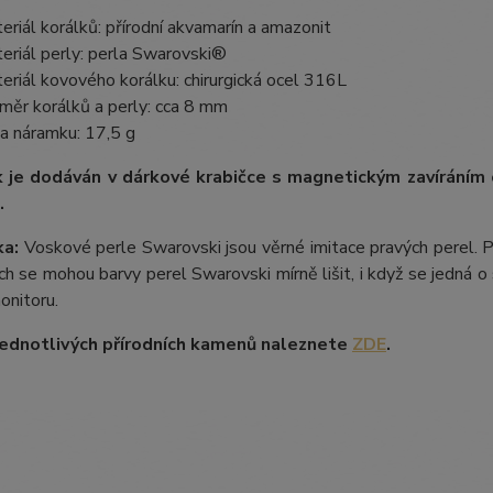
eriál korálků: přírodní akvamarín a amazonit
eriál perly: perla Swarovski®
eriál kovového korálku: chirurgická ocel 316L
měr korálků a perly: cca 8 mm
a náramku: 17,5 g
 je dodáván v dárkové krabičce s magnetickým zavíráním
.
a:
Voskové perle Swarovski jsou věrné imitace pravých perel.
P
ích se mohou barvy perel Swarovski mírně lišit, i když se jedná o 
onitoru.
ednotlivých přírodních kamenů naleznete
ZDE
.