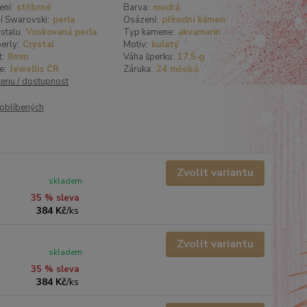
ení:
stříbrné
Barva:
modrá
í Swarovski:
perla
Osázení:
přírodní kámen
stalu:
Voskovaná perla
Typ kamene:
akvamarín
erly:
Crystal
Motiv:
kulatý
t:
8mm
Váha šperku:
17,5 g
e:
Jewellis ČR
Záruka:
24 měsíců
cenu / dostupnost
oblíbených
Zvolit variantu
skladem
35 % sleva
384 Kč
/
ks
Zvolit variantu
skladem
35 % sleva
384 Kč
/
ks