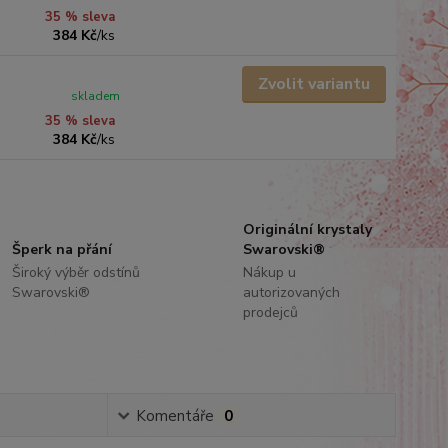
35 % sleva
384 Kč
/
ks
Zvolit variantu
skladem
35 % sleva
384 Kč
/
ks
Originální krystaly
Šperk na přání
Swarovski®
Široký výběr odstínů
Nákup u
Swarovski®
autorizovaných
prodejců
Komentáře
0