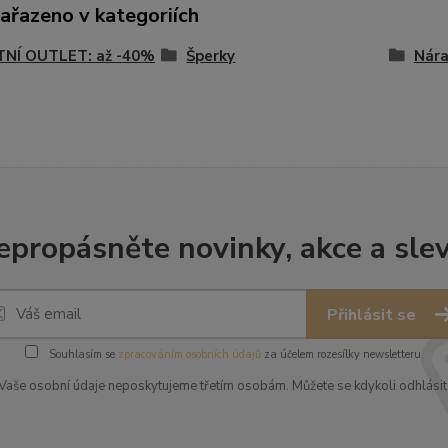
zařazeno v kategoriích
TNÍ OUTLET: až -40%
Šperky
Nár
epropásněte novinky, akce a slev
Přihlásit se
Souhlasím se
zpracováním osobních údajů
za účelem rozesílky newsletteru.
Vaše osobní údaje neposkytujeme třetím osobám. Můžete se kdykoli odhlásit