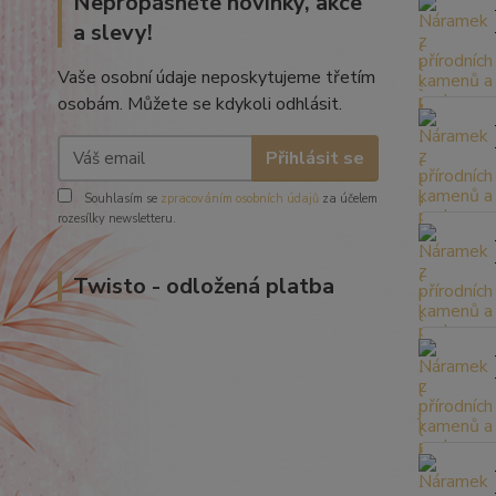
Nepropásněte novinky, akce
a slevy!
Vaše osobní údaje neposkytujeme třetím
osobám. Můžete se kdykoli odhlásit.
Přihlásit se
Souhlasím se
zpracováním osobních údajů
za účelem
rozesílky newsletteru.
Twisto - odložená platba