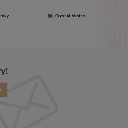
amky
Crystal White
y!
.