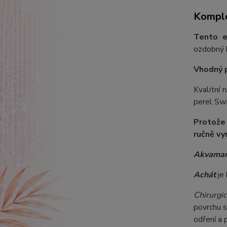
Komple
Tento e
ozdobný k
Vhodný 
Kvalitní 
perel Swa
Protože
ručně vy
Akvamar
Achát
je
Chirurgic
povrchu s
odření a 