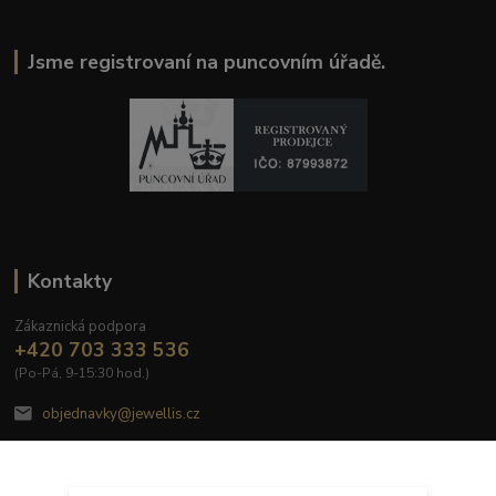
Jsme registrovaní na puncovním úřadě.
Kontakty
Zákaznická podpora
+420 703 333 536
(Po-Pá, 9-15:30 hod.)
objednavky@jewellis.cz