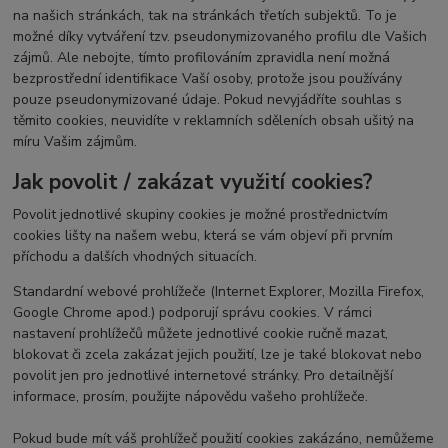
na našich stránkách, tak na stránkách třetích subjektů. To je
možné díky vytváření tzv. pseudonymizovaného profilu dle Vašich
zájmů. Ale nebojte, tímto profilováním zpravidla není možná
bezprostřední identifikace Vaší osoby, protože jsou používány
pouze pseudonymizované údaje. Pokud nevyjádříte souhlas s
těmito cookies, neuvidíte v reklamních sděleních obsah ušitý na
míru Vašim zájmům.
Jak povolit / zakázat využití cookies?
Povolit jednotlivé skupiny cookies je možné prostřednictvím
cookies lišty na našem webu, která se vám objeví při prvním
příchodu a dalších vhodných situacích.
Standardní webové prohlížeče (Internet Explorer, Mozilla Firefox,
Google Chrome apod.) podporují správu cookies. V rámci
nastavení prohlížečů můžete jednotlivé cookie ručně mazat,
blokovat či zcela zakázat jejich použití, lze je také blokovat nebo
povolit jen pro jednotlivé internetové stránky. Pro detailnější
informace, prosím, použijte nápovědu vašeho prohlížeče.
Pokud bude mít váš prohlížeč použití cookies zakázáno, nemůžeme