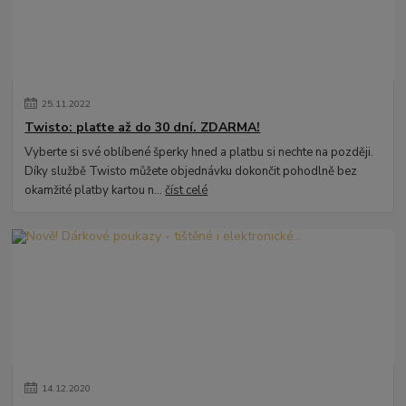
25
.
11
.
2022
Twisto: plaťte až do 30 dní. ZDARMA!
Vyberte si své oblíbené šperky hned a platbu si nechte na později.
Díky službě Twisto můžete objednávku dokončit pohodlně bez
okamžité platby kartou n...
číst celé
14
.
12
.
2020