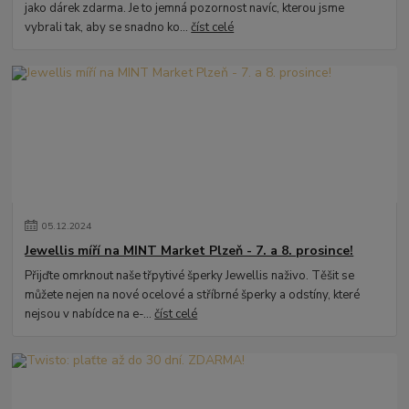
jako dárek zdarma. Je to jemná pozornost navíc, kterou jsme
vybrali tak, aby se snadno ko...
číst celé
05
.
12
.
2024
Jewellis míří na MINT Market Plzeň - 7. a 8. prosince!
Přijďte omrknout naše třpytivé šperky Jewellis naživo. Těšit se
můžete nejen na nové ocelové a stříbrné šperky a odstíny, které
nejsou v nabídce na e-...
číst celé