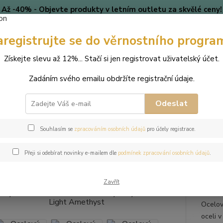
Až -40% - Objevte produkty v letním outletu za skvělé ceny!
Platí do vyprodání zásob.
aregistrujte se do věrnostního progra
🎄 VÁNOCE
Blog
Získejte slevu až 12%... Stačí si jen registrovat uživatelský účet.
Nevíte
Hledat
Zadáním svého emailu obdržíte registrační údaje.
+420
(Po-Pá
Odeslat
perky
Náramky
Ocelový náramek Chaton Deluxe s krystaly Swarovsk
Souhlasím se
zpracováním osobních údajů
pro účely registrace.
ový náramek Chaton Deluxe s kr
Přeji si odebírat novinky e-mailem dle
podmínek zpracování osobních údajů
.
thyst
Zavřít
Ocelov
oceli 