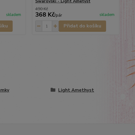
Swarovski - Light Ametyst
490 Kč
368 Kč
4
skladem
skladem
/
pár
šíku
Přidat do košíku
amky
Light Amethyst