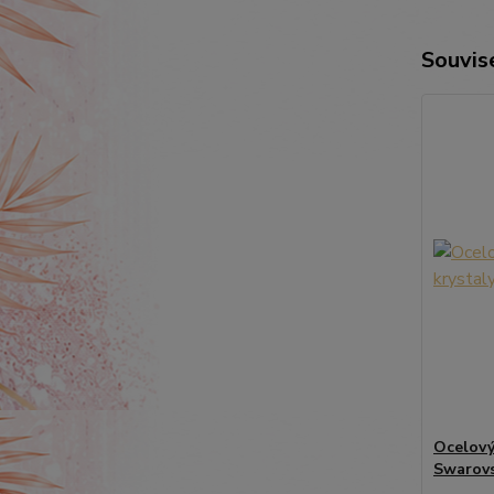
Souvise
Ocelový 
Swarovs