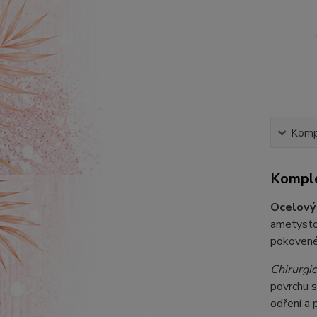
Kompl
Komple
Ocelový
ametysto
pokovené 
Chirurgic
povrchu s
odření a 