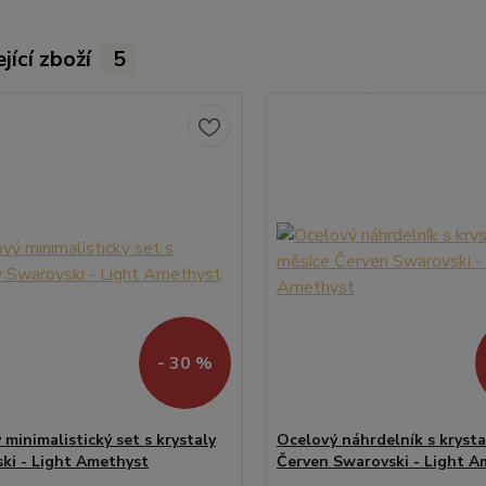
jící zboží
5
- 30 %
minimalistický set s krystaly
Ocelový náhrdelník s kryst
ki - Light Amethyst
Červen Swarovski - Light A