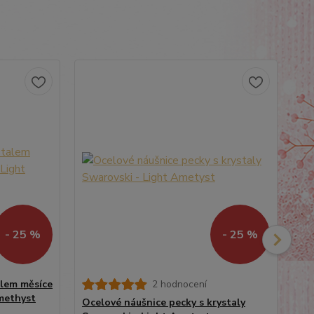
- 25 %
- 25 %
alem měsíce
2 hodnocení
Oc
methyst
kr
Ocelové náušnice pecky s krystaly