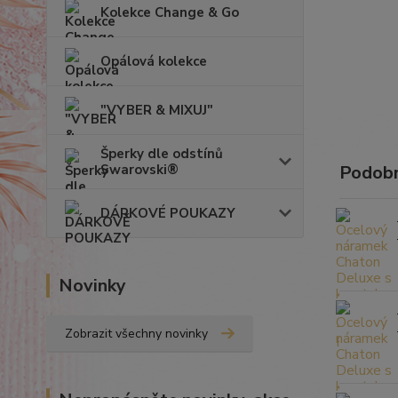
Kolekce Change & Go
Opálová kolekce
"VYBER & MIXUJ"
Šperky dle odstínů
Swarovski®
Podobn
DÁRKOVÉ POUKAZY
Novinky
Zobrazit všechny novinky