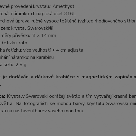
evné provedení krystalu: Amethyst
eriál náramku: chirurgická ocel 316L
rchová úprava: ručně vysoce leštěná (vzhled rhodiovaného stříbr
zení: krystal Swarovski®
měry přívěsku: 8 × 14 mm
 řetízku: rolo
ka řetízku: více velikostí + 4 cm adjusta
ínání náramku: na karabinu
a setu: 2,5 g
 je dodáván v dárkové krabičce s magnetickým zapínán
.
a:
Krystaly Swarovski odrážejí světlo a tím vytvářejí krásné b
větla. Na fotografiích se mohou barvy krystalu Swarovski mírn
losti na nastavení barev vašeho monitoru.