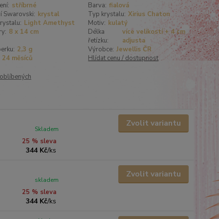
ení:
stříbrné
Barva:
fialová
í Swarovski:
krystal
Typ krystalu:
Xirius Chaton
rystalu:
Light Amethyst
Motiv:
kulatý
y:
8 x 14 cm
Délka
více velikostí + 4 cm
řetízku:
adjusta
erku:
2,3 g
Výrobce:
Jewellis ČR
24 měsíců
Hlídat cenu / dostupnost
oblíbených
Zvolit variantu
Skladem
25 % sleva
344 Kč
/
ks
Zvolit variantu
skladem
25 % sleva
344 Kč
/
ks