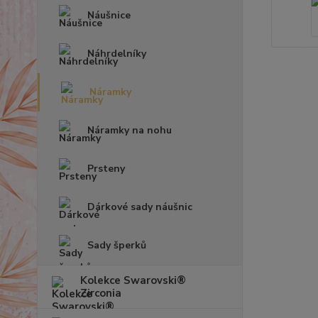
Náušnice
Náhrdelníky
Náramky
Náramky na nohu
Prsteny
Dárkové sady náušnic
Sady šperků
Kolekce Swarovski®
Zirconia