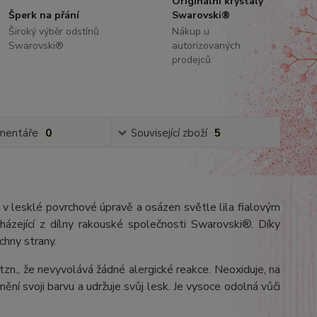
Originální krystaly
Šperk na přání
Swarovski®
Široký výběr odstínů
Nákup u
Swarovski®
autorizovaných
prodejců
mentáře
0
Související zboží
5
li v lesklé povrchové úpravě a osázen světle lila fialovým
ázející z dílny rakouské společnosti Swarovski®. Díky
chny strany.
 tzn., že nevyvolává žádné alergické reakce. Neoxiduje, na
ění svoji barvu a udržuje svůj lesk. Je vysoce odolná vůči