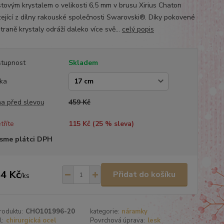
tovým krystalem o velikosti 6,5 mm v brusu Xirius Chaton
ející z dílny rakouské společnosti Swarovski®. Díky pokovené
traně krystaly odráží daleko více svě...
celý popis
tupnost
Skladem
ka
a před slevou
459 Kč
tříte
115 Kč (
25
% sleva)
sme plátci DPH
4 Kč
Přidat do košíku
/
ks
roduktu:
CHO101996-20
kategorie:
náramky
l:
chirurgická ocel
Povrchová úprava:
lesk