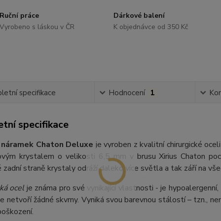
Ruční práce
Dárkové balení
Vyrobeno s láskou v ČR
K objednávce od 350 Kč
etní specifikace
Hodnocení
1
Ko
tní specifikace
 náramek Chaton Deluxe
je vyroben z kvalitní chirurgické oce
vým krystalem o velikosti 6,5 mm v brusu Xirius Chaton poch
zadní straně krystaly odráží daleko více světla a tak září na vše
ká ocel
je známa pro své vynikající vlastnosti - je hypoalergenní,
e netvoří žádné skvrny. Vyniká svou barevnou stálostí – tzn., nem
poškození.