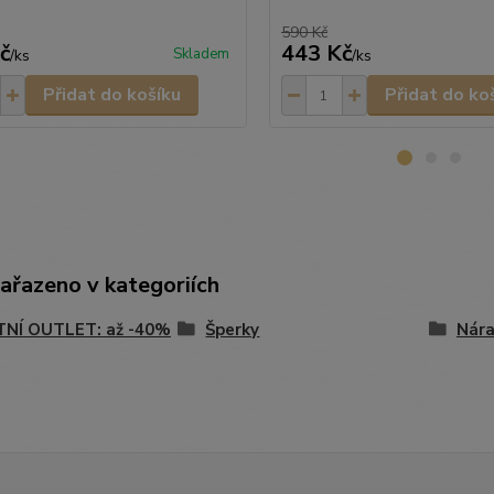
590 Kč
č
443 Kč
Skladem
/
ks
/
ks
Přidat do košíku
Přidat do ko
zařazeno v kategoriích
TNÍ OUTLET: až -40%
Šperky
Nár