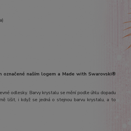
a)
ím označené naším logem a Made with Swarovski®
arevné odlesky. Barvy krystalu se mění podle úhlu dopadu
ě lišit, i když se jedná o stejnou barvu krystalu, a to