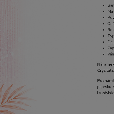
Bar
Mat
Pov
Osá
Roz
Typ
Dél
Zap
Váh
Náramek
Crystals
Poznámk
paprsku s
i v závis