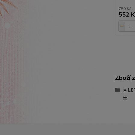
789 Kč
552 K
Zboží 
☀️ LE
☀️