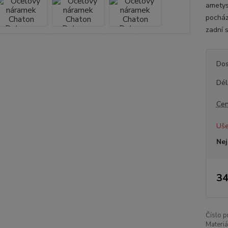
ametys
pocház
zadní s
Dos
Dél
Cen
Uše
Nej
34
Číslo p
Materiá