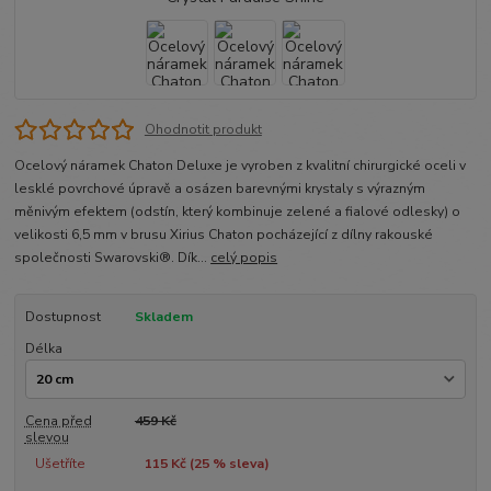
Ohodnotit produkt
Ocelový náramek Chaton Deluxe je vyroben z kvalitní chirurgické oceli v
lesklé povrchové úpravě a osázen barevnými krystaly s výrazným
měnivým efektem (odstín, který kombinuje zelené a fialové odlesky) o
velikosti 6,5 mm v brusu Xirius Chaton pocházející z dílny rakouské
společnosti Swarovski®. Dík...
celý popis
Dostupnost
Skladem
Délka
Cena před
459 Kč
slevou
Ušetříte
115 Kč (
25
% sleva)