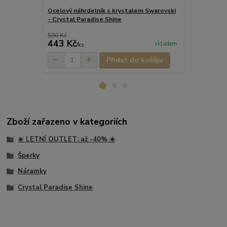
Ocelový náhrdelník s krystalem Swarovski
Ocelový mini
- Crystal Paradise Shine
Swarovski - 
590 Kč
789 Kč
443 Kč
552 Kč
skladem
/
ks
/
ks
Přidat do košíku
Zboží zařazeno v kategoriích
☀️ LETNÍ OUTLET: až -40% ☀️
Šperky
Náramky
Crystal Paradise Shine