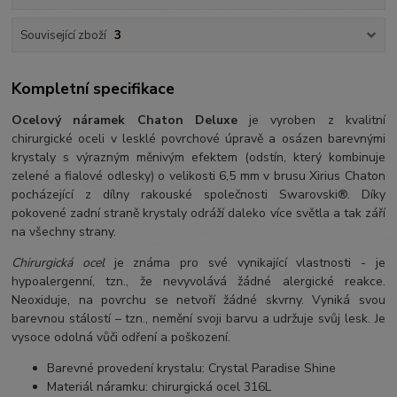
Související zboží
3
Kompletní specifikace
Ocelový náramek Chaton Deluxe
je vyroben z kvalitní
chirurgické oceli v lesklé povrchové úpravě a osázen barevnými
krystaly s výrazným měnivým efektem (odstín, který kombinuje
zelené a fialové odlesky) o velikosti 6,5 mm v brusu Xirius Chaton
pocházející z dílny rakouské společnosti Swarovski®. Díky
pokovené zadní straně krystaly odráží daleko více světla a tak září
na všechny strany.
Chirurgická ocel
je známa pro své vynikající vlastnosti - je
hypoalergenní, tzn., že nevyvolává žádné alergické reakce.
Neoxiduje, na povrchu se netvoří žádné skvrny. Vyniká svou
barevnou stálostí – tzn., nemění svoji barvu a udržuje svůj lesk. Je
vysoce odolná vůči odření a poškození.
Barevné provedení krystalu: Crystal Paradise Shine
Materiál náramku: chirurgická ocel 316L