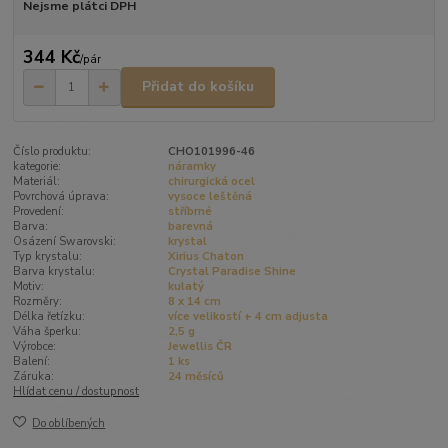
Nejsme plátci DPH
344 Kč
/
pár
Přidat do košíku
Číslo produktu:
CHO101996-46
kategorie:
náramky
Materiál:
chirurgická ocel
Povrchová úprava:
vysoce leštěná
Provedení:
stříbrné
Barva:
barevná
Osázení Swarovski:
krystal
Typ krystalu:
Xirius Chaton
Barva krystalu:
Crystal Paradise Shine
Motiv:
kulatý
Rozměry:
8 x 14 cm
Délka řetízku:
více velikostí + 4 cm adjusta
Váha šperku:
2,5 g
Výrobce:
Jewellis ČR
Balení:
1 ks
Záruka:
24 měsíců
Hlídat cenu / dostupnost
Do oblíbených