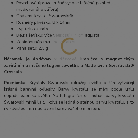
Povrchová úprava: ručně vysoce leštěná (vzhled
rhodiovaného stříbra)
Osázení: krystal Swarovski®
Rozměry přívěsku: 8 × 14 mm
Typ řetízku: rolo
Délka řetízku: více velikostí + 4 cm adjusta
Zapínání náramku: na karabinu
Váha setu: 2,5 g
Náramek je dodáván v dárkové krabičce s magnetickým
zavíráním označené logem Jewellis a Made with Swarovski®
Crystals.
Poznámka:
Krystaly Swarovski odrážejí světlo a tím vytvářejí
krásné barevné odlesky. Barvy krystalu se mění podle úhlu
dopadu paprsku světla. Na fotografiích se mohou barvy krystalu
Swarovski mírně lišit, i když se jedná o stejnou barvu krystalu, a to
i v závislosti na nastavení barev vašeho monitoru.