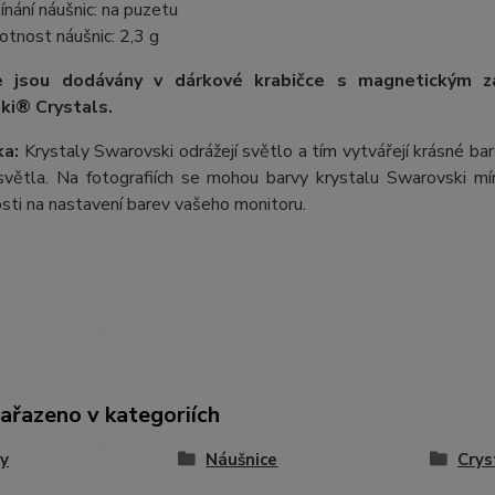
ínání náušnic: na puzetu
tnost náušnic: 2,3 g
e jsou dodávány v dárkové krabičce s magnetickým z
ki® Crystals.
a:
Krystaly Swarovski odrážejí světlo a tím vytvářejí krásné b
větla. Na fotografiích se mohou barvy krystalu Swarovski mírn
losti na nastavení barev vašeho monitoru.
zařazeno v kategoriích
y
Náušnice
Crys