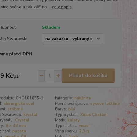
více světla a tak září na ...
celý popis
tupnost
Skladem
tín Swarovski
sme plátci DPH
9 Kč
Přidat do košíku
/
pár
roduktu:
CHO101655-1
kategorie:
náušnice
l:
chirurgická ocel
Povrchová úprava:
vysoce leštěná
ení:
stříbrné
Barva:
bílá
í Swarovski:
krystal
Typ krystalu:
Xirius Chaton
rystalu:
Crystal
Motiv:
kulatý
y:
6 × 48 mm
Typ náušnic:
visací
ínání:
puzeta
Váha šperku:
2,3 g
e:
Jewellis ČR
Balení:
1 pár