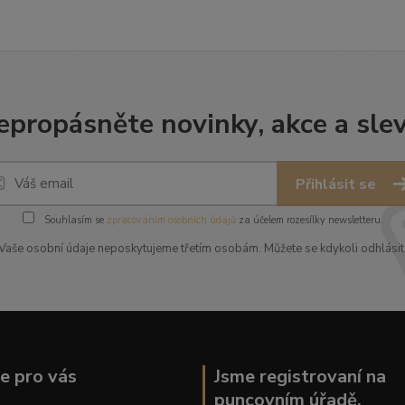
epropásněte novinky, akce a slev
Přihlásit se
Souhlasím se
zpracováním osobních údajů
za účelem rozesílky newsletteru.
Vaše osobní údaje neposkytujeme třetím osobám. Můžete se kdykoli odhlásit
ce pro vás
Jsme registrovaní na
puncovním úřadě.