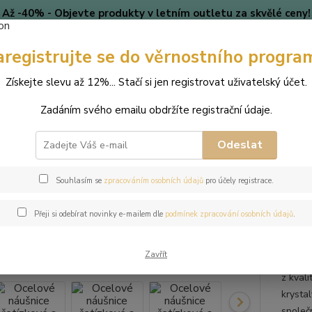
Až -40% - Objevte produkty v letním outletu za skvělé ceny!
Platí do vyprodání zásob.
aregistrujte se do věrnostního progra
🎄 VÁNOCE
Blog
Získejte slevu až 12%... Stačí si jen registrovat uživatelský účet.
Nevíte
Hledat
Zadáním svého emailu obdržíte registrační údaje.
+420
(Po-Pá
Odeslat
perky
Náušnice
Ocelové náušnice řetízkové s krystaly Swarovski - C
Souhlasím se
zpracováním osobních údajů
pro účely registrace.
ové náušnice řetízkové s krystal
Přeji si odebírat novinky e-mailem dle
podmínek zpracování osobních údajů
.
Zavřít
Tyto o
z kvali
krysta
společ