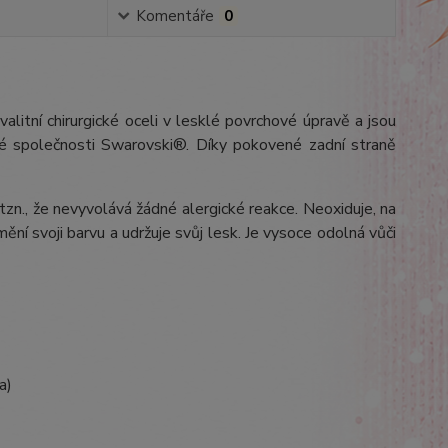
Komentáře
0
alitní chirurgické oceli v lesklé povrchové úpravě a jsou
ké společnosti Swarovski®. Díky pokovené zadní straně
 tzn., že nevyvolává žádné alergické reakce. Neoxiduje, na
ění svoji barvu a udržuje svůj lesk. Je vysoce odolná vůči
a)