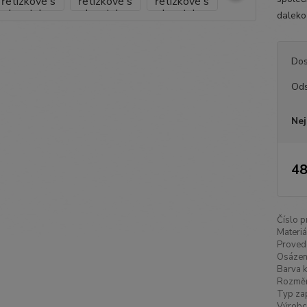
daleko 
Dos
Ods
Nej
48
Číslo p
Materiá
Proved
Osázen
Barva k
Rozměr
Typ zap
Výrobc