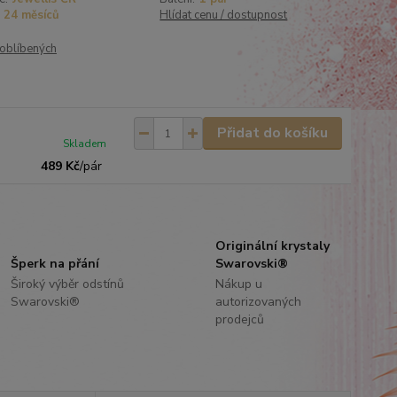
24 měsíců
Hlídat cenu / dostupnost
oblíbených
Přidat do košíku
Skladem
489 Kč
/
pár
Originální krystaly
Šperk na přání
Swarovski®
Široký výběr odstínů
Nákup u
Swarovski®
autorizovaných
prodejců