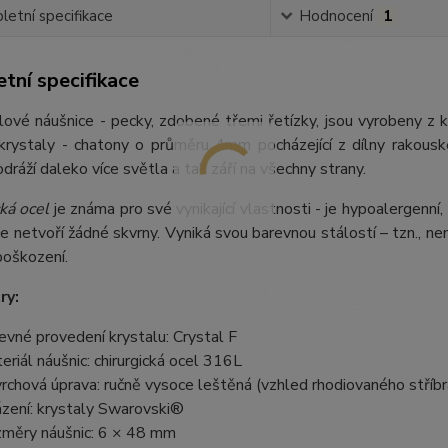
etní specifikace
Hodnocení
1
tní specifikace
ové náušnice - pecky, zdobené třemi řetízky, jsou vyrobeny z kv
krystaly - chatony o průměru 4mm pocházející z dílny rakous
odráží daleko více světla a tak září na všechny strany.
ká ocel
je známa pro své vynikající vlastnosti - je hypoalergenní,
e netvoří žádné skvrny. Vyniká svou barevnou stálostí – tzn., nem
poškození.
ry:
evné provedení krystalu: Crystal F
eriál náušnic: chirurgická ocel 316L
rchová úprava: ručně vysoce leštěná (vzhled rhodiovaného stříbr
zení: krystaly Swarovski®
měry náušnic: 6 × 48 mm