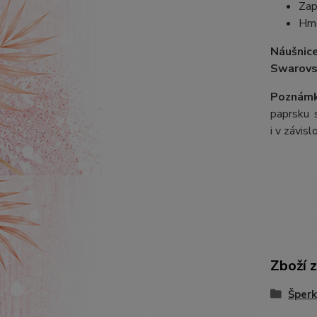
Zap
Hmo
Náušnic
Swarovs
Poznámk
paprsku s
i v závis
Zboží 
Šperk