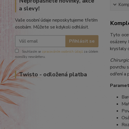
Nepropásněte novinky, akce
Kompl
a slevy!
Vaše osobní údaje neposkytujeme třetím
Komple
osobám. Můžete se kdykoli odhlásit.
Tyto ocel
Přihlásit se
osázeny 
krystaly 
Souhlasím se
zpracováním osobních údajů
za účelem
rozesílky newsletteru.
Chirurgic
povrchu s
Twisto - odložená platba
odření a 
Paramet
Bar
Mat
Pov
Osá
Roz