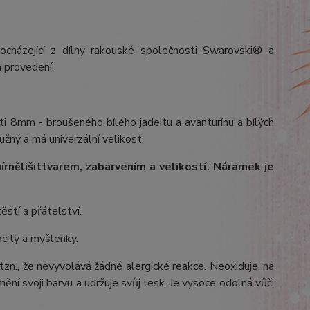
ocházející z dílny rakouské společnosti Swarovski® a
 provedení.
ti 8mm - broušeného bílého jadeitu a avanturínu a bílých
užný a má univerzální velikost.
írně
lišit
tvarem, zabarvením a velikostí
. Náramek je
ěstí a přátelství.
ocity a myšlenky.
 tzn., že nevyvolává žádné alergické reakce. Neoxiduje, na
ění svoji barvu a udržuje svůj lesk. Je vysoce odolná vůči