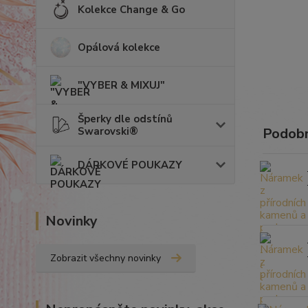
Kolekce Change & Go
Opálová kolekce
"VYBER & MIXUJ"
Šperky dle odstínů
Swarovski®
Podobn
DÁRKOVÉ POUKAZY
Novinky
Zobrazit všechny novinky