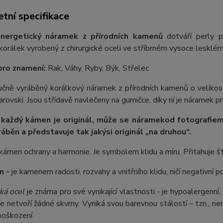
tní specifikace
nergetický náramek z přírodních kamenů
dotváří perly p
orálek vyrobený z chirurgické oceli ve stříbrném vysoce lesklém
pro znamení:
Rak, Váhy, Ryby, Býk, Střelec
ručně vyráběný korálkový náramek z přírodních kamenů o velikos
rovski. Jsou střídavě navlečeny na gumičce, díky ní je náramek pr
 každý kámen je originál, může se náramek
od fotografie
m
ráběn a představuje tak jakýsi originál „na druhou“.
kámen ochrany a harmonie. Je symbolem klidu a míru. Přitahuje št
n -
je kamenem radosti, rozvahy a vnitřního klidu, ničí negativní p
ká ocel
je známa pro své vynikající vlastnosti - je hypoalergenní,
e netvoří žádné skvrny. Vyniká svou barevnou stálostí – tzn., nem
poškození.