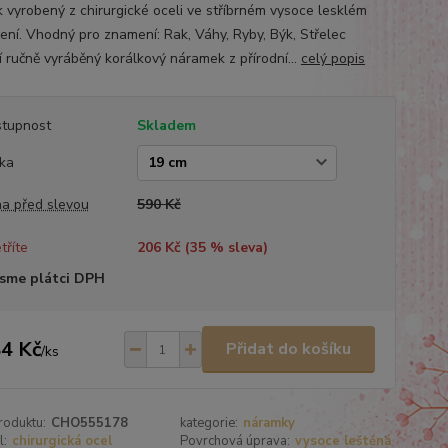
k vyrobený z chirurgické oceli ve stříbrném vysoce lesklém
ení. Vhodný pro znamení: Rak, Váhy, Ryby, Býk, Střelec
í ručně vyráběný korálkový náramek z přírodní...
celý popis
tupnost
Skladem
ka
a před slevou
590 Kč
tříte
206 Kč (
35
% sleva)
sme plátci DPH
4 Kč
Přidat do košíku
/
ks
roduktu:
CHO555178
kategorie:
náramky
l:
chirurgická ocel
Povrchová úprava:
vysoce leštěná