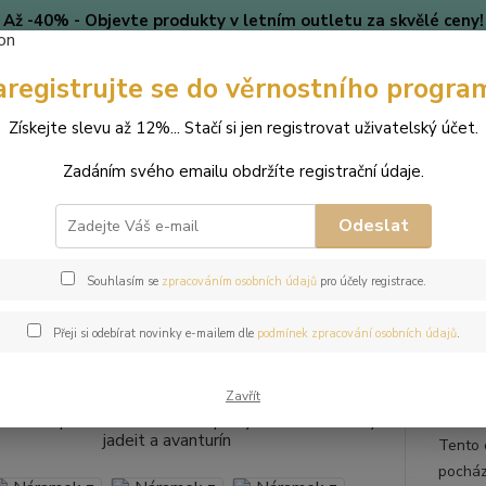
Až -40% - Objevte produkty v letním outletu za skvělé ceny!
Platí do vyprodání zásob.
aregistrujte se do věrnostního progra
🎄 VÁNOCE
Blog
Získejte slevu až 12%... Stačí si jen registrovat uživatelský účet.
Nevíte
Hledat
Zadáním svého emailu obdržíte registrační údaje.
+420
(Po-Pá
Odeslat
perky
Náramek z přírodních kamenů a perly Swarovski - bílý jadeit a ava
Souhlasím se
zpracováním osobních údajů
pro účely registrace.
mek z přírodních kamenů a perly 
Přeji si odebírat novinky e-mailem dle
podmínek zpracování osobních údajů
.
turín
Zavřít
Tento 
pocház