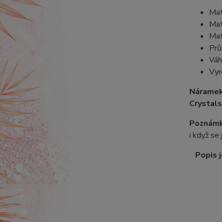
Mat
Mat
Mat
Prů
Váh
Vyr
Náramek
Crystals
Poznámk
i když se
Popis j