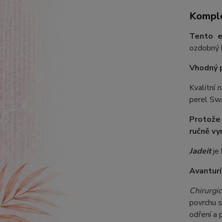
Komple
Tento e
ozdobný k
Vhodný 
Kvalitní 
perel Swa
Protože
ručně vy
Jadeit
je 
Avanturí
Chirurgic
povrchu s
odření a 