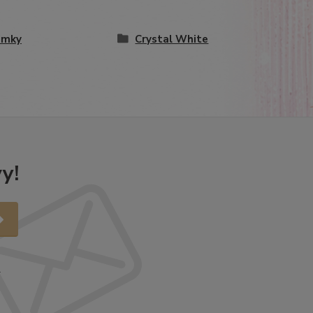
amky
Crystal White
y!
.