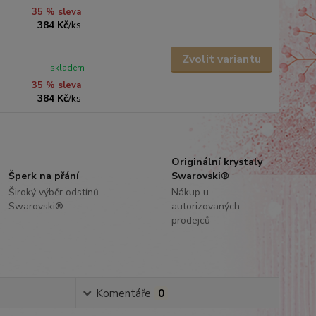
35 % sleva
384 Kč
/
ks
Zvolit variantu
skladem
35 % sleva
384 Kč
/
ks
Originální krystaly
Šperk na přání
Swarovski®
Široký výběr odstínů
Nákup u
Swarovski®
autorizovaných
prodejců
Komentáře
0