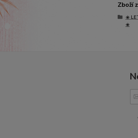
Zboží 
☀️ LE
☀️
N