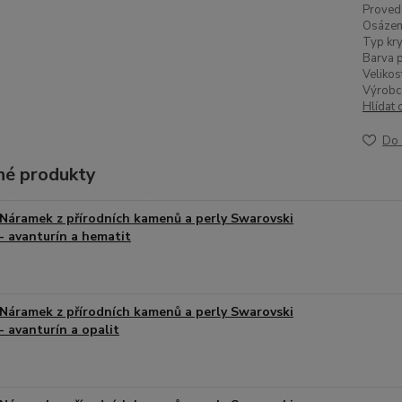
Proved
Osázen
Typ kry
Barva p
Velikos
Výrobc
Hlídat 
Do 
é produkty
Náramek z přírodních kamenů a perly Swarovski
- avanturín a hematit
Náramek z přírodních kamenů a perly Swarovski
- avanturín a opalit