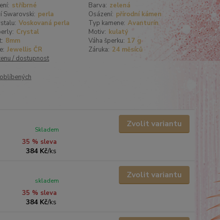
ení:
stříbrné
Barva:
zelená
í Swarovski:
perla
Osázení:
přírodní kámen
stalu:
Voskovaná perla
Typ kamene:
Avanturín
erly:
Crystal
Motiv:
kulatý
t:
8mm
Váha šperku:
17 g
e:
Jewellis ČR
Záruka:
24 měsíců
cenu / dostupnost
oblíbených
Zvolit variantu
Skladem
35 % sleva
384 Kč
/
ks
Zvolit variantu
skladem
35 % sleva
384 Kč
/
ks