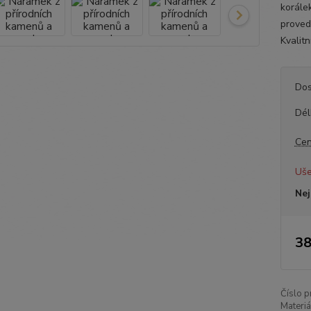
korále
proved
Kvalitn
Dos
Dél
Cen
Uše
Nej
38
Číslo p
Materiá