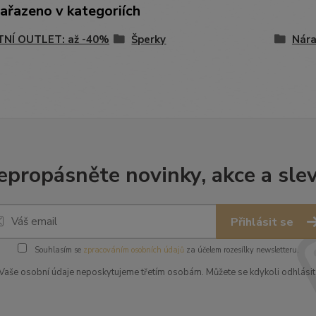
zařazeno v kategoriích
TNÍ OUTLET: až -40%
Šperky
Nár
epropásněte novinky, akce a slev
Přihlásit se
Souhlasím se
zpracováním osobních údajů
za účelem rozesílky newsletteru.
Vaše osobní údaje neposkytujeme třetím osobám. Můžete se kdykoli odhlásit