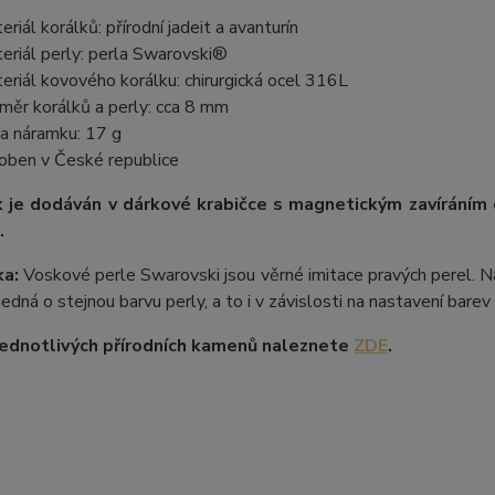
eriál korálků: přírodní jadeit a avanturín
eriál perly: perla Swarovski®
eriál kovového korálku: chirurgická ocel 316L
měr korálků a perly: cca 8 mm
a náramku: 17 g
oben v České republice
 je dodáván v dárkové krabičce s magnetickým zavíráním
.
a:
Voskové perle Swarovski jsou věrné imitace pravých perel. Na
 jedná o stejnou barvu perly, a to i v závislosti na nastavení bare
ednotlivých přírodních kamenů naleznete
ZDE
.