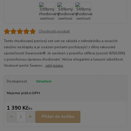
Ohodnotit produkt
Tento rhodiovaný perlový set set se skládá z náhrdelníku a visacích
náušnic na klapky a je osázen perlami pocházející z dílny rakouské
společnosti Swarovski®. Je vyroben z pravého stříbra (ryzosti 925/1000)
s povrchovou úpravou rhodiování. Velice elegantní a luxusní záležitost.
Voskové perle Swarov...
celý popis
Dostupnost
Skladem
Nejsme plátci DPH
1 390 Kč
/
ks
Přidat do košíku