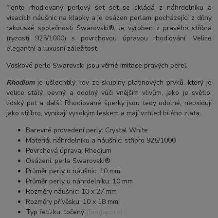
Tento rhodiovaný perlový set set se skládá z náhrdelníku a
visacích náušnic na klapky a je osázen perlami pocházející z dílny
rakouské společnosti Swarovski®. Je vyroben z pravého stříbra
(ryzosti 925/1000) s povrchovou úpravou rhodiování. Velice
elegantní a luxusní záležitost.
Voskové perle Swarovski jsou věrné imitace pravých perel.
Rhodium
je ušlechtilý kov ze skupiny platinových prvků, který je
velice stálý, pevný a odolný vůči vnějším vlivům, jako je světlo,
lidský pot a další. Rhodiované šperky jsou tedy odolné, neoxidují
jako stříbro, vynikají vysokým leskem a mají vzhled bílého zlata.
Barevné provedení perly: Crystal White
Materiál náhrdelníku a náušnic: stříbro 925/1000
Povrchová úprava: Rhodium
Osázení: perla Swarovski®
Průměr perly u náušnic: 10 mm
Průměr perly u náhrdelníku: 10 mm
Rozměry náušnic: 10 x 27 mm
Rozměry přívěsku: 10 x 18 mm
Typ řetízku: točený (Singapore)