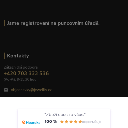
Jsme registrovaní na puncovním úřadě.
Kontakty
Zákaznická podpora
+420 703 333 536
(Po-Pá, 9-15:30 hod.)
objednavky@jewellis.cz
Souhlasím
“Zboží dorazilo včas.”
Nastavení
100 %
doporučuje