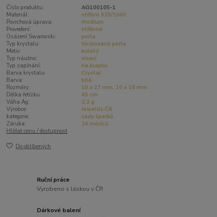
Číslo produktu:
AG100105-1
Materiál:
stříbro 925/1000
Povrchová úprava:
rhodium
Provedení:
stříbrné
Osázení Swarovski:
perla
Typ krystalu:
Voskovaná perla
Motiv:
kulatý
Typ náušnic:
visací
Typ zapínání:
na klapku
Barva krystalu:
Crystal
Barva:
bílá
Rozměry:
10 x 27 mm, 10 x 18 mm
Délka řetízku:
45 cm
Váha Ag:
2,3 g
Výrobce:
Jewellis ČR
kategorie:
sady šperků
Záruka:
24 měsíců
Hlídat cenu / dostupnost
Do oblíbených
Ruční práce
Vyrobeno s láskou v ČR
Dárkové balení