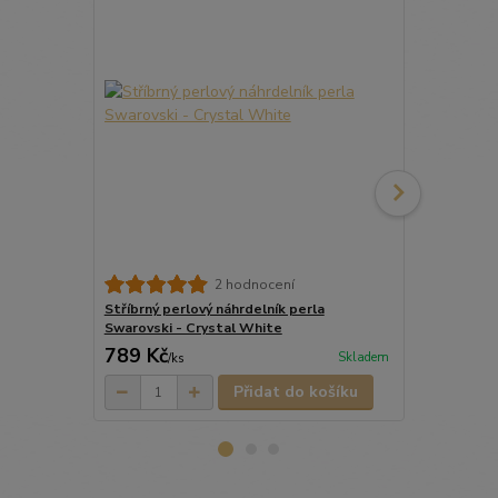
Stříbrné per
2 hodnocení
Swarovski -
Stříbrný perlový náhrdelník perla
Swarovski - Crystal White
789 Kč
649 Kč
Skladem
/
ks
/
pá
Přidat do košíku