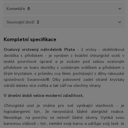
Komentáře
0
Související zboží
2
Kompletní specifikace
Ocelový vrstvený náhrdelník Plate
- 2 vrstvy - obdélníková
destička s přívěskem - je vyroben z kvalitní chirurgické oceli v
lesklé povrchové úpravě a je osázen pod sebou ocelovým
přívěskem ve tvaru destičky s ozdobným srdíčkem a přívěskem s
čirým krystalem, o průměru cca 6mm, pocházející z dílny rakouské
společnosti Swarovski®. Díky pokovené zadní straně krystaly
odráží daleko více světla a tak září na všechny strany.
V dnešní době velice moderní záležitost.
Chirurgická ocel
je známa pro své vynikající vlastnosti - je
hypoalergenní, tzn., že nevyvolává žádné alergické reakce.
Neoxiduje, na povrchu se netvoří žádné skvrny. Vyniká svou
barevnou stálostí – tzn., nemění svoji barvu a udržuje svůj lesk. Je