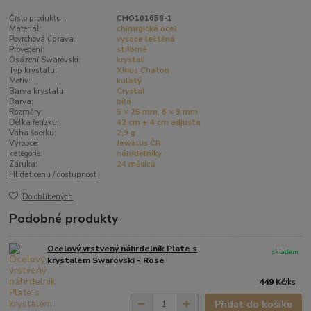
Číslo produktu:
CHO101658-1
Materiál:
chirurgická ocel
Povrchová úprava:
vysoce leštěná
Provedení:
stříbrné
Osázení Swarovski:
krystal
Typ krystalu:
Xirius Chaton
Motiv:
kulatý
Barva krystalu:
Crystal
Barva:
bílá
Rozměry:
5 × 25 mm, 6 × 9 mm
Délka řetízku:
42 cm + 4 cm adjusta
Váha šperku:
2,9 g
Výrobce:
Jewellis ČR
kategorie:
náhrdelníky
Záruka:
24 měsíců
Hlídat cenu / dostupnost
Do oblíbených
Podobné produkty
Ocelový vrstvený náhrdelník Plate s
skladem
krystalem Swarovski - Rose
449 Kč
/
ks
Přidat do košíku