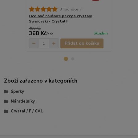
Ocelové náuš
8 hodnocení
Swarovski - 
Ocelové náušnice pecky s krystaly
Swarovski - Crystal F
490 Kč
368 Kč
590 Kč
Skladem
/
pár
/
pá
Přidat do košíku
Zboží zařazeno v kategoriích
Šperky
Náhrdelníky
Crystal / F / CAL