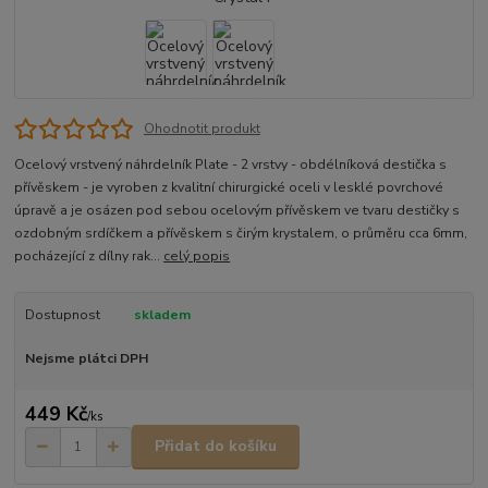
Ohodnotit produkt
Ocelový vrstvený náhrdelník Plate - 2 vrstvy - obdélníková destička s
přívěskem - je vyroben z kvalitní chirurgické oceli v lesklé povrchové
úpravě a je osázen pod sebou ocelovým přívěskem ve tvaru destičky s
ozdobným srdíčkem a přívěskem s čirým krystalem, o průměru cca 6mm,
pocházející z dílny rak...
celý popis
Dostupnost
skladem
Nejsme plátci DPH
449 Kč
/
ks
Přidat do košíku