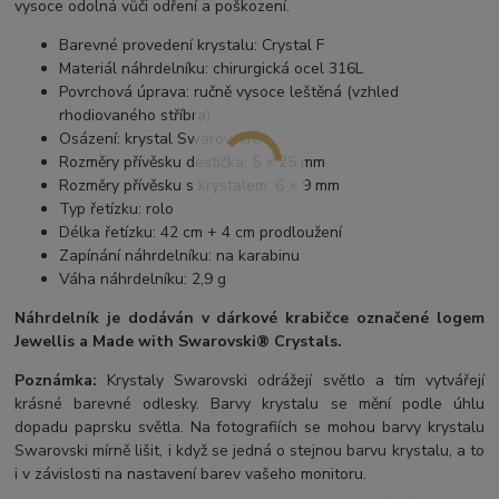
vysoce odolná vůči odření a poškození.
Barevné provedení krystalu: Crystal F
Materiál náhrdelníku: chirurgická ocel 316L
Povrchová úprava: ručně vysoce leštěná (vzhled
rhodiovaného stříbra)
Osázení: krystal Swarovski®
Rozměry přívěsku destička: 5 × 25 mm
Rozměry přívěsku s krystalem: 6 × 9 mm
Typ řetízku: rolo
Délka řetízku: 42 cm + 4 cm prodloužení
Zapínání náhrdelníku: na karabinu
Váha náhrdelníku: 2,9 g
Náhrdelník je dodáván v dárkové krabičce označené logem
Jewellis a Made with Swarovski® Crystals.
Poznámka:
Krystaly Swarovski odrážejí světlo a tím vytvářejí
krásné barevné odlesky. Barvy krystalu se mění podle úhlu
dopadu paprsku světla. Na fotografiích se mohou barvy krystalu
Swarovski mírně lišit, i když se jedná o stejnou barvu krystalu, a to
i v závislosti na nastavení barev vašeho monitoru.