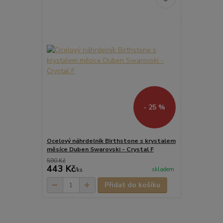
- 25 %
Ocelový náhrdelník Birthstone s krystalem
měsíce Duben Swarovski - Crystal F
590 Kč
443 Kč
skladem
/
ks
Přidat do košíku