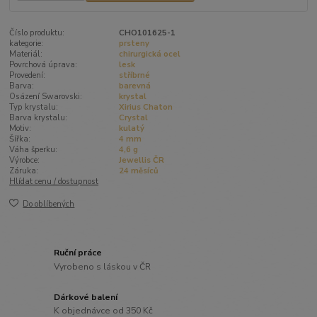
Číslo produktu:
CHO101625-1
kategorie:
prsteny
Materiál:
chirurgická ocel
Povrchová úprava:
lesk
Provedení:
stříbrné
Barva:
barevná
Osázení Swarovski:
krystal
Typ krystalu:
Xirius Chaton
Barva krystalu:
Crystal
Motiv:
kulatý
Šířka:
4 mm
Váha šperku:
4,6 g
Výrobce:
Jewellis ČR
Záruka:
24 měsíců
Hlídat cenu / dostupnost
Do oblíbených
Ruční práce
Vyrobeno s láskou v ČR
Dárkové balení
K objednávce od 350 Kč