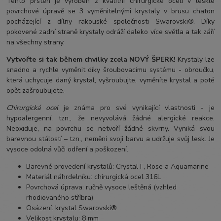
Tento prsten je vyroben z kvalitní chirurgické oceli v lesklé
povrchové úpravě se 3 vyměnitelnými krystaly v brusu chaton
pocházející z dílny rakouské společnosti Swarovski®. Díky
pokovené zadní straně krystaly odráží daleko více světla a tak září
na všechny strany.
Vytvořte si tak během chvilky zcela NOVÝ ŠPERK!
Krystaly lze
snadno a rychle vyměnit díky šroubovacímu systému - obroučku,
která uchycuje daný krystal, vyšroubujte, vyměníte krystal a poté
opět zašroubujete.
Chirurgická ocel
je známa pro své vynikající vlastnosti - je
hypoalergenní, tzn., že nevyvolává žádné alergické reakce.
Neoxiduje, na povrchu se netvoří žádné skvrny. Vyniká svou
barevnou stálostí – tzn., nemění svoji barvu a udržuje svůj lesk. Je
vysoce odolná vůči odření a poškození.
Barevné provedení krystalů: Crystal F, Rose a Aquamarine
Materiál náhrdelníku: chirurgická ocel 316L
Povrchová úprava: ručně vysoce leštěná (vzhled
rhodiovaného stříbra)
Osázení: krystal Swarovski®
Velikost krystalu: 8 mm