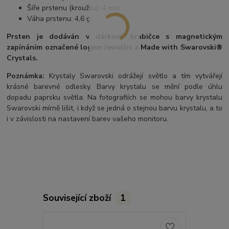
Šíře prstenu (kroužku): 4 mm
Váha prstenu: 4,6 g
Prsten je dodáván v dárkové krabičce s magnetickým
zapínáním označené logem Jewellis a Made with Swarovski®
Crystals.
Poznámka:
Krystaly Swarovski odrážejí světlo a tím vytvářejí
krásné barevné odlesky. Barvy krystalu se mění podle úhlu
dopadu paprsku světla. Na fotografiích se mohou barvy krystalu
Swarovski mírně lišit, i když se jedná o stejnou barvu krystalu, a to
i v závislosti na nastavení barev vašeho monitoru.
Související zboží
1