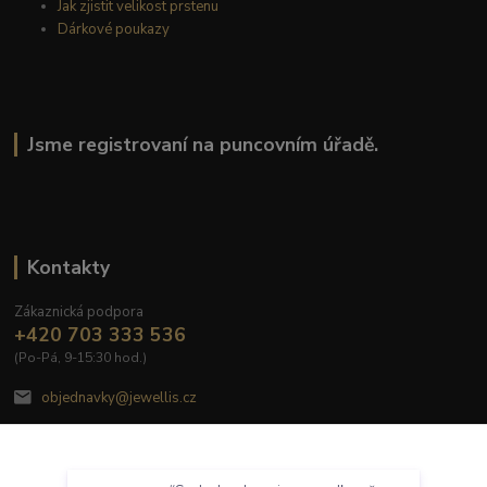
Jak zjistit velikost prstenu
Dárkové poukazy
Jsme registrovaní na puncovním úřadě.
Kontakty
Zákaznická podpora
+420 703 333 536
(Po-Pá, 9-15:30 hod.)
objednavky@jewellis.cz