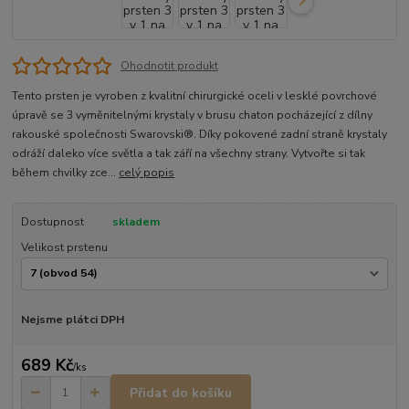
Ohodnotit produkt
Tento prsten je vyroben z kvalitní chirurgické oceli v lesklé povrchové
úpravě se 3 vyměnitelnými krystaly v brusu chaton pocházející z dílny
rakouské společnosti Swarovski®. Díky pokovené zadní straně krystaly
odráží daleko více světla a tak září na všechny strany. Vytvořte si tak
během chvilky zce...
celý popis
Dostupnost
skladem
Velikost prstenu
Nejsme plátci DPH
689 Kč
/
ks
Přidat do košíku