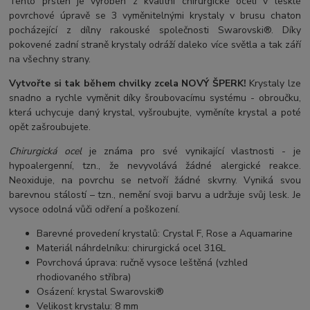
Tento prsten je vyroben z kvalitní chirurgické oceli v lesklé
povrchové úpravě se 3 vyměnitelnými krystaly v brusu chaton
pocházející z dílny rakouské společnosti Swarovski®. Díky
pokovené zadní straně krystaly odráží daleko více světla a tak září
na všechny strany.
Vytvořte si tak během chvilky zcela NOVÝ ŠPERK!
Krystaly lze
snadno a rychle vyměnit díky šroubovacímu systému - obroučku,
která uchycuje daný krystal, vyšroubujte, vyměníte krystal a poté
opět zašroubujete.
Chirurgická ocel
je známa pro své vynikající vlastnosti - je
hypoalergenní, tzn., že nevyvolává žádné alergické reakce.
Neoxiduje, na povrchu se netvoří žádné skvrny. Vyniká svou
barevnou stálostí – tzn., nemění svoji barvu a udržuje svůj lesk. Je
vysoce odolná vůči odření a poškození.
Barevné provedení krystalů: Crystal F, Rose a Aquamarine
Materiál náhrdelníku: chirurgická ocel 316L
Povrchová úprava: ručně vysoce leštěná (vzhled
rhodiovaného stříbra)
Osázení: krystal Swarovski®
Velikost krystalu: 8 mm