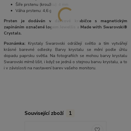
Šíře prstenu (kroužku): 4 mm
Váha prstenu: 4,6 g
Prsten je dodáván v dárkové krabičce s magnetickým
zapínáním označené logem Jewellis a Made with Swarovski®
Crystals.
Poznámka:
Krystaly Swarovski odrážejí světlo a tím vytvářejí
krásné barevné odlesky. Barvy krystalu se mění podle úhlu
dopadu paprsku světla. Na fotografiích se mohou barvy krystalu
Swarovski mírně lišit, i když se jedná o stejnou barvu krystalu, a to
i v závislosti na nastavení barev vašeho monitoru.
Související zboží
1