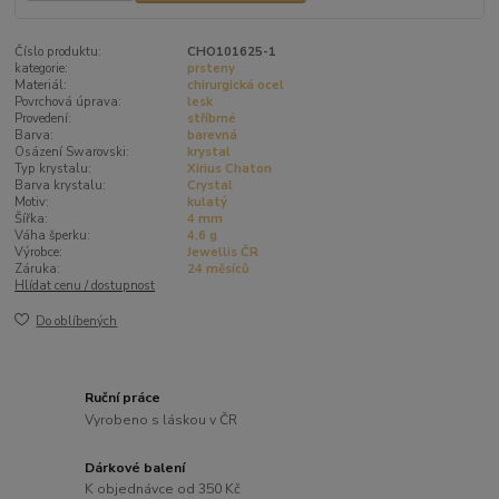
Číslo produktu:
CHO101625-1
kategorie:
prsteny
Materiál:
chirurgická ocel
Povrchová úprava:
lesk
Provedení:
stříbrné
Barva:
barevná
Osázení Swarovski:
krystal
Typ krystalu:
Xirius Chaton
Barva krystalu:
Crystal
Motiv:
kulatý
Šířka:
4 mm
Váha šperku:
4,6 g
Výrobce:
Jewellis ČR
Záruka:
24 měsíců
Hlídat cenu / dostupnost
Do oblíbených
Ruční práce
Vyrobeno s láskou v ČR
Dárkové balení
K objednávce od 350 Kč