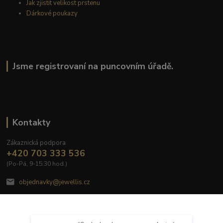
Jak zjistit velikost prstenu
Dárkové poukazy
Jsme registrovaní na puncovním úřadě.
Kontakty
Zákaznická podpora
+420 703 333 536
(Po-Pá, 9-15:30 hod.)
objednavky@jewellis.cz