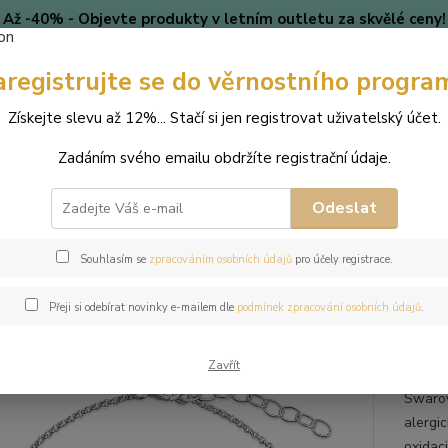
Až -40% - Objevte produkty v letním outletu za skvělé ceny!
Platí do vyprodání zásob.
aregistrujte se do věrnostního progra
🎄 VÁNOCE
Blog
Získejte slevu až 12%... Stačí si jen registrovat uživatelský účet.
Nevíte
Hledat
Zadáním svého emailu obdržíte registrační údaje.
+420
(Po-Pá
Odeslat
perky
Náramky
Ocelový perlový náramek s perlami Swarovski
Souhlasím se
zpracováním osobních údajů
pro účely registrace.
ový perlový náramek s perlami 
Přeji si odebírat novinky e-mailem dle
podmínek zpracování osobních údajů
.
Zavřít
Tento 
Swarov
alergic
oxidac