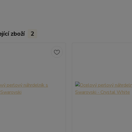
jící zboží
2