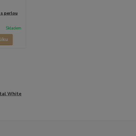
 s perlou
Skladem
šíku
tal White