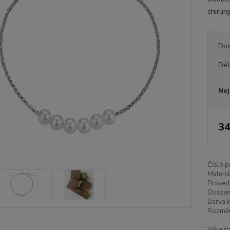
chirurg
Dos
Dél
Nej
34
Číslo p
Materiá
Proved
Osázen
Barva k
Rozměr
Váha šp