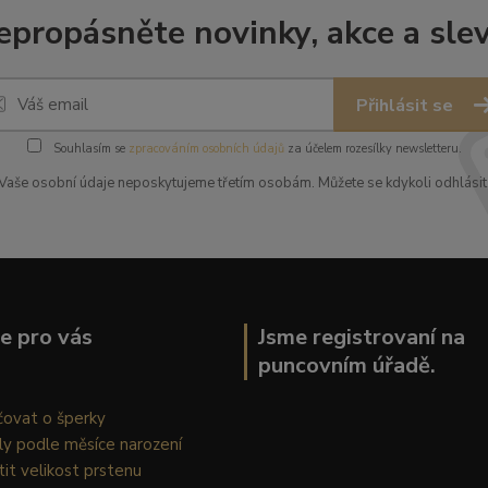
epropásněte novinky, akce a slev
Přihlásit se
Souhlasím se
zpracováním osobních údajů
za účelem rozesílky newsletteru.
Vaše osobní údaje neposkytujeme třetím osobám. Můžete se kdykoli odhlásit
ce pro vás
Jsme registrovaní na
puncovním úřadě.
čovat o šperky
ly podle měsíce narození
stit velikost prstenu