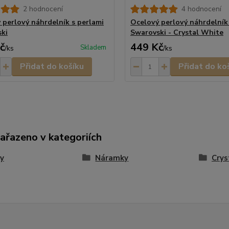
2 hodnocení
4 hodnocení
 perlový náhrdelník s perlami
Ocelový perlový náhrdelník
ki
Swarovski - Crystal White
č
449 Kč
Skladem
/
ks
/
ks
Přidat do košíku
Přidat do ko
zařazeno v kategoriích
y
Náramky
Crys