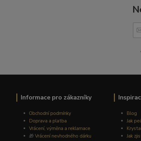
N
Informace pro zákazníky
Inspira
Obchodní podmínky
Blog
Doprava a platba
Jak pe
Vrácení, výměna a reklamace
Krysta
🎁
Vrácení nevhodného dárku
Jak zji