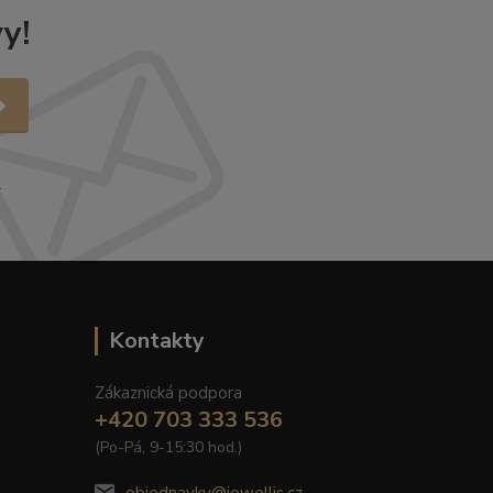
y!
.
Kontakty
Zákaznická podpora
+420 703 333 536
(Po-Pá, 9-15:30 hod.)