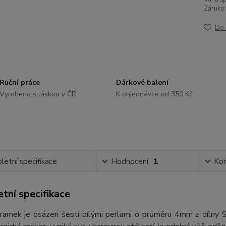
Záruka:
Do 
Ruční práce
Dárkové balení
Vyrobeno s láskou v ČR
K objednávce od 350 Kč
etní specifikace
Hodnocení
1
Ko
tní specifikace
ramek je osázen šesti bílými perlami o průměru 4mm z dílny Swa