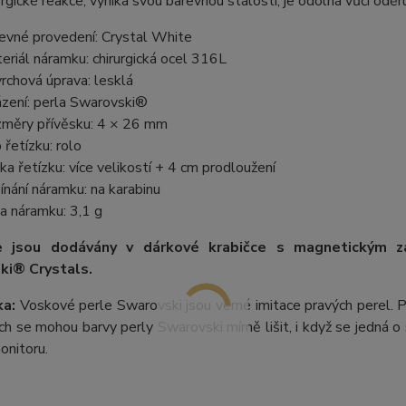
rgické reakce, vyniká svou barevnou stálostí, je odolná vůči oděru,
evné provedení: Crystal White
eriál náramku: chirurgická ocel 316L
rchová úprava: lesklá
zení: perla Swarovski®
měry přívěsku: 4 × 26 mm
 řetízku: rolo
ka řetízku: více velikostí + 4 cm prodloužení
ínání náramku: na karabinu
a náramku: 3,1 g
e jsou dodávány v dárkové krabičce s magnetickým z
ki® Crystals.
a:
Voskové perle Swarovski jsou věrné imitace pravých perel.
P
ích se mohou barvy perly Swarovski mírně lišit, i když se jedná o 
onitoru.