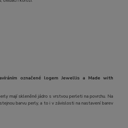
 oxidaci i korozi.
avíráním označené logem Jewellis a Made with
erly mají skleněné jádro s vrstvou perleti na povrchu.
Na
stejnou barvu perly, a to i v závislosti na nastavení barev