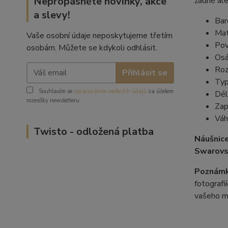
Nepropásněte novinky, akce
žádné ale
a slevy!
Bar
Mat
Vaše osobní údaje neposkytujeme třetím
Pov
osobám. Můžete se kdykoli odhlásit.
Osá
Roz
Přihlásit se
Typ
Souhlasím se
zpracováním osobních údajů
za účelem
Dél
rozesílky newsletteru.
Zap
Váh
Twisto - odložená platba
Náušnic
Swarovs
Poznámk
fotografi
vašeho m