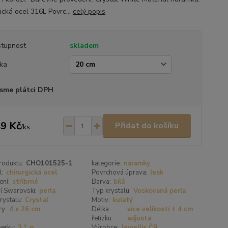
ická ocel 316L Povrc...
celý popis
tupnost
skladem
ka
sme plátci DPH
9 Kč
Přidat do košíku
/
ks
roduktu:
CHO101525-1
kategorie:
náramky
l:
chirurgická ocel
Povrchová úprava:
lesk
ení:
stříbrné
Barva:
bílá
í Swarovski:
perla
Typ krystalu:
Voskovaná perla
rystalu:
Crystal
Motiv:
kulatý
y:
4 x 26 cm
Délka
více velikostí + 4 cm
řetízku:
adjusta
erku:
3,1 g
Výrobce:
Jewellis ČR