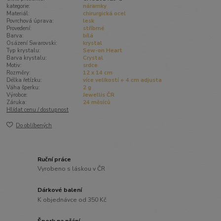
kategorie:
náramky
Materiál:
chirurgická ocel
Povrchová úprava:
lesk
Provedení:
stříbrné
Barva:
bílá
Osázení Swarovski:
krystal
Typ krystalu:
Sew-on Heart
Barva krystalu:
Crystal
Motiv:
srdce
Rozměry:
12 x 14 cm
Délka řetízku:
více velikostí + 4 cm adjusta
Váha šperku:
2 g
Výrobce:
Jewellis ČR
Záruka:
24 měsíců
Hlídat cenu / dostupnost
Do oblíbených
Ruční práce
Vyrobeno s láskou v ČR
Dárkové balení
K objednávce od 350 Kč