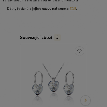
i v závislosti na nastavení barev vašeho monitoru.
Délky řetízků a jejich názvy naleznete
ZDE
.
Související zboží
3