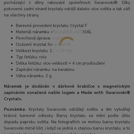
pocházející z dílny rakouské společnosti Swarovski®. Díky
pokovené zadní straně krystaly odráží daleko více světla a tak září
na všechny strany.
Barevné provedení krystalu: Crystal F
Materiál náramku: chirurgická ocel 316L
Povrchová úprava: lesklá
Osázení: krystal Swarovski®
Velikost krystalu: 12 × 14 mm
Typ řetízku: rolo
Délka řetízku: více velikostí + 4 cm prodloužení
Zapínání náramku: na karabinu
Váha náramku: 2 g
Náramek je dodáván v dárkové krabičce s magnetickým
zapínáním označené naším logem a Made with Swarovski®
Crystals.
Poznámka:
Krystaly Swarovski odrážejí světlo a tím vytvářejí
krásné barevné odlesky. Barvy krystalu se mění podle úhlu
dopadu paprsku světla. Na fotografiích se mohou barvy krystalu
Swarovski mírně lišit, i když se jedná o stejnou barvu krystalu, a to