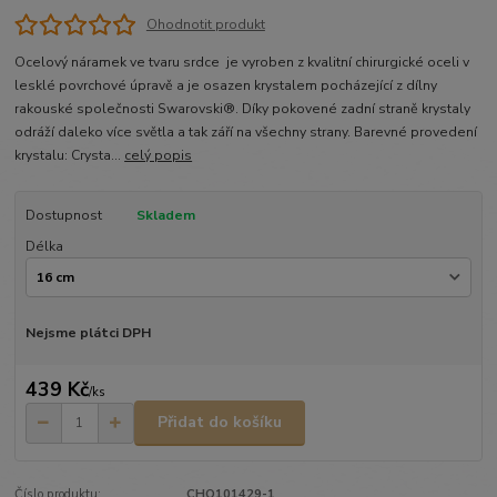
Ohodnotit produkt
Ocelový náramek ve tvaru srdce je vyroben z kvalitní chirurgické oceli v
lesklé povrchové úpravě a je osazen krystalem pocházející z dílny
rakouské společnosti Swarovski®. Díky pokovené zadní straně krystaly
odráží daleko více světla a tak září na všechny strany. Barevné provedení
krystalu: Crysta...
celý popis
Dostupnost
Skladem
Délka
Nejsme plátci DPH
439 Kč
/
ks
Přidat do košíku
Číslo produktu:
CHO101429-1