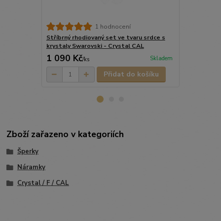
1 hodnocení
Stříbrný rhodiovaný set ve tvaru srdce s
Náhrdelník C
krystaly Swarovski - Crystal CAL
Swarovski® z
1 090 Kč
489 Kč
Skladem
/
ks
/
ks
Přidat do košíku
Zboží zařazeno v kategoriích
Šperky
Náramky
Crystal / F / CAL