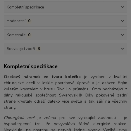
Kompletní specifikace
Hodnocení
0
Komentáře
0
Související zboží
3
Kompletní specifikace
Ocelový náramek ve tvaru kolečka
je vyroben z kvalitní
chirurgické oceli v lesklé povrchové úpravě a je osázen čirým
kulatým krystalem v brusu Rivoli o průměru 10mm pocházející z
dílny rakouské společnosti Swarovski®. Díky pokovené zadní
straně krystaly odráží daleko více světla a tak září na všechny
strany.
Chirurgická ocel
je známa pro své vynikající vlastnosti - je
hypoalergenní, tzn., že nevyvolává žádné alergické reakce.
Neoxiduje, na povrchu se netvoří žádné skvrny. Vyniká svou