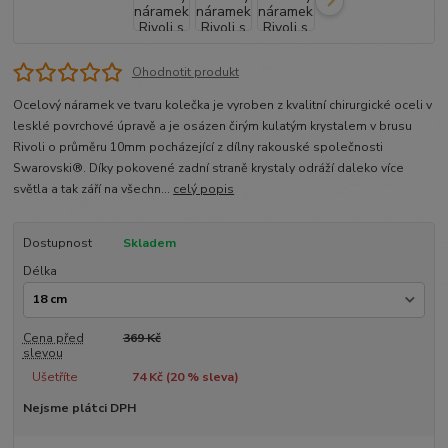
Ohodnotit produkt
Ocelový náramek ve tvaru kolečka je vyroben z kvalitní chirurgické oceli v
lesklé povrchové úpravě a je osázen čirým kulatým krystalem v brusu
Rivoli o průměru 10mm pocházející z dílny rakouské společnosti
Swarovski®. Díky pokovené zadní straně krystaly odráží daleko více
světla a tak září na všechn...
celý popis
Dostupnost
Skladem
Délka
Cena před
369 Kč
slevou
Ušetříte
74 Kč (
20
% sleva)
Nejsme plátci DPH