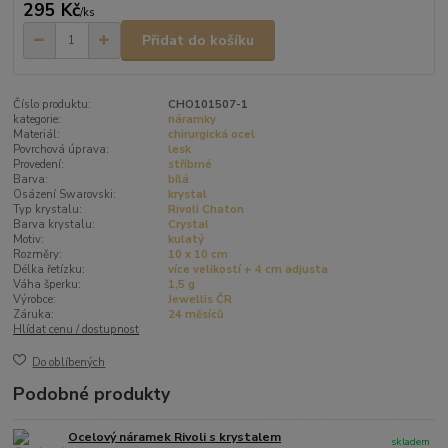
295 Kč
/
ks
Přidat do košíku
Číslo produktu:
CHO101507-1
kategorie:
náramky
Materiál:
chirurgická ocel
Povrchová úprava:
lesk
Provedení:
stříbrné
Barva:
bílá
Osázení Swarovski:
krystal
Typ krystalu:
Rivoli Chaton
Barva krystalu:
Crystal
Motiv:
kulatý
Rozměry:
10 x 10 cm
Délka řetízku:
více velikostí + 4 cm adjusta
Váha šperku:
1,5 g
Výrobce:
Jewellis ČR
Záruka:
24 měsíců
Hlídat cenu / dostupnost
Do oblíbených
Podobné produkty
Ocelový náramek Rivoli s krystalem
skladem