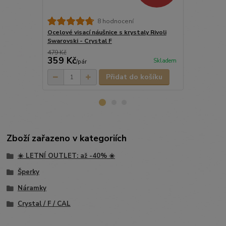
8 hodnocení
Ocelové visací náušnice s krystaly Rivoli
Ocelový náhr
Swarovski - Crystal F
Swarovski - 
479 Kč
359 Kč
459 Kč
Skladem
/
pár
/
ks
Přidat do košíku
Zboží zařazeno v kategoriích
☀️ LETNÍ OUTLET: až -40% ☀️
Šperky
Náramky
Crystal / F / CAL